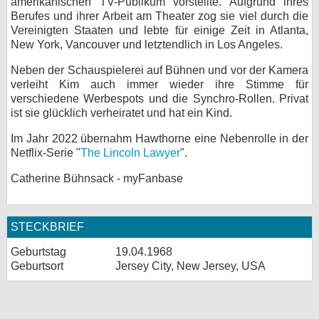
amerikanischen TV-Publikum vorstellte. Aufgrund ihres
Berufes und ihrer Arbeit am Theater zog sie viel durch die
bei X
Vereinigten Staaten und lebte für einige Zeit in Atlanta,
New York, Vancouver und letztendlich in Los Angeles.
bei Facebook
Neben der Schauspielerei auf Bühnen und vor der Kamera
verleiht Kim auch immer wieder ihre Stimme für
Kontakt
verschiedene Werbespots und die Synchro-Rollen. Privat
ist sie glücklich verheiratet und hat ein Kind.
Nutzungsbedingungen
Im Jahr 2022 übernahm Hawthorne eine Nebenrolle in der
Netflix-Serie "
The Lincoln Lawyer
".
Datenschutz
Catherine Bühnsack - myFanbase
Cookie-Einstellungen
Impressum
STECKBRIEF
Desktop-Ansicht
Geburtstag
19.04.1968
myFanbase
Geburtsort
Jersey City, New Jersey, USA