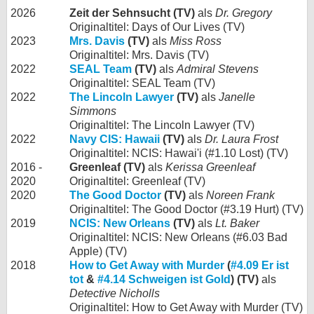
2026
Zeit der Sehnsucht (TV)
als
Dr. Gregory
Originaltitel: Days of Our Lives (TV)
2023
Mrs. Davis
(TV)
als
Miss Ross
Originaltitel: Mrs. Davis (TV)
2022
SEAL Team
(TV)
als
Admiral Stevens
Originaltitel: SEAL Team (TV)
2022
The Lincoln Lawyer
(TV)
als
Janelle
Simmons
Originaltitel: The Lincoln Lawyer (TV)
2022
Navy CIS: Hawaii
(TV)
als
Dr. Laura Frost
Originaltitel: NCIS: Hawai'i (#1.10 Lost) (TV)
2016 -
Greenleaf (TV)
als
Kerissa Greenleaf
2020
Originaltitel: Greenleaf (TV)
2020
The Good Doctor
(TV)
als
Noreen Frank
Originaltitel: The Good Doctor (#3.19 Hurt) (TV)
2019
NCIS: New Orleans
(TV)
als
Lt. Baker
Originaltitel: NCIS: New Orleans (#6.03 Bad
Apple) (TV)
2018
How to Get Away with Murder
(
#4.09 Er ist
tot
&
#4.14 Schweigen ist Gold
) (TV)
als
Detective Nicholls
Originaltitel: How to Get Away with Murder (TV)