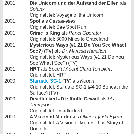
2001
Die Unicorn und der Aufstand der Elfen
als
Sphinx
Originaltitel: Voyage of the Unicorn
2001
Spot
als
Cassavettes
Originaltitel: See Spot Run
2001
Crime Is King
als
Panel Operator
Originaltitel: 3000 Miles to Graceland
2001
Mysterious Ways (#1.21 Do You See What I
See?) (TV)
als
Dr. Marissa Hamilton
Originaltitel: Mysterious Ways (#1.21 Do You
See What I See?) (TV)
2001
HRT
als
Special Agent Clara Tompkins
Originaltitel: HRT
2000
Stargate SG-1
(TV)
als
Kegan
Originaltitel: Stargate SG-1 (#4.10 Beneath the
Surface) (TV)
2000
Deadlocked - Die fünfte Gewalt
als
Ms.
Tennyson
Originaltitel: Deadlocked
2000
A Vision of Murder
als
Officer Lynda Byron
Originaltitel: A Vision of Murder: The Story of
Donielle