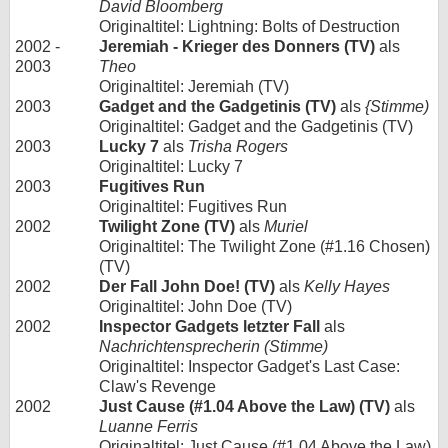
David Bloomberg
Originaltitel: Lightning: Bolts of Destruction
2002 -
Jeremiah - Krieger des Donners (TV)
als
2003
Theo
Originaltitel: Jeremiah (TV)
2003
Gadget and the Gadgetinis (TV)
als
{Stimme)
Originaltitel: Gadget and the Gadgetinis (TV)
2003
Lucky 7
als
Trisha Rogers
Originaltitel: Lucky 7
2003
Fugitives Run
Originaltitel: Fugitives Run
2002
Twilight Zone (TV)
als
Muriel
Originaltitel: The Twilight Zone (#1.16 Chosen)
(TV)
2002
Der Fall John Doe! (TV)
als
Kelly Hayes
Originaltitel: John Doe (TV)
2002
Inspector Gadgets letzter Fall
als
Nachrichtensprecherin (Stimme)
Originaltitel: Inspector Gadget's Last Case:
Claw's Revenge
2002
Just Cause (#1.04 Above the Law) (TV)
als
Luanne Ferris
Originaltitel: Just Cause (#1.04 Above the Law)