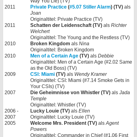
Way You Lie) (TV)
2011
Private Practice
(
#5.07 Stiller Alarm
) (TV)
als
Joan
Originaltitel: Private Practice (TV)
2011
Schatten der Leidenschaft (TV)
als
Richter
Welchert
Originaltitel: The Young and the Restless (TV)
2010
Broken Kingdom
als
Nina
Originaltitel: Broken Kingdom
2010
Men of a Certain Age
(TV)
als
Debbie
Originaltitel: Men of a Certain Age (#2.02 Same
as the Old Boss) (TV)
2009
CSI: Miami
(TV)
als
Wendy Kramer
Originaltitel: CSI: Miami (#7.14 Smoke Gets in
Your CSIs) (TV)
2007
Die Geheimnisse von Whistler (TV)
als
Jada
Temple
Originaltitel: Whistler (TV)
2006 -
Lucky Louie (TV)
als
Ellen
2007
Originaltitel: Lucky Louie (TV)
2005
Welcome Mrs. President (TV)
als
Agent
Powers
Originaltitel: Commander in Chief (#1.06 First