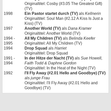
Originaltitel: Cosby (#3.05 The Greatest Gift)
(TV)
1998
Ein Pastor startet durch (TV)
als
Kellnerin
Originaltitel: Soul Man (#2.12 A Kiss Is Just a
Kiss) (TV)
1997
Another World (TV)
als
Dana Kramer
Originaltitel: Another World (TV)
1994 -
All My Children (TV)
als
Belinda Keefer
1995
Originaltitel: All My Children (TV)
1994
Drop Squad
als
Harriet
Originaltitel: Drop Squad
1991 -
In der Hitze der Nacht (TV)
als
Sue Howell,
1994
Faith Todd & Daphne Gordon
Originaltitel: In the Heat of the Night (TV)
1992
I'll Fly Away (#2.01 Hello and Goodbye) (TV)
als
junge Frau
Originaltitel: I'll Fly Away (#2.01 Hello and
Goodbye) (TV)