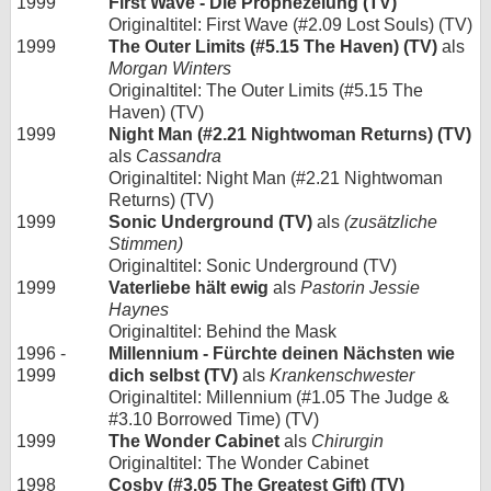
1999
First Wave - Die Prophezeiung (TV)
Originaltitel: First Wave (#2.09 Lost Souls) (TV)
1999
The Outer Limits (#5.15 The Haven) (TV)
als
Morgan Winters
Originaltitel: The Outer Limits (#5.15 The
Haven) (TV)
1999
Night Man (#2.21 Nightwoman Returns) (TV)
als
Cassandra
Originaltitel: Night Man (#2.21 Nightwoman
Returns) (TV)
1999
Sonic Underground (TV)
als
(zusätzliche
Stimmen)
Originaltitel: Sonic Underground (TV)
1999
Vaterliebe hält ewig
als
Pastorin Jessie
Haynes
Originaltitel: Behind the Mask
1996 -
Millennium - Fürchte deinen Nächsten wie
1999
dich selbst (TV)
als
Krankenschwester
Originaltitel: Millennium (#1.05 The Judge &
#3.10 Borrowed Time) (TV)
1999
The Wonder Cabinet
als
Chirurgin
Originaltitel: The Wonder Cabinet
1998
Cosby (#3.05 The Greatest Gift) (TV)