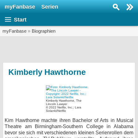
myFanbase
Serien
Serie suchen...
Start
Home
SERIEN
myFanbase
»
Biographien
Serien
Kolumnen
Interviews
Kimberly Hawthorne
Veranstaltungen
KULTUR
Specials
Kimberly Hawthorne, The
Lincoln Lawyer
© 2022 Netflix, Inc.; Lara
SERVICE
Solanki/Netflix
Gewinnspiele
Kim Hawthorne machte ihren Bachelor of Arts in Musical
Theatre am Birmingham-Southern College in Alabama
bevor sie sich mit verschiedenen kleinen Serienrollen dem
Forum