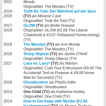
2021
Moody
Originaltitel: The Moodys (TV)
2019 -
Truth Be Told: Der Wahrheit auf der Spur
2020
(TV)
als
Melanie Cave
Originaltitel: Truth Be Told (TV)
2017 -
GLOW
(TV)
als
Birdie Howard
2019
Originaltitel: GLOW (#1.09 The Liberal
Chokehold & #3.07 Hollywood Homecoming)
(TV)
2019
The Moodys
(TV)
als
Ann Moody
Originaltitel: The Moodys (TV)
2018
Sharp Objects
(TV)
als
Jackie O'Neill
Originaltitel: Sharp Objects (TV)
2017
Lass es, Larry!
(TV)
als
Marilyn
Originaltitel: Curb Your Enthusiasm (#9.06 The
Accidental Text on Purpose & #9.08 Never
Wait for Seconds!) (TV)
2016
Ghostbusters
als
Phyllis Adler
Originaltitel: Ghostbusters
2014
One Child (TV)
als
Katherine Ashley
Originaltitel: One Child (TV)
2014
How to Get Away with Murder
(
#1.04
Insiderwissen
) (TV)
als
Marren Trudeau