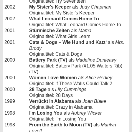
Originaltitel: Try Seventeen
2002
My Sister's Keeper
als
Judy Chapman
Originaltitel: My Sister's Keeper
2002
What Leonard Comes Home To
Originaltitel: What Leonard Comes Home To
2001
Stürmische Zeiten
als
Mama
Originaltitel: What Girls Learn
2001
Cats & Dogs – Wie Hund und Katz‘
als
Mrs.
Brody
Originaltitel: Cats & Dogs
2000
Battery Park (TV)
als
Madeline Dunleavy
Originaltitel: Battery Park (#1.05 Walters Rib)
(TV)
2000
Women Love Women
als
Alice Hedley
Originaltitel: If These Walls Could Talk 2
2000
28 Tage
als
Lily Cummings
Originaltitel: 28 Days
1999
Verrückt in Alabama
als
Joan Blake
Originaltitel: Crazy in Alabama
1998
I'm Losing You
als
Aubrey Wicker
Originaltitel: I'm Losing You
1998
From the Earth to Moon (TV)
als
Marilyn
Lovell