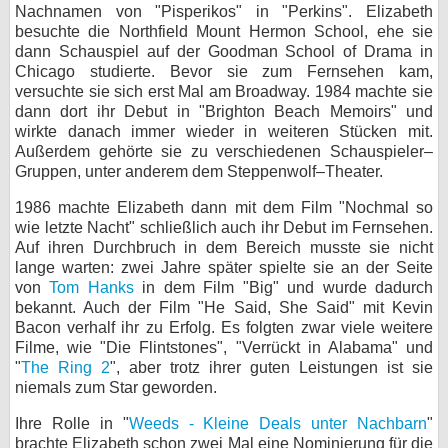
Nachnamen von "Pisperikos" in "Perkins". Elizabeth
bei X
besuchte die Northfield Mount Hermon School, ehe sie
dann Schauspiel auf der Goodman School of Drama in
bei Facebook
Chicago studierte. Bevor sie zum Fernsehen kam,
versuchte sie sich erst Mal am Broadway. 1984 machte sie
dann dort ihr Debut in "Brighton Beach Memoirs" und
wirkte danach immer wieder in weiteren Stücken mit.
Kontakt
Außerdem gehörte sie zu verschiedenen Schauspieler–
Gruppen, unter anderem dem Steppenwolf–Theater.
Nutzungsbedingungen
1986 machte Elizabeth dann mit dem Film "Nochmal so
Datenschutz
wie letzte Nacht" schließlich auch ihr Debut im Fernsehen.
Auf ihren Durchbruch in dem Bereich musste sie nicht
Cookie-Einstellungen
lange warten: zwei Jahre später spielte sie an der Seite
von
Tom Hanks
in dem Film "Big" und wurde dadurch
bekannt. Auch der Film "He Said, She Said" mit Kevin
Impressum
Bacon verhalf ihr zu Erfolg. Es folgten zwar viele weitere
Desktop-Ansicht
Filme, wie "Die Flintstones", "Verrückt in Alabama" und
myFanbase
"
The Ring 2
", aber trotz ihrer guten Leistungen ist sie
niemals zum Star geworden.
Ihre Rolle in "
Weeds - Kleine Deals unter Nachbarn
"
brachte Elizabeth schon zwei Mal eine Nominierung für die