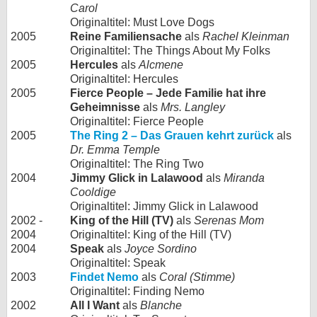
Carol
Originaltitel: Must Love Dogs
2005
Reine Familiensache
als
Rachel Kleinman
Originaltitel: The Things About My Folks
2005
Hercules
als
Alcmene
Originaltitel: Hercules
2005
Fierce People – Jede Familie hat ihre
Geheimnisse
als
Mrs. Langley
Originaltitel: Fierce People
2005
The Ring 2 – Das Grauen kehrt zurück
als
Dr. Emma Temple
Originaltitel: The Ring Two
2004
Jimmy Glick in Lalawood
als
Miranda
Cooldige
Originaltitel: Jimmy Glick in Lalawood
2002 -
King of the Hill (TV)
als
Serenas Mom
2004
Originaltitel: King of the Hill (TV)
2004
Speak
als
Joyce Sordino
Originaltitel: Speak
2003
Findet Nemo
als
Coral (Stimme)
Originaltitel: Finding Nemo
2002
All I Want
als
Blanche