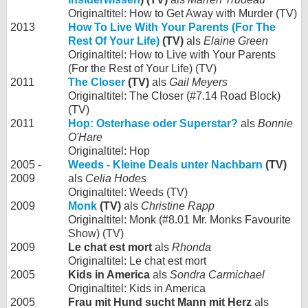
Originaltitel: How to Get Away with Murder (TV)
2013
How To Live With Your Parents (For The
Rest Of Your Life)
(TV)
als
Elaine Green
Originaltitel: How to Live with Your Parents
(For the Rest of Your Life) (TV)
2011
The Closer
(TV)
als
Gail Meyers
Originaltitel: The Closer (#7.14 Road Block)
(TV)
2011
Hop: Osterhase oder Superstar?
als
Bonnie
O'Hare
Originaltitel: Hop
2005 -
Weeds - Kleine Deals unter Nachbarn
(TV)
2009
als
Celia Hodes
Originaltitel: Weeds (TV)
2009
Monk
(TV)
als
Christine Rapp
Originaltitel: Monk (#8.01 Mr. Monks Favourite
Show) (TV)
2009
Le chat est mort
als
Rhonda
Originaltitel: Le chat est mort
2005
Kids in America
als
Sondra Carmichael
Originaltitel: Kids in America
2005
Frau mit Hund sucht Mann mit Herz
als