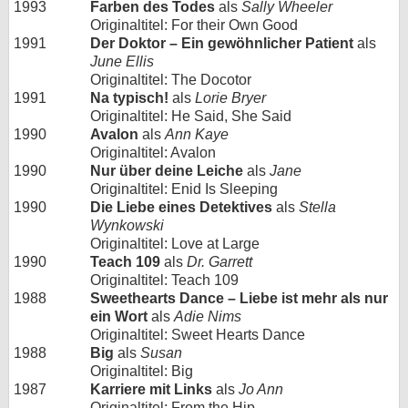
1993
Farben des Todes
als
Sally Wheeler
Originaltitel: For their Own Good
1991
Der Doktor – Ein gewöhnlicher Patient
als
June Ellis
Originaltitel: The Docotor
1991
Na typisch!
als
Lorie Bryer
Originaltitel: He Said, She Said
1990
Avalon
als
Ann Kaye
Originaltitel: Avalon
1990
Nur über deine Leiche
als
Jane
Originaltitel: Enid Is Sleeping
1990
Die Liebe eines Detektives
als
Stella
Wynkowski
Originaltitel: Love at Large
1990
Teach 109
als
Dr. Garrett
Originaltitel: Teach 109
1988
Sweethearts Dance – Liebe ist mehr als nur
ein Wort
als
Adie Nims
Originaltitel: Sweet Hearts Dance
1988
Big
als
Susan
Originaltitel: Big
1987
Karriere mit Links
als
Jo Ann
Originaltitel: From the Hip