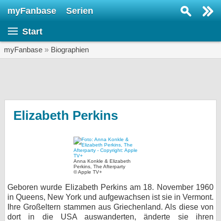
myFanbase
Serien
Serie suchen...
Start
Home
SERIEN
myFanbase
»
Biographien
Serien
Kolumnen
Interviews
Elizabeth Perkins
Veranstaltungen
KULTUR
Specials
Anna Konkle & Elizabeth
Perkins, The Afterparty
© Apple TV+
SERVICE
Geboren wurde Elizabeth Perkins am 18. November 1960
Gewinnspiele
in Queens, New York und aufgewachsen ist sie in Vermont.
Ihre Großeltern stammen aus Griechenland. Als diese von
Forum
dort in die USA auswanderten, änderte sie ihren