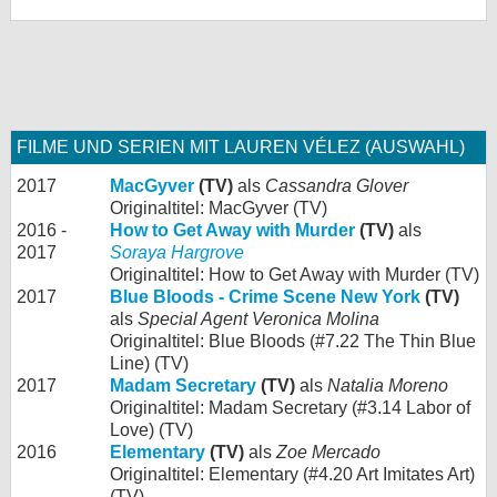
FILME UND SERIEN MIT LAUREN VÉLEZ (AUSWAHL)
2017
MacGyver
(TV)
als
Cassandra Glover
Originaltitel: MacGyver (TV)
2016 -
How to Get Away with Murder
(TV)
als
2017
Soraya Hargrove
Originaltitel: How to Get Away with Murder (TV)
2017
Blue Bloods - Crime Scene New York
(TV)
als
Special Agent Veronica Molina
Originaltitel: Blue Bloods (#7.22 The Thin Blue
Line) (TV)
2017
Madam Secretary
(TV)
als
Natalia Moreno
Originaltitel: Madam Secretary (#3.14 Labor of
Love) (TV)
2016
Elementary
(TV)
als
Zoe Mercado
Originaltitel: Elementary (#4.20 Art Imitates Art)
(TV)