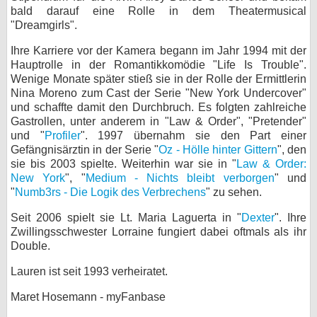
bald darauf eine Rolle in dem Theatermusical
bei X
"Dreamgirls".
bei Facebook
Ihre Karriere vor der Kamera begann im Jahr 1994 mit der
Hauptrolle in der Romantikkomödie "Life Is Trouble".
Wenige Monate später stieß sie in der Rolle der Ermittlerin
Nina Moreno zum Cast der Serie "New York Undercover"
Kontakt
und schaffte damit den Durchbruch. Es folgten zahlreiche
Gastrollen, unter anderem in "Law & Order", "Pretender"
Nutzungsbedingungen
und "
Profiler
". 1997 übernahm sie den Part einer
Gefängnisärztin in der Serie "
Oz - Hölle hinter Gittern
", den
Datenschutz
sie bis 2003 spielte. Weiterhin war sie in "
Law & Order:
New York
", "
Medium - Nichts bleibt verborgen
" und
Cookie-Einstellungen
"
Numb3rs - Die Logik des Verbrechens
" zu sehen.
Seit 2006 spielt sie Lt. Maria Laguerta in "
Impressum
Dexter
". Ihre
Zwillingsschwester Lorraine fungiert dabei oftmals als ihr
Desktop-Ansicht
Double.
myFanbase
Lauren ist seit 1993 verheiratet.
Maret Hosemann - myFanbase