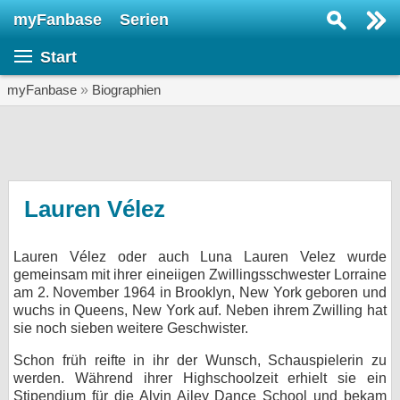
myFanbase
Serien
Serie suchen...
Start
Home
SERIEN
myFanbase
»
Biographien
Serien
Kolumnen
Interviews
Lauren Vélez
Veranstaltungen
Lauren Vélez oder auch Luna Lauren Velez wurde
KULTUR
gemeinsam mit ihrer eineiigen Zwillingsschwester Lorraine
Specials
am 2. November 1964 in Brooklyn, New York geboren und
wuchs in Queens, New York auf. Neben ihrem Zwilling hat
SERVICE
sie noch sieben weitere Geschwister.
Gewinnspiele
Schon früh reifte in ihr der Wunsch, Schauspielerin zu
werden. Während ihrer Highschoolzeit erhielt sie ein
Forum
Stipendium für die Alvin Ailey Dance School und bekam