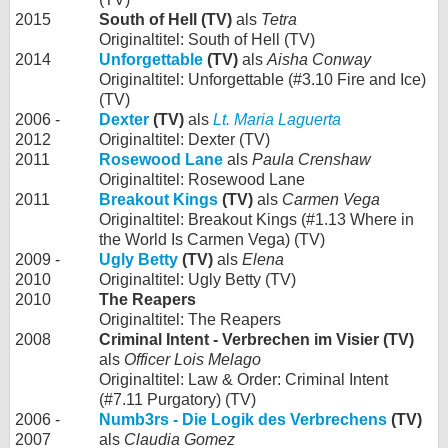
2015
South of Hell (TV)
als
Tetra
Originaltitel: South of Hell (TV)
2014
Unforgettable
(TV)
als
Aisha Conway
Originaltitel: Unforgettable (#3.10 Fire and Ice)
(TV)
2006 -
Dexter
(TV)
als
Lt. Maria Laguerta
2012
Originaltitel: Dexter (TV)
2011
Rosewood Lane
als
Paula Crenshaw
Originaltitel: Rosewood Lane
2011
Breakout Kings
(TV)
als
Carmen Vega
Originaltitel: Breakout Kings (#1.13 Where in
the World Is Carmen Vega) (TV)
2009 -
Ugly Betty
(TV)
als
Elena
2010
Originaltitel: Ugly Betty (TV)
2010
The Reapers
Originaltitel: The Reapers
2008
Criminal Intent - Verbrechen im Visier (TV)
als
Officer Lois Melago
Originaltitel: Law & Order: Criminal Intent
(#7.11 Purgatory) (TV)
2006 -
Numb3rs - Die Logik des Verbrechens
(TV)
2007
als
Claudia Gomez