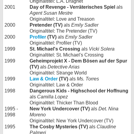
Originaltitel: L.A. Dragnet
2001
Day of Revenge - Verräterisches Spiel
als
Agent Susan Mestre
Originaltitel: Love and Treason
2000
Pretender (TV)
als
Emily Sadler
Originaltitel: The Pretender (TV)
2000
Profiler
(TV)
als
Emily Sadler
Originaltitel: Profiler (TV)
1999
St. Michael's Crossing
als
Vicki Solera
Originaltitel: St. Michael's Crossing
1999
Geheimprojekt X - Dem Bösen auf der Spur
(TV)
als
Detective Arias
Originaltitel: Strange World
1999
Law & Order
(TV)
als
Ms. Torres
Originaltitel: Law & Order
1998
Dangerous Kids - Highschool der Hoffnung
als
Camilla Lopez
Originaltitel: Thicker Than Blood
1995 -
New York Undercover (TV)
als
Det. Nina
1998
Moreno
Originaltitel: New York Undercover (TV)
1995
The Cosby Mysteries (TV)
als
Claudine
Palmeri