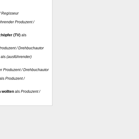
/ Regisseur
ührender Produzent /
chöpfer (TV)
als
Produzent / Drehbuchautor
als
(ausführender)
r Produzent / Drehbuchautor
als
Produzent /
 wollten
als
Produzent /