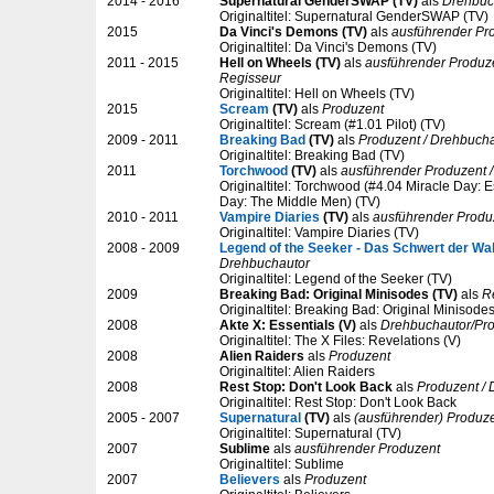
2014 - 2016
Supernatural GenderSWAP (TV)
als
Drehbuc
Originaltitel: Supernatural GenderSWAP (TV)
2015
Da Vinci's Demons (TV)
als
ausführender Pr
Originaltitel: Da Vinci's Demons (TV)
2011 - 2015
Hell on Wheels (TV)
als
ausführender Produze
Regisseur
Originaltitel: Hell on Wheels (TV)
2015
Scream
(TV)
als
Produzent
Originaltitel: Scream (#1.01 Pilot) (TV)
2009 - 2011
Breaking Bad
(TV)
als
Produzent / Drehbuch
Originaltitel: Breaking Bad (TV)
2011
Torchwood
(TV)
als
ausführender Produzent 
Originaltitel: Torchwood (#4.04 Miracle Day: 
Day: The Middle Men) (TV)
2010 - 2011
Vampire Diaries
(TV)
als
ausführender Produ
Originaltitel: Vampire Diaries (TV)
2008 - 2009
Legend of the Seeker - Das Schwert der Wa
Drehbuchautor
Originaltitel: Legend of the Seeker (TV)
2009
Breaking Bad: Original Minisodes (TV)
als
R
Originaltitel: Breaking Bad: Original Minisode
2008
Akte X: Essentials (V)
als
Drehbuchautor/Pr
Originaltitel: The X Files: Revelations (V)
2008
Alien Raiders
als
Produzent
Originaltitel: Alien Raiders
2008
Rest Stop: Don't Look Back
als
Produzent / 
Originaltitel: Rest Stop: Don't Look Back
2005 - 2007
Supernatural
(TV)
als
(ausführender) Produz
Originaltitel: Supernatural (TV)
2007
Sublime
als
ausführender Produzent
Originaltitel: Sublime
2007
Believers
als
Produzent