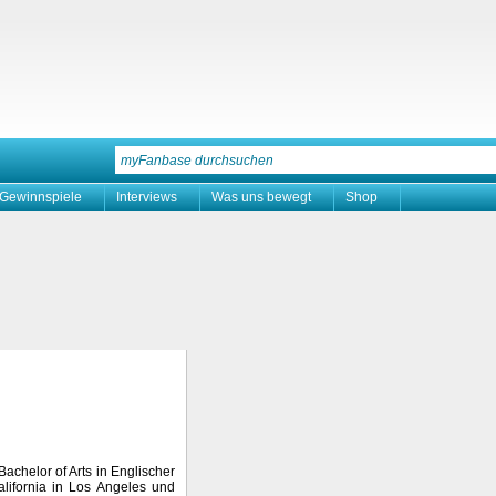
Gewinnspiele
Interviews
Was uns bewegt
Shop
achelor of Arts in Englischer
California in Los Angeles und