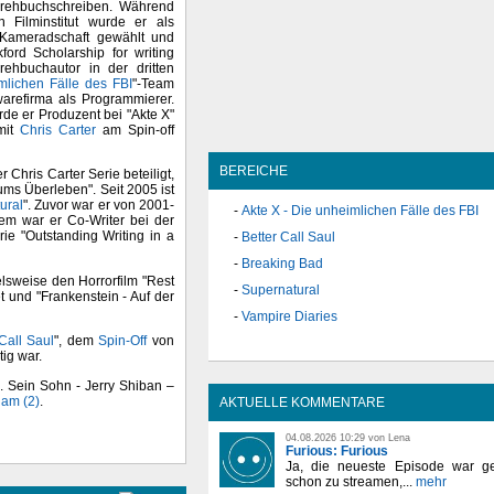
Drehbuchschreiben. Während
 Filminstitut wurde er als
 Kameradschaft gewählt und
ford Scholarship for writing
ehbuchautor in der dritten
mlichen Fälle des FBI
"-Team
twarefirma als Programmierer.
rde er Produzent bei "Akte X"
mit
Chris Carter
am Spin-off
BEREICHE
 Chris Carter Serie beteiligt,
 ums Überleben". Seit 2005 ist
ural
". Zuvor war er von 2001-
Akte X - Die unheimlichen Fälle des FBI
dem war er Co-Writer bei der
ie "Outstanding Writing in a
Better Call Saul
Breaking Bad
lsweise den Horrorfilm "Rest
Supernatural
t und "Frankenstein - Auf der
Vampire Diaries
Call Saul
", dem
Spin-Off
von
ig war.
n. Sein Sohn - Jerry Shiban –
iam (2)
.
AKTUELLE KOMMENTARE
04.08.2026 10:29 von Lena
Furious: Furious
Ja, die neueste Episode war ge
schon zu streamen,...
mehr