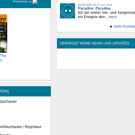
Partnerlinks zu
04.08.2026 10:27 von Lena
Paradise: Paradise
Ich bin immer hin- und hergeriss
ein Ereignis den...
mehr
mehr Komme
VERPASST KEINE NEWS UND UPDATES
 The
...
TION)
hbuchautor
rehbuchautor / Regisseur