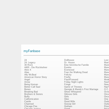
myFanbase
24
Dollhouse
Lost
24: Legacy
Dr. House
Mad
30 Rock
Eine himmlische Familie
Mani
4400 - Die Rückkehrer
Eureka
Marv
Akte X
Everwood
Marv
Alias
Fear the Walking Dead
Marv
Ally McBeal
Felicity
Marv
American Horror Story
Firefly
Marv
Angel
FlashForward
Mode
Arrow
Friday Night Lights
Nash
Being Human
Fringe
New 
Better Call Saul
Game of Thrones
Nip/
Bones
Georgie & Mandy's First Marriage
O.C.
Breaking Bad
Ghost Whisperer
Octo
Brothers & Sisters
Gilmore Girls
Once
Buffy
Girls
Once
Californication
Glee
One 
Castle
Good Wife
Outl
Charmed
Gossip Girl
Outl
Chicago Fire
Gotham
Pris
Chicago Justice
Greek
Priv