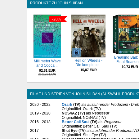
PRODUKTE ZU JOHN SHIBAN
-20%
Breaking Bad:
Hell on Wheels -
Millimeter Wave
Final Seasons
Die komplette...
and Optical...
10,73 EUR
15,87 EUR
92,81 EUR
116,23 EUR
FILME UND SERIEN VON JOHN SHIBAN (AUSWAHL PRODUK
2020 - 2022
Ozark
(TV)
als
ausführender Produzent / Dre
Originaltitel: Ozark (TV)
2019 - 2020
NOS4A2 (TV)
als
Regisseur
Originaltitel: NOS4A2 (TV)
2016 - 2018
Better Call Saul
(TV)
als
Regisseur
Originaltitel: Better Call Saul (TV)
2017
Shut Eye (TV)
als
ausführender Produzent / D
Originaltitel: Shut Eye (TV)