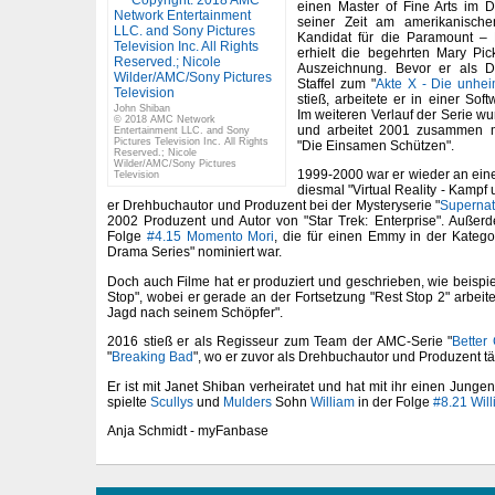
einen Master of Fine Arts im 
seiner Zeit am amerikanischen
Kandidat für die Paramount –
erhielt die begehrten Mary Pick
Auszeichnung. Bevor er als Dr
Staffel zum "
Akte X - Die unhei
stieß, arbeitete er in einer Sof
John Shiban
Im weiteren Verlauf der Serie wu
© 2018 AMC Network
und arbeitet 2001 zusammen 
Entertainment LLC. and Sony
Pictures Television Inc. All Rights
"Die Einsamen Schützen".
Reserved.; Nicole
Wilder/AMC/Sony Pictures
1999-2000 war er wieder an einer
Television
diesmal "Virtual Reality - Kampf
er Drehbuchautor und Produzent bei der Mysteryserie "
Supernat
2002 Produzent und Autor von "Star Trek: Enterprise". Außer
Folge
#4.15 Momento Mori
, die für einen Emmy in der Kategor
Drama Series" nominiert war.
Doch auch Filme hat er produziert und geschrieben, wie beispie
Stop", wobei er gerade an der Fortsetzung "Rest Stop 2" arbeite
Jagd nach seinem Schöpfer".
2016 stieß er als Regisseur zum Team der AMC-Serie "
Better 
"
Breaking Bad
", wo er zuvor als Drehbuchautor und Produzent tät
Er ist mit Janet Shiban verheiratet und hat mit ihr einen Junge
spielte
Scullys
und
Mulders
Sohn
William
in der Folge
#8.21 Will
Anja Schmidt - myFanbase