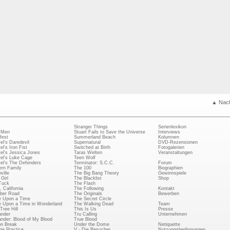
▲ Nac
Stranger Things
Serienlexikon
 Men
Stuart Fails to Save the Universe
Interviews
fest
Summerland Beach
Kolumnen
el's Daredevil
Supernatural
DVD-Rezensionen
el's Iron Fist
Switched at Birth
Fotogalerien
el's Jessica Jones
Taras Welten
Veranstaltungen
el's Luke Cage
Teen Wolf
el's The Defenders
Terminator: S.C.C.
Forum
rn Family
The 100
Biographien
ville
The Big Bang Theory
Gewinnspiele
Girl
The Blacklist
Shop
Tuck
The Flash
, California
The Following
Kontakt
ber Road
The Originals
Bewerben
 Upon a Time
The Secret Circle
 Upon a Time in Wonderland
The Walking Dead
Team
Tree Hill
This Is Us
Presse
ander
Tru Calling
Unternehmen
ander: Blood of My Blood
True Blood
on Break
Under the Dome
Netiquette
ate Practice
V - Die Besucher
Nutzungsbedingungen