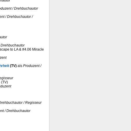
hautor
oduzent / Drehbuchautor
nt / Drehbuchautor /
autor
/ Drehbuchautor
Escape to LA & #4.06 Miracle
zent
hrheit
(TV)
als
Produzent /
egisseur
s (TV)
oduzent
Drehbuchautor / Regisseur
ent / Drehbuchautor