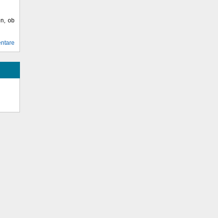
en, ob
ntare