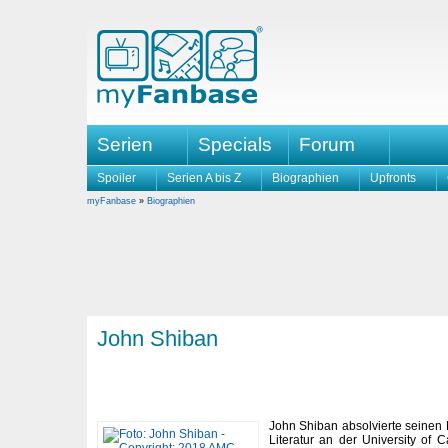
Serien
Specials
Forum
Spoiler
Serien A bis Z
Biographien
Upfronts
myFanbase
»
Biographien
John Shiban
John Shiban absolvierte seinen B
Literatur an der University of 