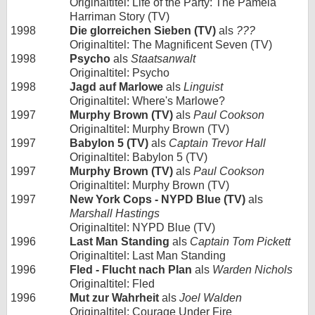
Originaltitel: Life of the Party: The Pamela
Harriman Story (TV)
1998
Die glorreichen Sieben (TV)
als
???
Originaltitel: The Magnificent Seven (TV)
1998
Psycho
als
Staatsanwalt
Originaltitel: Psycho
1998
Jagd auf Marlowe
als
Linguist
Originaltitel: Where's Marlowe?
1997
Murphy Brown (TV)
als
Paul Cookson
Originaltitel: Murphy Brown (TV)
1997
Babylon 5 (TV)
als
Captain Trevor Hall
Originaltitel: Babylon 5 (TV)
1997
Murphy Brown (TV)
als
Paul Cookson
Originaltitel: Murphy Brown (TV)
1997
New York Cops - NYPD Blue (TV)
als
Marshall Hastings
Originaltitel: NYPD Blue (TV)
1996
Last Man Standing
als
Captain Tom Pickett
Originaltitel: Last Man Standing
1996
Fled - Flucht nach Plan
als
Warden Nichols
Originaltitel: Fled
1996
Mut zur Wahrheit
als
Joel Walden
Originaltitel: Courage Under Fire