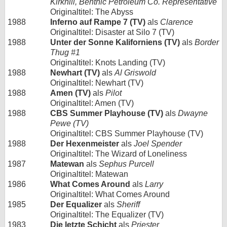
Kirkhill, Benthic Petroleum Co. Representative
Originaltitel: The Abyss
1988
Inferno auf Rampe 7 (TV)
als
Clarence
Originaltitel: Disaster at Silo 7 (TV)
1988
Unter der Sonne Kaliforniens (TV)
als
Border
Thug #1
Originaltitel: Knots Landing (TV)
1988
Newhart (TV)
als
Al Griswold
Originaltitel: Newhart (TV)
1988
Amen (TV)
als
Pilot
Originaltitel: Amen (TV)
1988
CBS Summer Playhouse (TV)
als
Dwayne
Pewe (TV)
Originaltitel: CBS Summer Playhouse (TV)
1988
Der Hexenmeister
als
Joel Spender
Originaltitel: The Wizard of Loneliness
1987
Matewan
als
Sephus Purcell
Originaltitel: Matewan
1986
What Comes Around
als
Larry
Originaltitel: What Comes Around
1985
Der Equalizer
als
Sheriff
Originaltitel: The Equalizer (TV)
1983
Die letzte Schicht
als
Priester