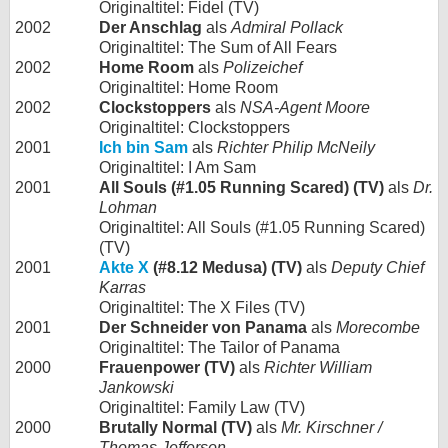
Originaltitel: Fidel (TV)
2002
Der Anschlag
als
Admiral Pollack
Originaltitel: The Sum of All Fears
2002
Home Room
als
Polizeichef
Originaltitel: Home Room
2002
Clockstoppers
als
NSA-Agent Moore
Originaltitel: Clockstoppers
2001
Ich bin Sam
als
Richter Philip McNeily
Originaltitel: I Am Sam
2001
All Souls (#1.05 Running Scared) (TV)
als
Dr.
Lohman
Originaltitel: All Souls (#1.05 Running Scared)
(TV)
2001
Akte X
(#8.12 Medusa) (TV)
als
Deputy Chief
Karras
Originaltitel: The X Files (TV)
2001
Der Schneider von Panama
als
Morecombe
Originaltitel: The Tailor of Panama
2000
Frauenpower (TV)
als
Richter William
Jankowski
Originaltitel: Family Law (TV)
2000
Brutally Normal (TV)
als
Mr. Kirschner /
Thomas Jefferson