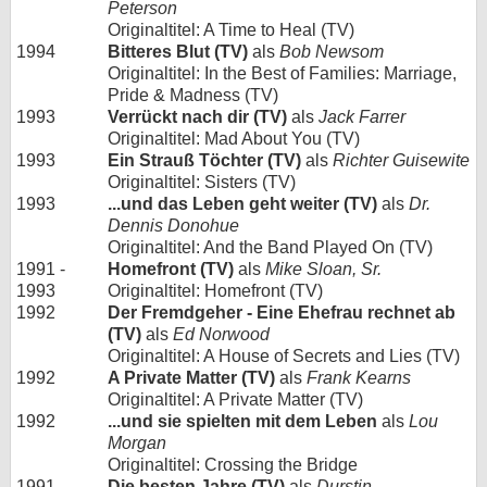
Peterson
Originaltitel: A Time to Heal (TV)
1994
Bitteres Blut (TV)
als
Bob Newsom
Originaltitel: In the Best of Families: Marriage,
Pride & Madness (TV)
1993
Verrückt nach dir (TV)
als
Jack Farrer
Originaltitel: Mad About You (TV)
1993
Ein Strauß Töchter (TV)
als
Richter Guisewite
Originaltitel: Sisters (TV)
1993
...und das Leben geht weiter (TV)
als
Dr.
Dennis Donohue
Originaltitel: And the Band Played On (TV)
1991 -
Homefront (TV)
als
Mike Sloan, Sr.
1993
Originaltitel: Homefront (TV)
1992
Der Fremdgeher - Eine Ehefrau rechnet ab
(TV)
als
Ed Norwood
Originaltitel: A House of Secrets and Lies (TV)
1992
A Private Matter (TV)
als
Frank Kearns
Originaltitel: A Private Matter (TV)
1992
...und sie spielten mit dem Leben
als
Lou
Morgan
Originaltitel: Crossing the Bridge
1991
Die besten Jahre (TV)
als
Durstin