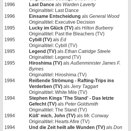
1996
Last Dance
als
Warden Laverty
Originaltitel: Last Dance
1996
Einsame Entscheidung
als
General Wood
Originaltitel: Executive Decision
1995
Lucky im Glück (TV)
als
Hilton Burberry
Originaltitel: Past the Bleachers (TV)
1995
Cybill (TV)
als
Ed
Originaltitel: Cybill (TV)
1995
Legend (TV)
als
Ethan Catridge Steele
Originaltitel: Legend (TV)
1995
Hiroshima (TV)
als
Außenminister James F.
Byrnes
Originaltitel: Hiroshima (TV)
1994
Reißende Strömung - Rafting-Trips ins
Verderben (TV)
als
Jerry Taggart
Originaltitel: White Mile (TV)
1994
Stephen Kings 'The Stand' - Das letzte
Gefecht (TV)
als
Peter Goldsmith
Originaltitel: The Stand (TV)
1994
Küß' mich, John (TV)
als
Mr. Conway
Originaltitel: Hearts Afire (TV)
1994
Und die Zeit heilt alle Wunden (TV)
als
Don