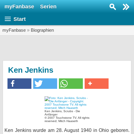
myFanbase
Serien
Serie suchen...
Start
Home
SERIEN
myFanbase
»
Biographien
Serien
Kolumnen
Interviews
Ken Jenkins
Veranstaltungen
KULTUR
Specials
SERVICE
Ken Jenkins, Scrubs - Die
Anfänger
Gewinnspiele
© 2007 Touchstone TV. All rights
reserved; Mitch Haaseth
Forum
Ken Jenkins wurde am 28. August 1940 in Ohio geboren.