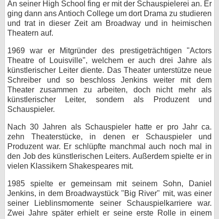
An seiner High School fing er mit der Schauspielerei an. Er
ging dann ans Antioch College um dort Drama zu studieren
bei X
und trat in dieser Zeit am Broadway und in heimischen
Theatern auf.
bei Facebook
1969 war er Mitgründer des prestigeträchtigen "Actors
Theatre of Louisville", welchem er auch drei Jahre als
Kontakt
künstlerischer Leiter diente. Das Theater unterstütze neue
Schreiber und so beschloss Jenkins weiter mit dem
Nutzungsbedingungen
Theater zusammen zu arbeiten, doch nicht mehr als
künstlerischer Leiter, sondern als Produzent und
Datenschutz
Schauspieler.
Nach 30 Jahren als Schauspieler hatte er pro Jahr ca.
Cookie-Einstellungen
zehn Theaterstücke, in denen er Schauspieler und
Produzent war. Er schlüpfte manchmal auch noch mal in
Impressum
den Job des künstlerischen Leiters. Außerdem spielte er in
vielen Klassikern Shakespeares mit.
Desktop-Ansicht
myFanbase
1985 spielte er gemeinsam mit seinem Sohn, Daniel
Jenkins, in dem Broadwaystück "Big River" mit, was einer
seiner Lieblinsmomente seiner Schauspielkarriere war.
Zwei Jahre später erhielt er seine erste Rolle in einem