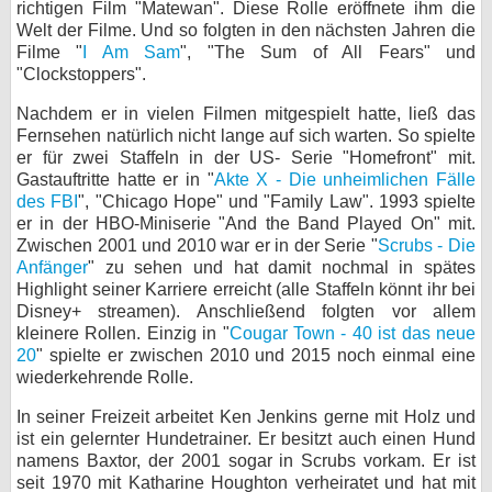
richtigen Film "Matewan". Diese Rolle eröffnete ihm die
Welt der Filme. Und so folgten in den nächsten Jahren die
Filme "
I Am Sam
", "The Sum of All Fears" und
"Clockstoppers".
Nachdem er in vielen Filmen mitgespielt hatte, ließ das
Fernsehen natürlich nicht lange auf sich warten. So spielte
er für zwei Staffeln in der US- Serie "Homefront" mit.
Gastauftritte hatte er in "
Akte X - Die unheimlichen Fälle
des FBI
", "Chicago Hope" und "Family Law". 1993 spielte
er in der HBO-Miniserie "And the Band Played On" mit.
Zwischen 2001 und 2010 war er in der Serie "
Scrubs - Die
Anfänger
" zu sehen und hat damit nochmal in spätes
Highlight seiner Karriere erreicht (alle Staffeln könnt ihr bei
Disney+ streamen). Anschließend folgten vor allem
kleinere Rollen. Einzig in "
Cougar Town - 40 ist das neue
20
" spielte er zwischen 2010 und 2015 noch einmal eine
wiederkehrende Rolle.
In seiner Freizeit arbeitet Ken Jenkins gerne mit Holz und
ist ein gelernter Hundetrainer. Er besitzt auch einen Hund
namens Baxtor, der 2001 sogar in Scrubs vorkam. Er ist
seit 1970 mit Katharine Houghton verheiratet und hat mit