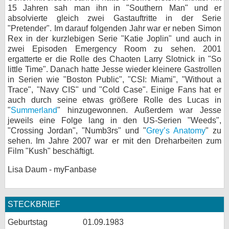
15 Jahren sah man ihn in "Southern Man" und er
bei X
absolvierte gleich zwei Gastauftritte in der Serie
"Pretender". Im darauf folgenden Jahr war er neben Simon
bei Facebook
Rex in der kurzlebigen Serie "Katie Joplin" und auch in
zwei Episoden Emergency Room zu sehen. 2001
ergatterte er die Rolle des Chaoten Larry Slotnick in "So
little Time". Danach hatte Jesse wieder kleinere Gastrollen
Kontakt
in Serien wie "Boston Public", "CSI: Miami", "Without a
Trace", "Navy CIS" und "Cold Case". Einige Fans hat er
Nutzungsbedingungen
auch durch seine etwas größere Rolle des Lucas in
"
Summerland
" hinzugewonnen. Außerdem war Jesse
Datenschutz
jeweils eine Folge lang in den US-Serien "Weeds",
"Crossing Jordan", "Numb3rs" und "
Grey’s Anatomy
" zu
Cookie-Einstellungen
sehen. Im Jahre 2007 war er mit den Dreharbeiten zum
Film "Kush" beschäftigt.
Impressum
Lisa Daum - myFanbase
Desktop-Ansicht
myFanbase
STECKBRIEF
Geburtstag
01.09.1983