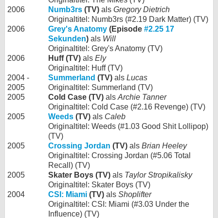
2006
Numb3rs
(TV)
als
Gregory Dietrich
Originaltitel: Numb3rs (#2.19 Dark Matter) (TV)
2006
Grey's Anatomy
(Episode
#2.25 17
Sekunden
)
als
Will
Originaltitel: Grey's Anatomy (TV)
2006
Huff (TV)
als
Ely
Originaltitel: Huff (TV)
2004 -
Summerland
(TV)
als
Lucas
2005
Originaltitel: Summerland (TV)
2005
Cold Case (TV)
als
Archie Tanner
Originaltitel: Cold Case (#2.16 Revenge) (TV)
2005
Weeds
(TV)
als
Caleb
Originaltitel: Weeds (#1.03 Good Shit Lollipop)
(TV)
2005
Crossing Jordan
(TV)
als
Brian Heeley
Originaltitel: Crossing Jordan (#5.06 Total
Recall) (TV)
2005
Skater Boys (TV)
als
Taylor Stropikalisky
Originaltitel: Skater Boys (TV)
2004
CSI: Miami
(TV)
als
Shoplifter
Originaltitel: CSI: Miami (#3.03 Under the
Influence) (TV)