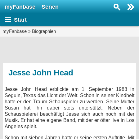
myFanbase
Serien
Serie suchen...
Start
Home
SERIEN
myFanbase
»
Biographien
Serien
Kolumnen
Interviews
Jesse John Head
Veranstaltungen
Jesse John Head erblickte am 1. September 1983 in
KULTUR
Seguin, Texas das Licht der Welt. Schon in seiner Kindheit
Specials
hatte er den Traum Schauspieler zu werden. Seine Mutter
Susan hat ihn dabei stets unterstützt. Neben der
SERVICE
Schauspielerei beschäftigt Jesse sich auch noch mit der
Musik. Er hat eine eigene Band, mit der er öfter live in Los
Gewinnspiele
Angeles spielt.
Forum
Schon mit sieben Jahren hatte er seine ersten Auftritte. Mit