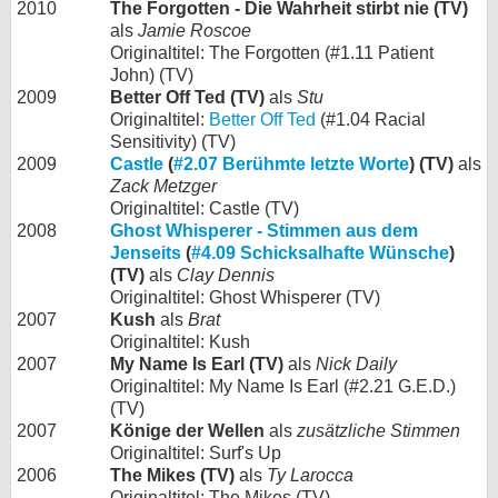
2010
The Forgotten - Die Wahrheit stirbt nie (TV)
als
Jamie Roscoe
Originaltitel: The Forgotten (#1.11 Patient
John) (TV)
2009
Better Off Ted (TV)
als
Stu
Originaltitel:
Better Off Ted
(#1.04 Racial
Sensitivity) (TV)
2009
Castle
(
#2.07 Berühmte letzte Worte
) (TV)
als
Zack Metzger
Originaltitel: Castle (TV)
2008
Ghost Whisperer - Stimmen aus dem
Jenseits
(
#4.09 Schicksalhafte Wünsche
)
(TV)
als
Clay Dennis
Originaltitel: Ghost Whisperer (TV)
2007
Kush
als
Brat
Originaltitel: Kush
2007
My Name Is Earl (TV)
als
Nick Daily
Originaltitel: My Name Is Earl (#2.21 G.E.D.)
(TV)
2007
Könige der Wellen
als
zusätzliche Stimmen
Originaltitel: Surf's Up
2006
The Mikes (TV)
als
Ty Larocca
Originaltitel: The Mikes (TV)