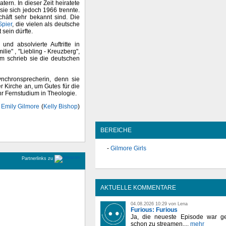
ern. In dieser Zeit heiratete
ie sich jedoch 1966 trennte.
häft sehr bekannt sind. Die
pier
, die vielen als deutsche
 sein dürfte.
und absolvierte Auftritte in
ie" , "Liebling - Kreuzberg",
em schrieb sie die deutschen
nchronsprecherin, denn sie
r Kirche an, um Gutes für die
hr Fernstudium in Theologie.
s
Emily Gilmore
(
Kelly Bishop
)
BEREICHE
Gilmore Girls
Partnerlinks zu
AKTUELLE KOMMENTARE
04.08.2026 10:29 von Lena
Furious: Furious
Ja, die neueste Episode war ge
schon zu streamen,...
mehr