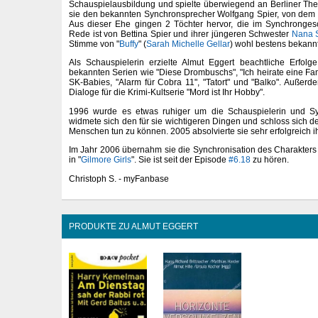
Schauspielausbildung und spielte überwiegend an Berliner Theat
sie den bekannten Synchronsprecher Wolfgang Spier, von dem s
Aus dieser Ehe gingen 2 Töchter hervor, die im Synchrongesc
Rede ist von Bettina Spier und ihrer jüngeren Schwester
Nana S
Stimme von "
Buffy
" (
Sarah Michelle Gellar
) wohl bestens bekannt
Als Schauspielerin erzielte Almut Eggert beachtliche Erfolge 
bekannten Serien wie "Diese Drombuschs", "Ich heirate eine Famil
SK-Babies, "Alarm für Cobra 11", "Tatort" und "Balko". Außerd
Dialoge für die Krimi-Kultserie "Mord ist Ihr Hobby".
1996 wurde es etwas ruhiger um die Schauspielerin und Sy
widmete sich den für sie wichtigeren Dingen und schloss sich de
Menschen tun zu können. 2005 absolvierte sie sehr erfolgreich i
Im Jahr 2006 übernahm sie die Synchronisation des Charakter
in "
Gilmore Girls
". Sie ist seit der Episode
#6.18
zu hören.
Christoph S. - myFanbase
PRODUKTE ZU ALMUT EGGERT