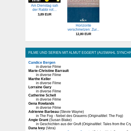
Am Dienstag sah
der Rabbi rot:...
3,89 EUR
Horizonte
verschmelzen: Zur...
12,80 EUR
FILME UND SERIEN MIT ALMUT EGGERT (AUSWAHL SYNCHR
Candice Bergen
in diverse Filme
Marie-Christine Barrault
in diverse Filme
Marthe Keller
in diverse Filme
Lorraine Gary
in diverse Filme
Catherine Schell
in diverse Filme
Gena Rowlands
in diverse Filme
Adrienne Barbeau
(Stevie Wayne)
in The Fog - Nebel des Grauens (Originaltitel: The Fog)
Angie Grant
(Susan Blake)
in Geschichten aus der Gruft (Originaltitel: Tales from the Cr
Dana Ivey
(Vera)