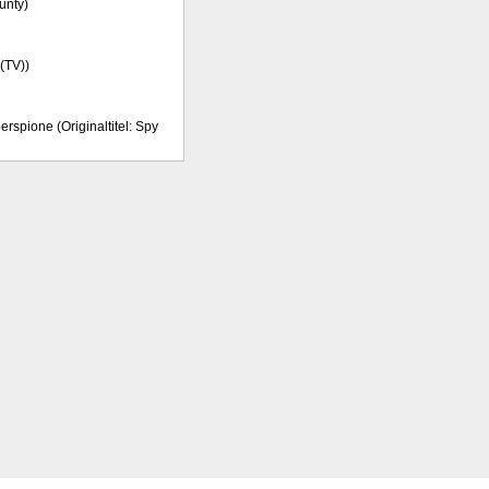
unty)
 (TV))
rspione (Originaltitel: Spy