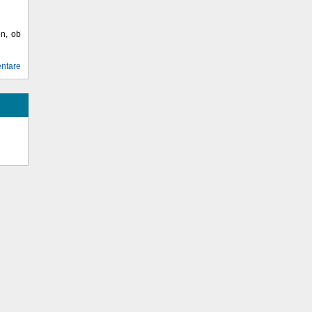
en, ob
ntare