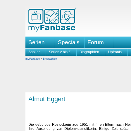
Serien
Specials
Forum
Spoiler
Serien A bis Z
Biographien
Upfronts
myFanbase
»
Biographien
Almut Eggert
Die gebürtige Rostockerin zog 1951 mit ihren Eltern nach Hei
Ihre Ausbildung zur Diplomkosmetikerin. Einige Zeit späte