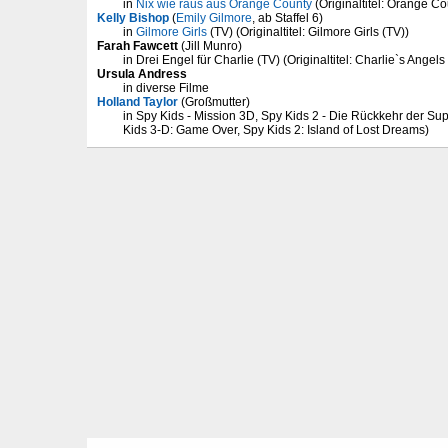
in
Nix wie raus aus Orange County
(Originaltitel: Orange Co
Kelly Bishop
(
Emily Gilmore
, ab Staffel 6)
in
Gilmore Girls
(TV) (Originaltitel: Gilmore Girls (TV))
Farah Fawcett
(Jill Munro)
in Drei Engel für Charlie (TV) (Originaltitel: Charlie`s Angels
Ursula Andress
in diverse Filme
Holland Taylor
(Großmutter)
in Spy Kids - Mission 3D, Spy Kids 2 - Die Rückkehr der Supe
Kids 3-D: Game Over, Spy Kids 2: Island of Lost Dreams)