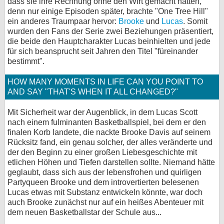
dass sie ihre Rechnung ohne den Wirt gemacht hatten,
denn nur einige Episoden später, brachte "One Tree Hill"
bei X
ein anderes Traumpaar hervor:
Brooke
und
Lucas
. Somit
wurden den Fans der Serie zwei Beziehungen präsentiert,
bei Facebook
die beide den Hauptcharakter Lucas beinhielten und jede
für sich beansprucht seit Jahren den Titel "füreinander
bestimmt".
Kontakt
HOW MANY MOMENTS IN LIFE CAN YOU POINT TO
Nutzungsbedingungen
AND SAY "THAT'S WHEN IT ALL CHANGED?"
Datenschutz
Mit Sicherheit war der Augenblick, in dem Lucas Scott
nach einem fulminanten Basketballspiel, bei dem er den
finalen Korb landete, die nackte Brooke Davis auf seinem
Cookie-Einstellungen
Rücksitz fand, ein genau solcher, der alles veränderte und
der den Beginn zu einer großen Liebesgeschichte mit
Impressum
etlichen Höhen und Tiefen darstellen sollte. Niemand hätte
Desktop-Ansicht
geglaubt, dass sich aus der lebensfrohen und quirligen
Partyqueen Brooke und dem introvertierten belesenen
myFanbase
Lucas etwas mit Substanz entwickeln könnte, war doch
auch Brooke zunächst nur auf ein heißes Abenteuer mit
dem neuen Basketballstar der Schule aus...