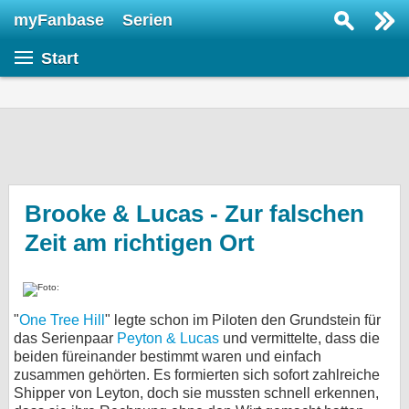
myFanbase
Serien
Serie suchen...
Start
Home
SERIEN
Serien
Kolumnen
Interviews
Brooke & Lucas - Zur falschen
Zeit am richtigen Ort
Veranstaltungen
KULTUR
Specials
"
One Tree Hill
" legte schon im Piloten den Grundstein für
SERVICE
das Serienpaar
Peyton & Lucas
und vermittelte, dass die
Gewinnspiele
beiden füreinander bestimmt waren und einfach
zusammen gehörten. Es formierten sich sofort zahlreiche
Shipper von Leyton, doch sie mussten schnell erkennen,
Forum