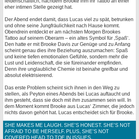
leidenschaftlich, nachdem Brooke ihm ihr Tattoo an einer
eher intimen Stelle gezeigt hat.
Der Abend endet damit, dass Lucas viel zu spät, betrunken
und ohne seine Jungfräulichkeit nach Hause kommt.
Obendrein entdeckt er am nächsten Morgen Brookes
Tattoo auf seinem Oberarm – ein altes Symbol für ‚Spaß‘.
Den hatte er mit Brooke Davis zur Genüge und zu Anfang
scheint genau dies ihre Beziehung auszumachen: Spaß
und keine tiefen emotionalen Gefühle, sondern mehr die
Lust und Leidenschaft, die sie füreinander empfinden.
Denn ihre unglaubliche Chemie ist beinahe greifbar und
absolut elektrisierend.
Das erste Problem scheint sich ihnen in den Weg zu
stellen, als Peyton eines Abends bei Lucas auftaucht und
ihm gesteht, dass sie doch mit ihm zusammen sein will. In
dem Moment kommt Brooke aus Lucas‘ Zimmer, die jedoch
nichts davon gehört hat. Lucas entscheidet sich für Brooke.
SHE MAKES ME LAUGH. SHE’S HONEST. SHE’S NOT
AFRAID TO BE HERSELF. PLUS, SHE’S NOT
COVERED HEAD TO TOE IN ISSUES.