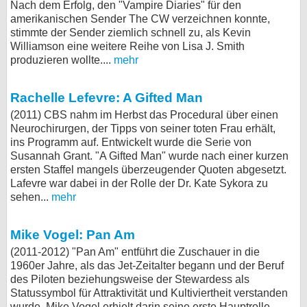
Nach dem Erfolg, den "Vampire Diaries" für den
amerikanischen Sender The CW verzeichnen konnte,
stimmte der Sender ziemlich schnell zu, als Kevin
Williamson eine weitere Reihe von Lisa J. Smith
produzieren wollte....
mehr
Rachelle Lefevre: A Gifted Man
(2011) CBS nahm im Herbst das Procedural über einen
Neurochirurgen, der Tipps von seiner toten Frau erhält,
ins Programm auf. Entwickelt wurde die Serie von
Susannah Grant. "A Gifted Man" wurde nach einer kurzen
ersten Staffel mangels überzeugender Quoten abgesetzt.
Lafevre war dabei in der Rolle der Dr. Kate Sykora zu
sehen...
mehr
Mike Vogel: Pan Am
(2011-2012) "Pan Am" entführt die Zuschauer in die
1960er Jahre, als das Jet-Zeitalter begann und der Beruf
des Piloten beziehungsweise der Stewardess als
Statussymbol für Attraktivität und Kultiviertheit verstanden
wurde. Mike Vogel erhielt darin seine erste Hauptrolle