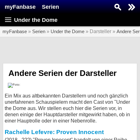
myFanbase
Serien
Serie suchen...
Under the Dome
Home
SERIEN
myFanbase
»
Serien
»
Under the Dome
» Darsteller »
Andere Ser
Serien
Kolumnen
Interviews
Andere Serien der Darsteller
Veranstaltungen
KULTUR
Ein Mix aus altbekannten Darstellern und noch gänzlich
Specials
unerfahrenen Schauspielern macht den Cast von "Under
the Dome aus. Wir stellen euch hier die Serien vor, in
SERVICE
denen einige der Hauptdarsteller mitgewirkt haben, ob in
einer Hauptrolle oder in einer Nebenrolle.
Gewinnspiele
Rachelle Lefevre: Proven Innocent
Forum
(2018 - ???) "Proven Innocent" handelt von einer Reihe