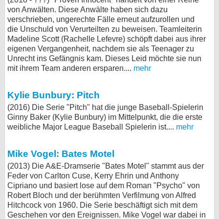
von Anwälten. Diese Anwälte haben sich dazu
bei X
verschrieben, ungerechte Fälle erneut aufzurollen und
die Unschuld von Verurteilten zu beweisen. Teamleiterin
bei Facebook
Madeline Scott (Rachelle Lefevre) schöpft dabei aus ihrer
eigenen Vergangenheit, nachdem sie als Teenager zu
Unrecht ins Gefängnis kam. Dieses Leid möchte sie nun
Kontakt
mit ihrem Team anderen ersparen....
mehr
Nutzungsbedingungen
Kylie Bunbury: Pitch
(2016) Die Serie "Pitch" hat die junge Baseball-Spielerin
Datenschutz
Ginny Baker (Kylie Bunbury) im Mittelpunkt, die die erste
weibliche Major League Baseball Spielerin ist....
mehr
Cookie-Einstellungen
Impressum
Mike Vogel: Bates Motel
(2013) Die A&E-Dramserie "Bates Motel" stammt aus der
Desktop-Ansicht
Feder von Carlton Cuse, Kerry Ehrin und Anthony
myFanbase
Cipriano und basiert lose auf dem Roman "Psycho" von
Robert Bloch und der berühmten Verfilmung von Alfred
Hitchcock von 1960. Die Serie beschäftigt sich mit dem
Geschehen vor den Ereignissen. Mike Vogel war dabei in