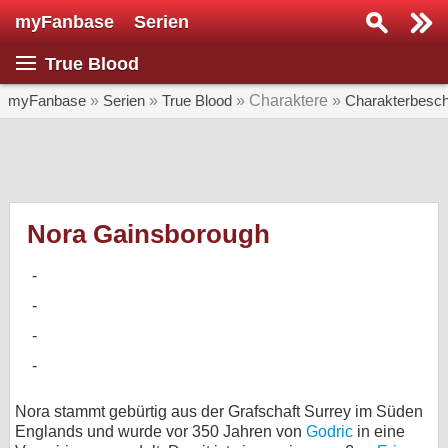
myFanbase
Serien
Serie suchen...
True Blood
Home
SERIEN
myFanbase
»
Serien
»
True Blood
» Charaktere »
Charakterbesch
Serien
Kolumnen
Interviews
Nora Gainsborough
Veranstaltungen
KULTUR
Specials
SERVICE
Gewinnspiele
Nora stammt gebürtig aus der Grafschaft Surrey im Süden
Englands und wurde vor 350 Jahren von
Godric
in eine
Forum