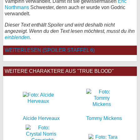
Vampirin verwandelt. Damit ist sie gewissermaßen
Eric
Northmans
Schwester, denn auch er wurde von Godric
bei X
verwandelt.
bei Facebook
Dieser Text enthält Spoiler und wird deshalb nicht
angezeigt. Wenn du den Text lesen möchtest, musst du ihn
einblenden
.
Kontakt
WEITERLESEN (SPOILER STAFFEL 6)
Nutzungsbedingungen
Datenschutz
WEITERE CHARAKTERE AUS "TRUE BLOOD"
Cookie-Einstellungen
Impressum
Desktop-Ansicht
myFanbase
Alcide Herveaux
Tommy Mickens