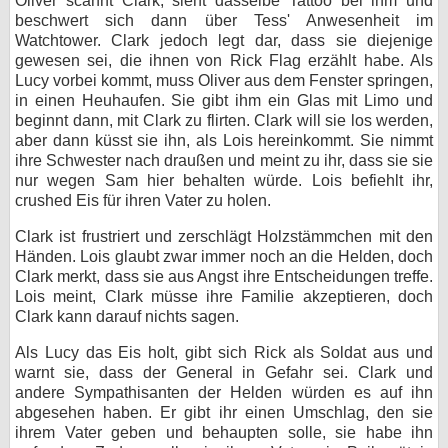
Oliver scannt Clark, sieht dasselbe Tattoo bei ihm und
beschwert sich dann über Tess' Anwesenheit im
Watchtower. Clark jedoch legt dar, dass sie diejenige
gewesen sei, die ihnen von Rick Flag erzählt habe. Als
Lucy vorbei kommt, muss Oliver aus dem Fenster springen,
in einen Heuhaufen. Sie gibt ihm ein Glas mit Limo und
beginnt dann, mit Clark zu flirten. Clark will sie los werden,
aber dann küsst sie ihn, als Lois hereinkommt. Sie nimmt
ihre Schwester nach draußen und meint zu ihr, dass sie sie
nur wegen Sam hier behalten würde. Lois befiehlt ihr,
crushed Eis für ihren Vater zu holen.
Clark ist frustriert und zerschlägt Holzstämmchen mit den
Händen. Lois glaubt zwar immer noch an die Helden, doch
Clark merkt, dass sie aus Angst ihre Entscheidungen treffe.
Lois meint, Clark müsse ihre Familie akzeptieren, doch
Clark kann darauf nichts sagen.
Als Lucy das Eis holt, gibt sich Rick als Soldat aus und
warnt sie, dass der General in Gefahr sei. Clark und
andere Sympathisanten der Helden würden es auf ihn
abgesehen haben. Er gibt ihr einen Umschlag, den sie
ihrem Vater geben und behaupten solle, sie habe ihn