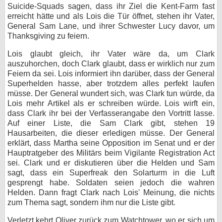
Suicide-Squads sagen, dass ihr Ziel die Kent-Farm fast
erreicht hätte und als Lois die Tür öffnet, stehen ihr Vater,
General Sam Lane, und ihrer Schwester Lucy davor, um
Thanksgiving zu feiern.
Lois glaubt gleich, ihr Vater wäre da, um Clark
auszuhorchen, doch Clark glaubt, dass er wirklich nur zum
Feiern da sei. Lois informiert ihn darüber, dass der General
Superhelden hasse, aber trotzdem alles perfekt laufen
müsse. Der General wundert sich, was Clark tun würde, da
Lois mehr Artikel als er schreiben würde. Lois wirft ein,
dass Clark ihr bei der Verfasserangabe den Vortritt lasse.
Auf einer Liste, die Sam Clark gibt, stehen 19
Hausarbeiten, die dieser erledigen müsse. Der General
erklärt, dass Martha seine Opposition im Senat und er der
Hauptratgeber des Militärs beim Vigilante Registration Act
sei. Clark und er diskutieren über die Helden und Sam
sagt, dass ein Superfreak den Solarturm in die Luft
gesprengt habe. Soldaten seien jedoch die wahren
Helden. Dann fragt Clark nach Lois' Meinung, die nichts
zum Thema sagt, sondern ihm nur die Liste gibt.
Verletzt kehrt Oliver zurück zum Watchtower, wo er sich um