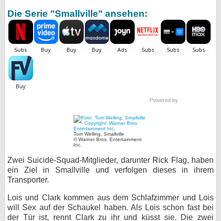
Die Serie "Smallville" ansehen:
bei X
bei Facebook
Kontakt
Nutzungsbedingungen
Powered by
Datenschutz
Cookie-Einstellungen
Tom Welling, Smallville
© Warner Bros. Entertainment
Inc.
Impressum
Zwei Suicide-Squad-Mitglieder, darunter Rick Flag, haben
Desktop-Ansicht
ein Ziel in Smallville und verfolgen dieses in ihrem
Transporter.
myFanbase
Lois und Clark kommen aus dem Schlafzimmer und Lois
will Sex auf der Schaukel haben. Als Lois schon fast bei
der Tür ist, rennt Clark zu ihr und küsst sie. Die zwei