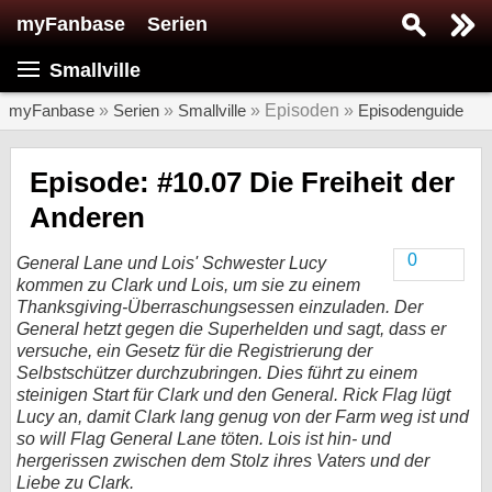
myFanbase
Serien
Serie suchen...
Smallville
Home
SERIEN
myFanbase
»
Serien
»
Smallville
» Episoden »
Episodenguide
Serien
Episode: #10.07 Die Freiheit der
Kolumnen
Anderen
Interviews
0
General Lane und Lois' Schwester Lucy
kommen zu Clark und Lois, um sie zu einem
Veranstaltungen
Thanksgiving-Überraschungsessen einzuladen. Der
KULTUR
General hetzt gegen die Superhelden und sagt, dass er
versuche, ein Gesetz für die Registrierung der
Specials
Selbstschützer durchzubringen. Dies führt zu einem
SERVICE
steinigen Start für Clark und den General. Rick Flag lügt
Lucy an, damit Clark lang genug von der Farm weg ist und
Gewinnspiele
so will Flag General Lane töten. Lois ist hin- und
hergerissen zwischen dem Stolz ihres Vaters und der
Forum
Liebe zu Clark.