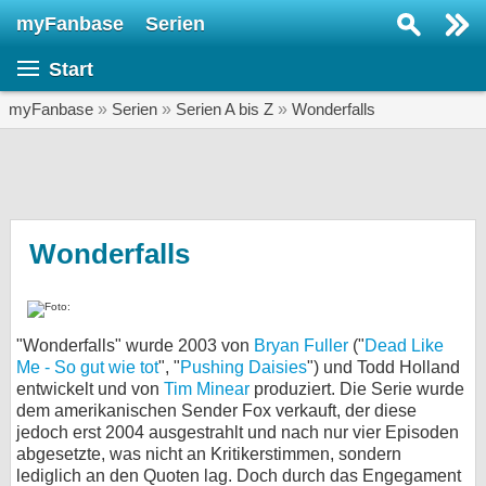
myFanbase
Serien
Serie suchen...
Start
Home
SERIEN
myFanbase
»
Serien
»
Serien A bis Z
»
Wonderfalls
Serien
Kolumnen
Interviews
Wonderfalls
Veranstaltungen
KULTUR
"Wonderfalls" wurde 2003 von
Bryan Fuller
("
Dead Like
Specials
Me - So gut wie tot
", "
Pushing Daisies
") und Todd Holland
entwickelt und von
Tim Minear
SERVICE
produziert. Die Serie wurde
dem amerikanischen Sender Fox verkauft, der diese
Gewinnspiele
jedoch erst 2004 ausgestrahlt und nach nur vier Episoden
abgesetzte, was nicht an Kritikerstimmen, sondern
Forum
lediglich an den Quoten lag. Doch durch das Engegament