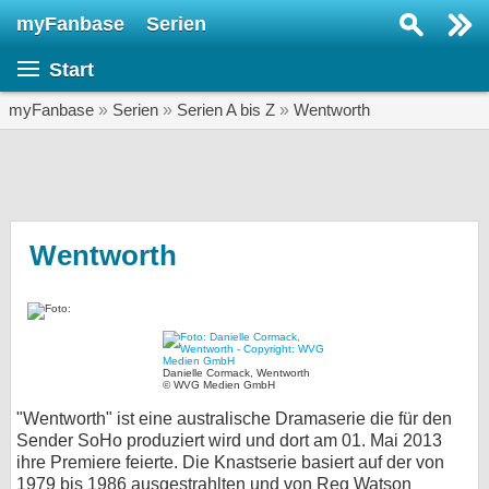
myFanbase
Serien
Serie suchen...
Start
Home
SERIEN
myFanbase
»
Serien
»
Serien A bis Z
»
Wentworth
Serien
Kolumnen
Interviews
Wentworth
Veranstaltungen
KULTUR
Specials
Danielle Cormack, Wentworth
© WVG Medien GmbH
SERVICE
"Wentworth" ist eine australische Dramaserie die für den
Gewinnspiele
Sender SoHo produziert wird und dort am 01. Mai 2013
ihre Premiere feierte. Die Knastserie basiert auf der von
Forum
1979 bis 1986 ausgestrahlten und von Reg Watson