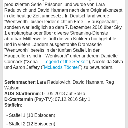
produzierten Serie "Prisoner" und wurde von Lara
bei X
Radulovich und David Hannam nach dem Originalkonzept
in die heutige Zeit umgesetzt. In Deutschland wurde
bei Facebook
"Wentworth" bisher leider nicht im Free-TV ausgestrahlt,
sondern war lediglich ab dem 7. Dezember 2016 über Sky
1 empfangbar oder über diverse Streaming-Dienste
abrufbar. Mittlerweile läuft die von Kritikern hochgelobte
Kontakt
und in vielen Ländern ausgestrahlte Dramaserie
"Wentworth" bereits in der fünften Staffel. In den
Nutzungsbedingungen
Hauptrollen sind in "Wentworth" unter anderem Danielle
Cormack ("Xena", "
Legend of the Seeker
"), Nicole da Silva
Datenschutz
und Aaron Jeffery ("
McLeods Töchter
") zu bewundern.
Cookie-Einstellungen
Serienmacher
: Lara Radulovich, David Hannam, Reg
Watson
Impressum
AUS-Starttermin
: 01.05.2013 auf SoHo
Desktop-Ansicht
D-Starttermin
(Pay-TV): 07.12.2016 Sky 1
myFanbase
Staffeln
:
Staffel 1 (10 Episoden)
Staffel 2 (12 Episoden)