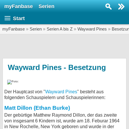
myFanbase
Serien
Serie suchen...
Start
Home
SERIEN
myFanbase
»
Serien
»
Serien A bis Z
»
Wayward Pines
»
Besetzu
Serien
Kolumnen
Interviews
Wayward Pines - Besetzung
Veranstaltungen
KULTUR
Der Hauptcast von "
Wayward Pines
" besteht aus
Specials
folgenden Schauspielern und Schauspielerinnen:
SERVICE
Matt Dillon (Ethan Burke)
Gewinnspiele
Der gebürtige Matthew Raymond Dillon, der das zweite
von insgesamt 6 Kindern ist, wurde am 18. Feburar 1964
Forum
in New Rochelle, New York geboren und wurde in der