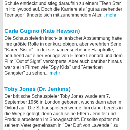
Schule entdeckt und stieg daraufhin zu einem "Teen Star"
bei X
in Hollywood auf. Doch die Karriere als "gut aussehender
Teenager" änderte sich mit zunehmendem Alter...
mehr
bei Facebook
Carla Gugino (Kate Hewson)
Die Schauspielerin irisch-italienischer Abstammung hatte
Kontakt
ihre größte Rolle in der kurzlebigen, aber verehrten Serie
"Karen Sisco", in der sie namensgebende Hauptrolle,
Nutzungsbedingungen
beruhend auf einer Vorlage von Elmore Leonard und dem
Film "Out of Sight" verkörperte. Aber auch darüber hinaus
Datenschutz
war sie in Filmen wie "Spy Kids" und "American
Gangster" zu sehen...
mehr
Cookie-Einstellungen
Toby Jones (Dr. Jenkins)
Impressum
Der britische Schauspieler Toby Jones wurde am 7.
Desktop-Ansicht
September 1966 in London geboren, wuchs dann aber in
myFanbase
Oxford auf. Die Schauspielerei wurde ihm dabei bereits in
die Wiege gelegt, denn auch seine Eltern Jennifer und
Freddie arbeiteten im Showgeschäft. Er sollte später mit
seinem Vater gemeinsam in "Der Duft von Lavendel" zu