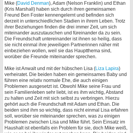
Mike (
David Denman
), Adam (Nelson Franklin) und Ethan
bei X
(Kris Marshall) haben sich durch ihren gemeinsamen
Freund Ben Foster kennengelernt und befinden sich
derzeit in unterschiedlichen Stadien in ihrem Leben. Trotz
bei Facebook
ihrer Beziehungen finden die drei immer Zeit, um sich
miteinander auszutauschen und füreinander da zu sein.
Die Freundschaft untereinander ist ihnen so heilig, dass
Kontakt
sie nicht einmal ihre jeweiligen Partnerinnen näher mit
einbeziehen wollen, weil sie das Hauptthema sind,
Nutzungsbedingungen
worüber die Freunde miteinander sprechen.
Datenschutz
Mike ist Anwalt und mit der hübschen Lisa (
Liza Lapira
)
verheiratet. Die beiden haben ein gemeinsames Baby und
Cookie-Einstellungen
führen eine relativ normale Ehe, die auch einigen
Problemen ausgesetzt ist. Obwohl Mike seine Frau und
Impressum
sein Familienleben sehr liebt, ist es ihm wichtig, Abstand
zu halten und Zeit mit sich selbst zu verbringen. Hierzu
Desktop-Ansicht
gehört auch die Freundschaft mit Adam und Ethan. Die
myFanbase
beiden sind ihm so wichtig, dass nicht einmal Lisa erfahren
soll, worüber sie miteinander sprechen, was zu einigen
Problemen zwischen Lisa und Mike führt. Sein Einsatz im
Haushalt ist ebenfalls ein Problem für sie, doch Mike weiß,