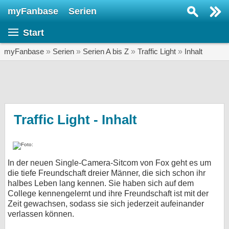
myFanbase
Serien
Serie suchen...
Start
Home
SERIEN
myFanbase
»
Serien
»
Serien A bis Z
»
Traffic Light
»
Inhalt
Serien
Kolumnen
Interviews
Traffic Light - Inhalt
Veranstaltungen
KULTUR
In der neuen Single-Camera-Sitcom von Fox geht es um
Specials
die tiefe Freundschaft dreier Männer, die sich schon ihr
halbes Leben lang kennen. Sie haben sich auf dem
SERVICE
College kennengelernt und ihre Freundschaft ist mit der
Gewinnspiele
Zeit gewachsen, sodass sie sich jederzeit aufeinander
verlassen können.
Forum