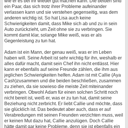
wie er es bei ihr wieder gut machen kann. Die beiden sind
ein Paar, das sich trotz ihrer Probleme aufeinander
verlassen kann und sie verstehen gegenseitig, was dem
anderen wichtig ist. So hat Lisa auch keine
Schwierigkeiten damit, dass Mike sich ab und zu in sein
Auto zurückzieht, um Zeit ohne sie zu verbringen. Sie
kommt damit klar, solange Mike weiß, was er als
Gegenleistung zu tun hat.
Adam ist ein Mann, der genau weiß, was er im Leben
haben will. Seine Arbeit ist sehr wichtig für ihn, weshalb er
alles dafür macht, damit sein Chef ihn nicht entlässt. Hier
kann er ebenfalls auf seine Freunde zählen, die ihm aus
jeglichen Schwierigkeiten helfen. Adam ist mit Callie (Aya
Cash)zusammen und die beiden beschließen, zusammen
zu ziehen, da sie sowieso die meiste Zeit miteinander
verbringen. Obwohl Adam für einen solchen Schritt noch
nicht bereit ist, weiß er, was er zu tun hat, damit seine
Beziehung nicht zerbricht. Er liebt Callie und möchte, dass
sie glücklich ist. Das bedeutet aber auch, dass er auf
Verabredungen mit seinen Freunden verzichten muss, weil
er keinen Mut dazu hat, Callie anzulügen. Doch Callie
hätte damit gar keine Probleme, denn sie ist ebenfalls ein