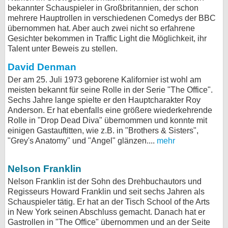
bekannter Schauspieler in Großbritannien, der schon
bei X
mehrere Hauptrollen in verschiedenen Comedys der BBC
übernommen hat. Aber auch zwei nicht so erfahrene
bei Facebook
Gesichter bekommen in Traffic Light die Möglichkeit, ihr
Talent unter Beweis zu stellen.
David Denman
Kontakt
Der am 25. Juli 1973 geborene Kalifornier ist wohl am
meisten bekannt für seine Rolle in der Serie "The Office".
Nutzungsbedingungen
Sechs Jahre lange spielte er den Hauptcharakter Roy
Anderson. Er hat ebenfalls eine größere wiederkehrende
Datenschutz
Rolle in "Drop Dead Diva" übernommen und konnte mit
einigen Gastauftitten, wie z.B. in "Brothers & Sisters",
Cookie-Einstellungen
"Grey's Anatomy" und "Angel" glänzen....
mehr
Impressum
Nelson Franklin
Desktop-Ansicht
Nelson Franklin ist der Sohn des Drehbuchautors und
myFanbase
Regisseurs Howard Franklin und seit sechs Jahren als
Schauspieler tätig. Er hat an der Tisch School of the Arts
in New York seinen Abschluss gemacht. Danach hat er
Gastrollen in "The Office" übernommen und an der Seite