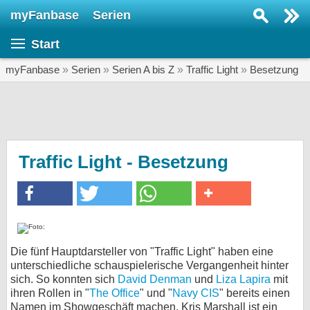
myFanbase
Serien
Serie suchen...
Start
Home
SERIEN
myFanbase
»
Serien
»
Serien A bis Z
»
Traffic Light
»
Besetzung
Serien
Kolumnen
Interviews
Traffic Light - Besetzung
Veranstaltungen
KULTUR
Specials
SERVICE
Die fünf Hauptdarsteller von "Traffic Light" haben eine
unterschiedliche schauspielerische Vergangenheit hinter
Gewinnspiele
sich. So konnten sich
David Denman
und
Liza Lapira
mit
ihren Rollen in "
The Office
" und "
Navy CIS
" bereits einen
Forum
Namen im Showgeschäft machen. Kris Marshall ist ein