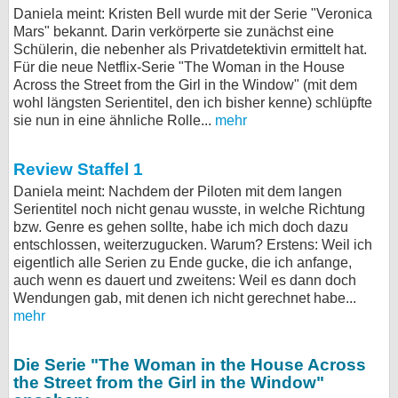
Daniela meint: Kristen Bell wurde mit der Serie "Veronica
bei X
Mars" bekannt. Darin verkörperte sie zunächst eine
Schülerin, die nebenher als Privatdetektivin ermittelt hat.
bei Facebook
Für die neue Netflix-Serie "The Woman in the House
Across the Street from the Girl in the Window" (mit dem
wohl längsten Serientitel, den ich bisher kenne) schlüpfte
sie nun in eine ähnliche Rolle...
Kontakt
mehr
Nutzungsbedingungen
Review Staffel 1
Daniela meint: Nachdem der Piloten mit dem langen
Datenschutz
Serientitel noch nicht genau wusste, in welche Richtung
bzw. Genre es gehen sollte, habe ich mich doch dazu
Cookie-Einstellungen
entschlossen, weiterzugucken. Warum? Erstens: Weil ich
eigentlich alle Serien zu Ende gucke, die ich anfange,
Impressum
auch wenn es dauert und zweitens: Weil es dann doch
Wendungen gab, mit denen ich nicht gerechnet habe...
Desktop-Ansicht
mehr
myFanbase
Die Serie "The Woman in the House Across
the Street from the Girl in the Window"