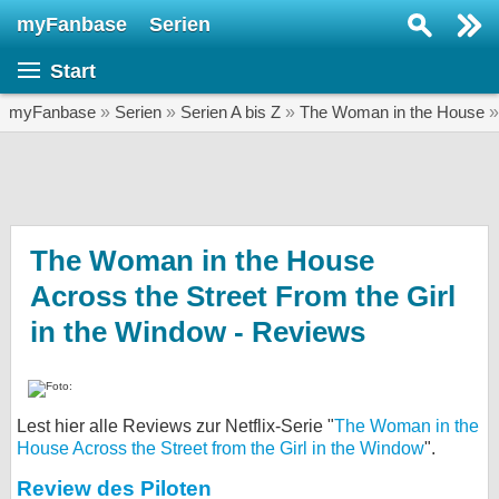
myFanbase
Serien
Serie suchen...
Start
Home
SERIEN
myFanbase
»
Serien
»
Serien A bis Z
»
The Woman in the House
Serien
Kolumnen
Interviews
The Woman in the House
Across the Street From the Girl
Veranstaltungen
in the Window - Reviews
KULTUR
Specials
SERVICE
Lest hier alle Reviews zur Netflix-Serie "
The Woman in the
Gewinnspiele
House Across the Street from the Girl in the Window
".
Forum
Review des Piloten