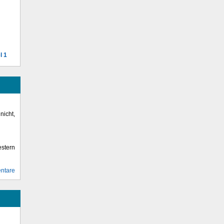
l 1
icht,
stern
ntare