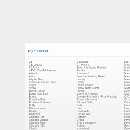
myFanbase
24
Dollhouse
Lost
24: Legacy
Dr. House
Mad
30 Rock
Eine himmlische Familie
Mani
4400 - Die Rückkehrer
Eureka
Marv
Akte X
Everwood
Marv
Alias
Fear the Walking Dead
Marv
Ally McBeal
Felicity
Marv
American Horror Story
Firefly
Marv
Angel
FlashForward
Mode
Arrow
Friday Night Lights
Nash
Being Human
Fringe
New 
Better Call Saul
Game of Thrones
Nip/
Bones
Georgie & Mandy's First Marriage
O.C.
Breaking Bad
Ghost Whisperer
Octo
Brothers & Sisters
Gilmore Girls
Once
Buffy
Girls
Once
Californication
Glee
One 
Castle
Good Wife
Outl
Charmed
Gossip Girl
Outl
Chicago Fire
Gotham
Pris
Chicago Justice
Greek
Priv
Chicago Med
Grey's Anatomy
Psy
Chicago P.D.
Heroes
Push
Chuck
Homeland
Quan