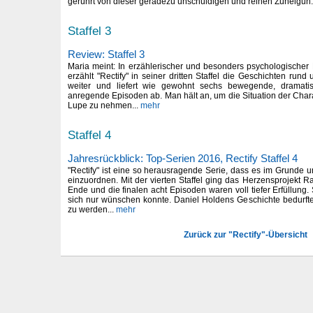
gerührt von dieser geradezu unschuldigen und reinen Zuneigun.
Staffel 3
Review: Staffel 3
Maria meint: In erzählerischer und besonders psychologischer 
erzählt "Rectify" in seiner dritten Staffel die Geschichten run
weiter und liefert wie gewohnt sechs bewegende, drama
anregende Episoden ab. Man hält an, um die Situation der Char
Lupe zu nehmen...
mehr
Staffel 4
Jahresrückblick: Top-Serien 2016, Rectify Staffel 4
"Rectify" ist eine so herausragende Serie, dass es im Grunde unm
einzuordnen. Mit der vierten Staffel ging das Herzensprojekt 
Ende und die finalen acht Episoden waren voll tiefer Erfüllung
sich nur wünschen konnte. Daniel Holdens Geschichte bedurfte 
zu werden...
mehr
Zurück zur "Rectify"-Übersicht