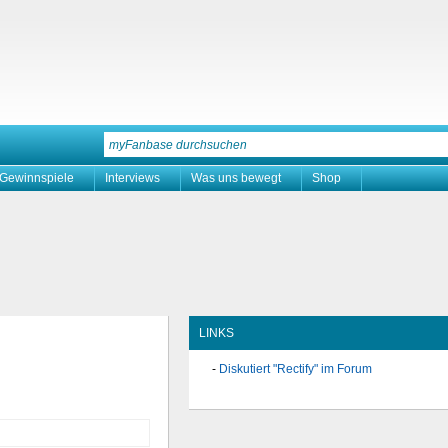
Gewinnspiele
Interviews
Was uns bewegt
Shop
LINKS
Diskutiert "Rectify" im Forum