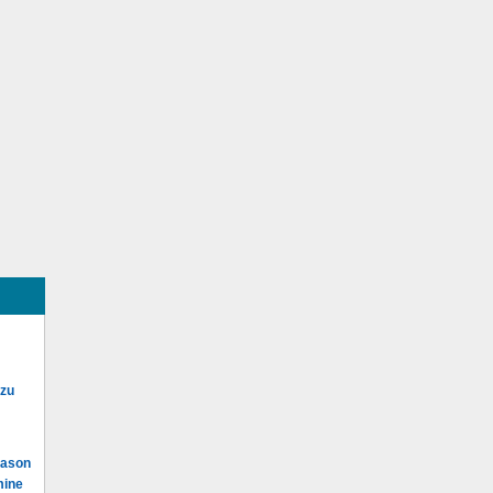
 zu
Mason
mine