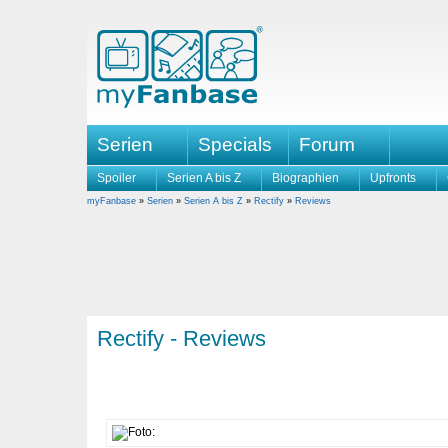
Serien
Specials
Forum
Spoiler
Serien A bis Z
Biographien
Upfronts
myFanbase
»
Serien
»
Serien A bis Z
»
Rectify
»
Reviews
Rectify - Reviews