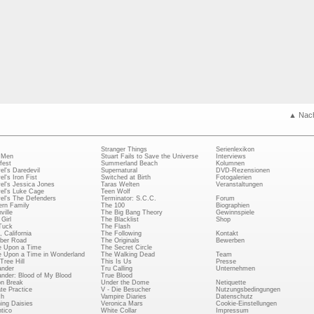
▲ Nac
Stranger Things
Serienlexikon
 Men
Stuart Fails to Save the Universe
Interviews
fest
Summerland Beach
Kolumnen
el's Daredevil
Supernatural
DVD-Rezensionen
el's Iron Fist
Switched at Birth
Fotogalerien
el's Jessica Jones
Taras Welten
Veranstaltungen
el's Luke Cage
Teen Wolf
el's The Defenders
Terminator: S.C.C.
Forum
rn Family
The 100
Biographien
ville
The Big Bang Theory
Gewinnspiele
Girl
The Blacklist
Shop
Tuck
The Flash
, California
The Following
Kontakt
ber Road
The Originals
Bewerben
 Upon a Time
The Secret Circle
 Upon a Time in Wonderland
The Walking Dead
Team
Tree Hill
This Is Us
Presse
ander
Tru Calling
Unternehmen
ander: Blood of My Blood
True Blood
on Break
Under the Dome
Netiquette
ate Practice
V - Die Besucher
Nutzungsbedingungen
ch
Vampire Diaries
Datenschutz
ing Daisies
Veronica Mars
Cookie-Einstellungen
tico
White Collar
Impressum