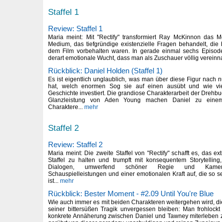
Staffel 1
Review: Staffel 1
Maria meint: Mit "Rectify" transformiert Ray McKinnon das
Medium, das tiefgründige existenzielle Fragen behandelt, die b
dem Film vorbehalten waren. In gerade einmal sechs Episoden
derart emotionale Wucht, dass man als Zuschauer völlig vereinn
Rückblick: Daniel Holden (Staffel 1)
Es ist eigentlich unglaublich, was man über diese Figur nach
hat, welch enormen Sog sie auf einen ausübt und wie vi
Geschichte investiert. Die grandiose Charakterarbeit der Drehb
Glanzleistung von Aden Young machen Daniel zu einem 
Charaktere...
mehr
Staffel 2
Review: Staffel 2
Maria meint: Die zweite Staffel von "Rectify" schafft es, das 
Staffel zu halten und trumpft mit konsequentem Storytelling,
Dialogen, umwerfend schöner Regie und Kamera
Schauspielleistungen und einer emotionalen Kraft auf, die so s
ist...
mehr
Rückblick: Bester Moment - #2.09 Until You're Blue
Wie auch immer es mit beiden Charakteren weitergehen wird, di
seiner bittersüßen Tragik unvergessen bleiben: Man frohlockt
konkrete Annäherung zwischen Daniel und Tawney miterleben zu 