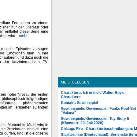
 Medium Fernsehen zu einem
isher nur der Literatur oder
 entfaltet diese Serie eine
ahmt wird...
mehr
 nur sechs Episoden zu sagen
ele Emotionen man in ihre
uchautoren und dazu noch die
der faszinierendsten TV-
MEISTGELESEN
Charaktere: Ich und die Walter Boys -
extrem hohe Niveau der ersten
Charaktere
 philosophisch-tiefgründigen
Kontakt: Gewinnspiel
führung, phänomenalen
elten im Fernsehen zu finden
Gewinnspiele: Gewinnspiel: Funko Pop!-Set
"Vaiana"
Gewinnspiele: Gewinnspiel: Toy Story 5
(Kinostart: 23. Juli 2026)
eser Moment im Motel wird in
Chicago Fire - Charakterbeschreibungen: 
 als Zuschauer, endlich eine
dürfen, und ist gleichzeitig
Starttermine (Deutschland): Serienstartter