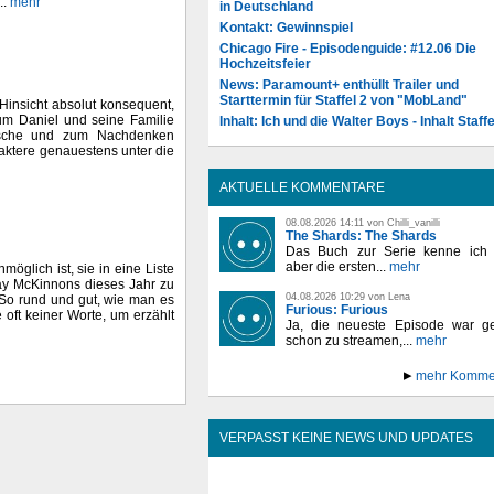
..
mehr
in Deutschland
Kontakt: Gewinnspiel
Chicago Fire - Episodenguide: #12.06 Die
Hochzeitsfeier
News: Paramount+ enthüllt Trailer und
Starttermin für Staffel 2 von "MobLand"
Hinsicht absolut konsequent,
d um Daniel und seine Familie
Inhalt: Ich und die Walter Boys - Inhalt Staffe
tische und zum Nachdenken
aktere genauestens unter die
AKTUELLE KOMMENTARE
08.08.2026 14:11 von Chilli_vanilli
The Shards: The Shards
Das Buch zur Serie kenne ich n
aber die ersten...
mehr
öglich ist, sie in eine Liste
Ray McKinnons dieses Jahr zu
04.08.2026 10:29 von Lena
. So rund und gut, wie man es
Furious: Furious
oft keiner Worte, um erzählt
Ja, die neueste Episode war ge
schon zu streamen,...
mehr
mehr Komme
VERPASST KEINE NEWS UND UPDATES