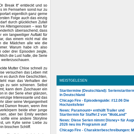
Or Break It" entdeckt und so
as im Fernsehen sonst nur zu
portart eigentlich ganz gerne
 ersten Folge auch das einzig
arf durch glücklichen Zufall
ihre Altersgenossen – was für
onderlich überraschend, dass
ein langweiliger Auftakt für
r, das einem nicht mal die
en die Mädchen alle wie die
immer. Warum habe ich also
 oder drei Episoden zeigte,
lich die Lust hatte, die Serie
e weiterzuschauen.
ckte Mutter Chloe schnell zu
eise versuchen das Leben mit
n es durch ihre Geschichten,
MEISTGELESEN
steht man das Verhalten der
ngs zu sein schienen. Selbst
immt, kann dem Zuschauer ein
Starttermine (Deutschland): Serienstartter
n in der Serie eher glänzen,
in Deutschland
r einzige Interessante und das
Chicago Fire - Episodenguide: #12.06 Die
ehr über seine Vergangenheit
Hochzeitsfeier
 und Damon freuen, wenn ihre
erkörpern beide eher junge
News: Paramount+ enthüllt Trailer und
ssen, aber bei Emily werden
Starttermin für Staffel 2 von "MobLand"
sollte eine andere Storyline
News: Diese Serien nimmt Disney+ für Aug
st, um Kylie seine Liebe zu
2026 neu ins Programm auf
n bisschen Schliff.
Chicago Fire - Charakterbeschreibungen: 