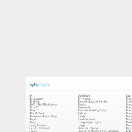
myFanbase
24
Dollhouse
Lost
24: Legacy
Dr. House
Mad
30 Rock
Eine himmlische Familie
Mani
4400 - Die Rückkehrer
Eureka
Marv
Akte X
Everwood
Marv
Alias
Fear the Walking Dead
Marv
Ally McBeal
Felicity
Marv
American Horror Story
Firefly
Marv
Angel
FlashForward
Mode
Arrow
Friday Night Lights
Nash
Being Human
Fringe
New 
Better Call Saul
Game of Thrones
Nip/
Bones
Georgie & Mandy's First Marriage
O.C.