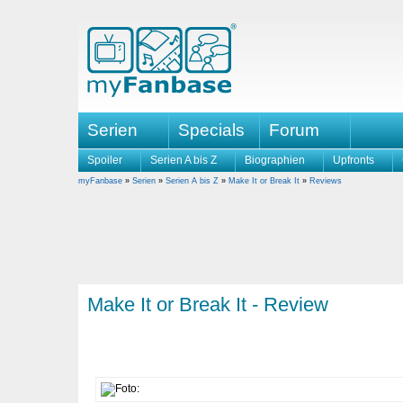
Serien
Specials
Forum
Spoiler
Serien A bis Z
Biographien
Upfronts
myFanbase
»
Serien
»
Serien A bis Z
»
Make It or Break It
»
Reviews
Make It or Break It - Review