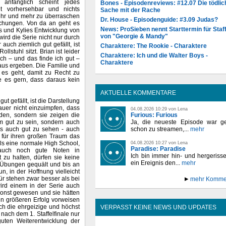
nfänglich scheint jedes
Bones - Episodenreviews: #12.07 Die tödlic
ut vorhersehbar und nichts
Sache mit der Rache
mehr und mehr zu überraschen
Dr. House - Episodenguide: #3.09 Judas?
schungen. Von da an geht es
News: ProSieben nennt Starttermin für Staff
s und Kylies Entwicklung von
von "Georgie & Mandy"
wird die Serie nicht nur durch
uch ziemlich gut gefällt, ist
Charaktere: The Rookie - Charaktere
llstuhl sitzt. Brian ist leider
Charaktere: Ich und die Walter Boys -
ch – und das finde ich gut –
Charaktere
aus ergeben. Die Familie und
 es geht, damit zu Recht zu
he es gern, dass daraus kein
AKTUELLE KOMMENTARE
t gefällt, ist die Darstellung
auer nicht einzuimpfen, dass
04.08.2026 10:29 von Lena
Furious: Furious
en, sondern sie zeigen die
Ja, die neueste Episode war ge
um gut zu sein, sondern auch
schon zu streamen,...
mehr
e es auch gut zu sehen - auch
für ihren großen Traum das
s eine normale High School,
04.08.2026 10:27 von Lena
Paradise: Paradise
 auch noch gute Noten in
Ich bin immer hin- und hergeriss
 zu halten, dürfen sie keine
ein Ereignis den...
mehr
n Übungen gequält und bis an
un, in der Hoffnung vielleicht
r stehen zwar besser als bei
mehr Komme
ird einem in der Serie auch
sonst gewesen und sie hätten
en größeren Erfolg vorweisen
ch die ehrgeizige und höchst
VERPASST KEINE NEWS UND UPDATES
 nach dem 1. Staffelfinale nur
guten Weiterentwicklung der