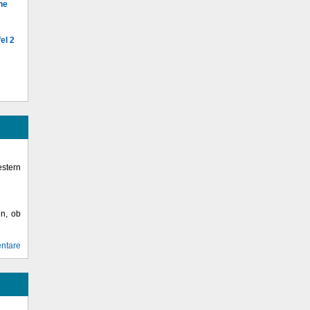
he
el 2
stern
en, ob
ntare