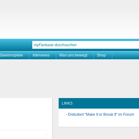
Gewinnspiele
Interviews
Was uns bewegt
Shop
LINKS
Diskutiert "Make It or Break It" im Forum