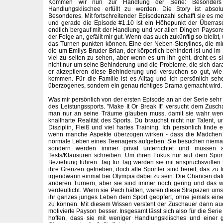
Kommen wir nun zur Handlung der Serie: Besonders a
Handlungsklischee erfüllt zu werden. Die Story ist absol
Besonderes. Mit fortschreitender Episodenzahl schafft sie es 
und gerade die Episode #1.10 ist ein Höhepunkt der Überra
endlich bergauf mit der Handlung und vor allen Dingen Payson
der Folge an, gefällt mir gut. Wenn das auch zukünftig so bleibt, 
das Turnen punkten können. Eine der Neben-Storylines, die mir a
die um Emilys Bruder Brian, der körperlich behindert ist und im Ro
viel zu selten zu sehen, aber wenn es um ihn geht, dreht es si
nicht nur um seine Behinderung und die Probleme, die sich dar
er akzeptieren diese Behinderung und versuchen so gut, wie
kommen. Für die Familie ist es Alltag und ich persönlich se
überzogenes, sondern ein genau richtiges Drama gemacht wird.
Was mir persönlich von der ersten Episode an an der Serie sehr gu
des Leistungssports. "Make It Or Break It" versucht dem Zusch
man nur an seine Träume glauben muss, damit sie wahr werd
knallharte Realität des Sports. Du brauchst nicht nur Talent, 
Disziplin, Fleiß und viel hartes Training. Ich persönlich find
wenn manche Aspekte überzogen wirken - dass die Mädchen 
normale Leben eines Teenagers aufgeben: Sie besuchen niemal
sondern werden immer privat unterrichtet und müssen
Tests/Klausuren schreiben. Um ihren Fokus nur auf dem Sport
Beziehung führen. Tag für Tag werden sie mit anspruchsvolle
ihre Grenzen getrieben, doch alle Sportler sind bereit, das zu t
irgendwann einmal bei Olympia dabei zu sein. Die Chancen dafü
anderen Turnern, aber sie sind immer noch gering und das w
verdeutlicht. Wenn sie Pech hätten, wären diese Strapazen um
ihr ganzes junges Leben dem Sport geopfert, ohne jemals ein
zu können. Mit diesem Wissen versteht der Zuschauer dann au
motivierte Payson besser. Insgesamt lässt sich also für die Serie
hoffen, dass sie mit weniger Handlungsklisches und einer 