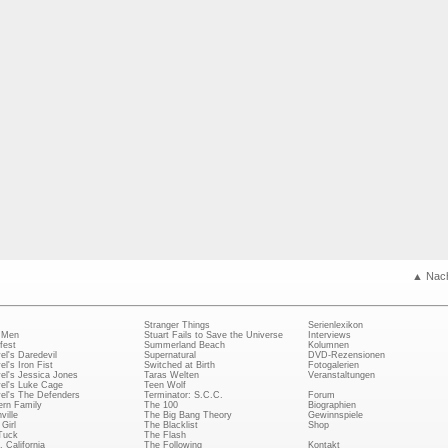
▲ Nac
Stranger Things
Serienlexikon
 Men
Stuart Fails to Save the Universe
Interviews
fest
Summerland Beach
Kolumnen
el's Daredevil
Supernatural
DVD-Rezensionen
el's Iron Fist
Switched at Birth
Fotogalerien
el's Jessica Jones
Taras Welten
Veranstaltungen
el's Luke Cage
Teen Wolf
el's The Defenders
Terminator: S.C.C.
Forum
rn Family
The 100
Biographien
ville
The Big Bang Theory
Gewinnspiele
Girl
The Blacklist
Shop
Tuck
The Flash
, California
The Following
Kontakt