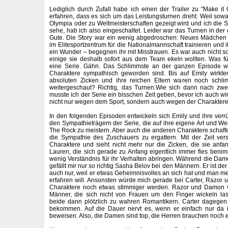
Lediglich durch Zufall habe ich einen der Trailer zu "Make it 
erfahren, dass es sich um das Leistungsturnen dreht. Weil sow
Olympia oder zu Weltmeisterschaften gezeigt wird und ich die S
sehe, hab ich also eingeschaltet. Leider war das Turnen in der
Gute. Die Story war ein wenig abgedroschen: Neues Mädchen d
im Elitesportzentrum für die Nationalmannschaft trainieren und 
ein Wunder – begegnen ihr mit Misstrauen. Es war auch nicht s
einige sie deshalb sofort aus dem Team ekeln wollten. Was für 
eine Serie. Gähn. Das Schlimmste an der ganzen Episode wa
Charaktere sympathisch geworden sind. Bis auf Emily wirkt
absoluten Zicken und ihre reichen Eltern waren noch schl
weitergeschaut? Richtig, das Turnen.Wie sich dann nach zwei
musste ich der Serie ein bisschen Zeit geben, bevor ich auch wirk
nicht nur wegen dem Sport, sondern auch wegen der Charakter
In den folgenden Episoden entwickeln sich Emily und ihre verrü
den Sympathieträgern der Serie, die auf ihre eigene Art und W
The Rock zu meistern. Aber auch die anderen Charaktere schaffe
die Sympathie des Zuschauers zu ergattern. Mit der Zeit ver
Charaktere und sieht nicht mehr nur die Zicken, die sie anfa
Lauren, die sich gerade zu Anfang eigentlich immer fies ben
wenig Verständnis für ihr Verhalten abringen. Während die Dame
gefällt mir nur so richtig Sasha Belov bei den Männern. Er ist de
auch nur, weil er etwas Geheimnisvolles an sich hat und man m
erfahren will. Ansonsten würde mich gerade bei Carter, Razor
Charaktere noch etwas stimmiger werden. Razor und Damon v
Männer, die sich nicht von Frauen um den Finger wickeln la
beide dann plötzlich zu wahren Romantikern. Carter dagegen 
bekommen. Auf die Dauer nervt es, wenn er einfach nur da i
beweisen. Also, die Damen sind top, die Herren brauchen noch ei