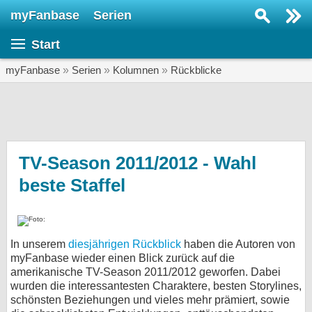
myFanbase
Serien
Serie suchen...
Start
Home
SERIEN
myFanbase
»
Serien
»
Kolumnen
»
Rückblicke
Serien
Kolumnen
Interviews
TV-Season 2011/2012 - Wahl
beste Staffel
Veranstaltungen
KULTUR
Specials
In unserem
diesjährigen Rückblick
haben die Autoren von
SERVICE
myFanbase wieder einen Blick zurück auf die
Gewinnspiele
amerikanische TV-Season 2011/2012 geworfen. Dabei
wurden die interessantesten Charaktere, besten Storylines,
schönsten Beziehungen und vieles mehr prämiert, sowie
Forum