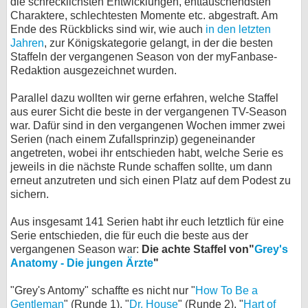
die schrecklichsten Entwicklungen, enttäuschendsten
Charaktere, schlechtesten Momente etc. abgestraft. Am
bei X
Ende des Rückblicks sind wir, wie auch
in den letzten
Jahren
, zur Königskategorie gelangt, in der die besten
bei Facebook
Staffeln der vergangenen Season von der myFanbase-
Redaktion ausgezeichnet wurden.
Kontakt
Parallel dazu wollten wir gerne erfahren, welche Staffel
aus eurer Sicht die beste in der vergangenen TV-Season
Nutzungsbedingungen
war. Dafür sind in den vergangenen Wochen immer zwei
Serien (nach einem Zufallsprinzip) gegeneinander
Datenschutz
angetreten, wobei ihr entschieden habt, welche Serie es
jeweils in die nächste Runde schaffen sollte, um dann
erneut anzutreten und sich einen Platz auf dem Podest zu
Cookie-Einstellungen
sichern.
Impressum
Aus insgesamt 141 Serien habt ihr euch letztlich für eine
Serie entschieden, die für euch die beste aus der
Desktop-Ansicht
vergangenen Season war:
Die achte Staffel von"
Grey's
myFanbase
Anatomy - Die jungen Ärzte
"
"Grey's Antomy" schaffte es nicht nur "
How To Be a
Gentleman
" (Runde 1), "
Dr. House
" (Runde 2), "
Hart of