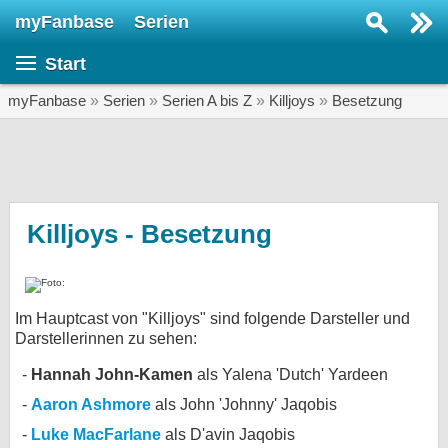
myFanbase
Serien
Serie suchen...
Start
Home
SERIEN
myFanbase
»
Serien
»
Serien A bis Z
»
Killjoys
»
Besetzung
Serien
Kolumnen
Interviews
Killjoys - Besetzung
Veranstaltungen
KULTUR
Im Hauptcast von "Killjoys" sind folgende Darsteller und
Specials
Darstellerinnen zu sehen:
SERVICE
Hannah John-Kamen
als Yalena 'Dutch' Yardeen
Gewinnspiele
Aaron Ashmore
als John 'Johnny' Jaqobis
Forum
Luke MacFarlane
als D'avin Jaqobis