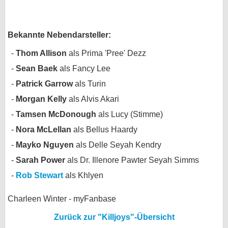
bei X
Bekannte Nebendarsteller:
bei Facebook
Thom Allison
als Prima 'Pree' Dezz
Sean Baek
als Fancy Lee
Kontakt
Patrick Garrow
als Turin
Nutzungsbedingungen
Morgan Kelly
als Alvis Akari
Datenschutz
Tamsen McDonough
als Lucy (Stimme)
Nora McLellan
als Bellus Haardy
Cookie-Einstellungen
Mayko Nguyen
als Delle Seyah Kendry
Impressum
Sarah Power
als Dr. Illenore Pawter Seyah Simms
Desktop-Ansicht
Rob Stewart
als Khlyen
myFanbase
Charleen Winter - myFanbase
Zurück zur "Killjoys"-Übersicht