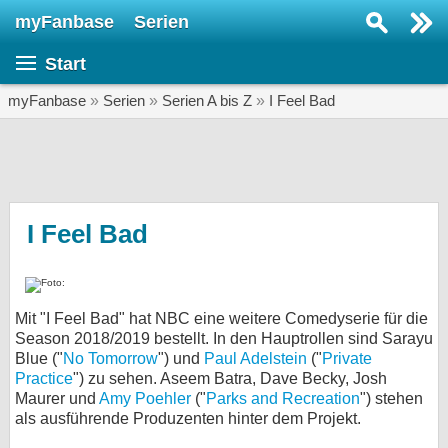
myFanbase
Serien
Serie suchen...
Start
Home
SERIEN
myFanbase
»
Serien
»
Serien A bis Z
»
I Feel Bad
Serien
Kolumnen
Interviews
I Feel Bad
Veranstaltungen
KULTUR
Mit "I Feel Bad" hat NBC eine weitere Comedyserie für die
Specials
Season 2018/2019 bestellt. In den Hauptrollen sind Sarayu
Blue ("
No Tomorrow
") und
SERVICE
Paul Adelstein
("
Private
Practice
") zu sehen. Aseem Batra, Dave Becky, Josh
Gewinnspiele
Maurer und
Amy Poehler
("
Parks and Recreation
") stehen
als ausführende Produzenten hinter dem Projekt.
Forum