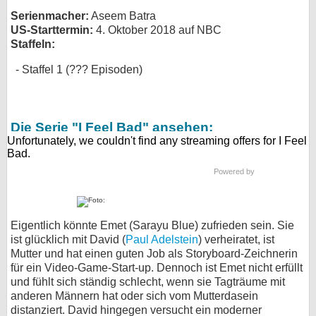
Serienmacher:
Aseem Batra
bei X
US-Starttermin:
4. Oktober 2018 auf NBC
Staffeln:
bei Facebook
Staffel 1 (??? Episoden)
Kontakt
Die Serie "I Feel Bad" ansehen:
Nutzungsbedingungen
Datenschutz
Powered by
Cookie-Einstellungen
Impressum
Eigentlich könnte Emet (Sarayu Blue) zufrieden sein. Sie
ist glücklich mit David (
Paul Adelstein
) verheiratet, ist
Desktop-Ansicht
Mutter und hat einen guten Job als Storyboard-Zeichnerin
myFanbase
für ein Video-Game-Start-up. Dennoch ist Emet nicht erfüllt
und fühlt sich ständig schlecht, wenn sie Tagträume mit
anderen Männern hat oder sich vom Mutterdasein
distanziert. David hingegen versucht ein moderner