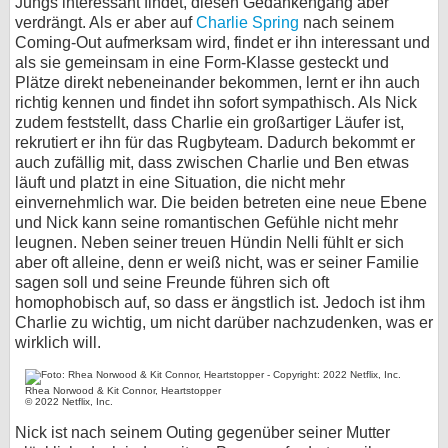
Jungs interessant findet, diesen Gedankengang aber
verdrängt. Als er aber auf
Charlie Spring
nach seinem
bei X
Coming-Out aufmerksam wird, findet er ihn interessant und
als sie gemeinsam in eine Form-Klasse gesteckt und
bei Facebook
Plätze direkt nebeneinander bekommen, lernt er ihn auch
richtig kennen und findet ihn sofort sympathisch. Als Nick
zudem feststellt, dass Charlie ein großartiger Läufer ist,
Kontakt
rekrutiert er ihn für das Rugbyteam. Dadurch bekommt er
auch zufällig mit, dass zwischen Charlie und Ben etwas
Nutzungsbedingungen
läuft und platzt in eine Situation, die nicht mehr
einvernehmlich war. Die beiden betreten eine neue Ebene
Datenschutz
und Nick kann seine romantischen Gefühle nicht mehr
leugnen. Neben seiner treuen Hündin Nelli fühlt er sich
aber oft alleine, denn er weiß nicht, was er seiner Familie
Cookie-Einstellungen
sagen soll und seine Freunde führen sich oft
homophobisch auf, so dass er ängstlich ist. Jedoch ist ihm
Impressum
Charlie zu wichtig, um nicht darüber nachzudenken, was er
wirklich will.
Desktop-Ansicht
myFanbase
Rhea Norwood & Kit Connor, Heartstopper
© 2022 Netflix, Inc.
Nick ist nach seinem Outing gegenüber seiner Mutter