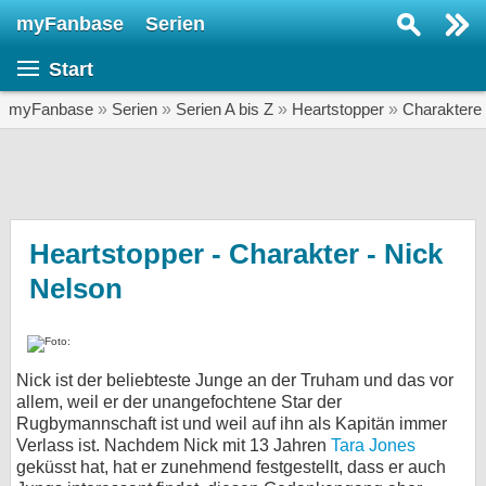
myFanbase
Serien
Serie suchen...
Start
Home
SERIEN
myFanbase
»
Serien
»
Serien A bis Z
»
Heartstopper
»
Charaktere
Serien
Kolumnen
Interviews
Heartstopper - Charakter - Nick
Nelson
Veranstaltungen
KULTUR
Specials
Nick ist der beliebteste Junge an der Truham und das vor
SERVICE
allem, weil er der unangefochtene Star der
Gewinnspiele
Rugbymannschaft ist und weil auf ihn als Kapitän immer
Verlass ist. Nachdem Nick mit 13 Jahren
Tara Jones
geküsst hat, hat er zunehmend festgestellt, dass er auch
Forum