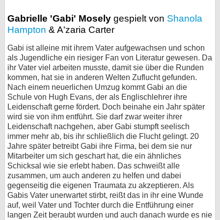
bei X
Gabrielle 'Gabi' Mosely
gespielt von
Shanola
Hampton
& A'zaria Carter
bei Facebook
Gabi ist alleine mit ihrem Vater aufgewachsen und schon
als Jugendliche ein riesiger Fan von Literatur gewesen. Da
Kontakt
ihr Vater viel arbeiten musste, damit sie über die Runden
kommen, hat sie in anderen Welten Zuflucht gefunden.
Nach einem neuerlichen Umzug kommt Gabi an die
Nutzungsbedingungen
Schule von Hugh Evans, der als Englischlehrer ihre
Leidenschaft gerne fördert. Doch beinahe ein Jahr später
Datenschutz
wird sie von ihm entführt. Sie darf zwar weiter ihrer
Leidenschaft nachgehen, aber Gabi stumpft seelisch
Cookie-Einstellungen
immer mehr ab, bis ihr schließlich die Flucht gelingt. 20
Jahre später betreibt Gabi ihre Firma, bei dem sie nur
Impressum
Mitarbeiter um sich geschart hat, die ein ähnliches
Schicksal wie sie erlebt haben. Das schweißt alle
Desktop-Ansicht
zusammen, um auch anderen zu helfen und dabei
myFanbase
gegenseitig die eigenen Traumata zu akzeptieren. Als
Gabis Vater unerwartet stirbt, reißt das in ihr eine Wunde
auf, weil Vater und Tochter durch die Entführung einer
langen Zeit beraubt wurden und auch danach wurde es nie