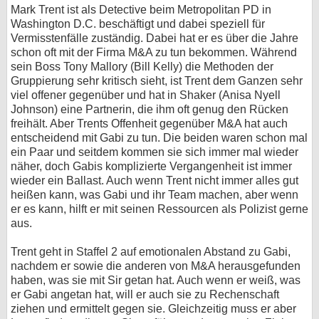
Mark Trent ist als Detective beim Metropolitan PD in
Washington D.C. beschäftigt und dabei speziell für
Vermisstenfälle zuständig. Dabei hat er es über die Jahre
schon oft mit der Firma M&A zu tun bekommen. Während
sein Boss Tony Mallory (Bill Kelly) die Methoden der
Gruppierung sehr kritisch sieht, ist Trent dem Ganzen sehr
viel offener gegenüber und hat in Shaker (Anisa Nyell
Johnson) eine Partnerin, die ihm oft genug den Rücken
freihält. Aber Trents Offenheit gegenüber M&A hat auch
entscheidend mit Gabi zu tun. Die beiden waren schon mal
ein Paar und seitdem kommen sie sich immer mal wieder
näher, doch Gabis komplizierte Vergangenheit ist immer
wieder ein Ballast. Auch wenn Trent nicht immer alles gut
heißen kann, was Gabi und ihr Team machen, aber wenn
er es kann, hilft er mit seinen Ressourcen als Polizist gerne
aus.
Trent geht in Staffel 2 auf emotionalen Abstand zu Gabi,
nachdem er sowie die anderen von M&A herausgefunden
haben, was sie mit Sir getan hat. Auch wenn er weiß, was
er Gabi angetan hat, will er auch sie zu Rechenschaft
ziehen und ermittelt gegen sie. Gleichzeitig muss er aber