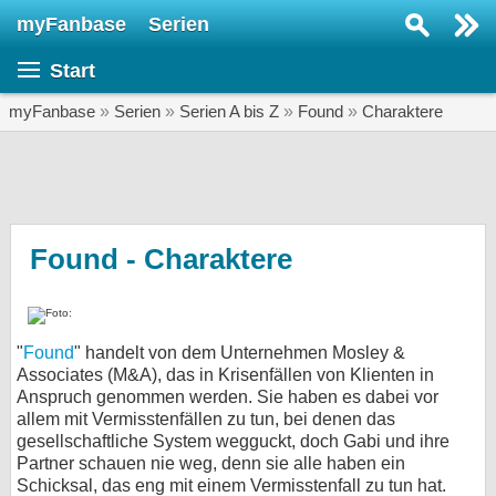
myFanbase
Serien
Serie suchen...
Start
Home
SERIEN
myFanbase
»
Serien
»
Serien A bis Z
»
Found
»
Charaktere
Serien
Kolumnen
Interviews
Found - Charaktere
Veranstaltungen
KULTUR
"
Found
" handelt von dem Unternehmen Mosley &
Specials
Associates (M&A), das in Krisenfällen von Klienten in
Anspruch genommen werden. Sie haben es dabei vor
SERVICE
allem mit Vermisstenfällen zu tun, bei denen das
Gewinnspiele
gesellschaftliche System wegguckt, doch Gabi und ihre
Partner schauen nie weg, denn sie alle haben ein
Forum
Schicksal, das eng mit einem Vermisstenfall zu tun hat.