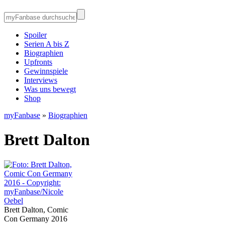
Spoiler
Serien A bis Z
Biographien
Upfronts
Gewinnspiele
Interviews
Was uns bewegt
Shop
myFanbase
»
Biographien
Brett Dalton
Brett Dalton, Comic
Con Germany 2016