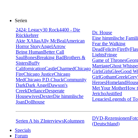
Serien
24
24: Legacy
30 Rock
4400 - Die
Dr. House
Rückkehrer
Eine himmlische Famil
Akte X
Alias
Ally McBeal
American
Fear the Walking
Horror Story
Angel
Arrow
Dead
Felicity
Firefly
Fla
Being Human
Better Call
Lights
Fringe
Saul
Bones
Breaking Bad
Brothers &
Game of Thrones
Georg
Sisters
Buffy
Marriage
Ghost Whispe
Californication
Castle
Charmed
Chicago
Girls
Girls
Glee
Good Wi
Fire
Chicago Justice
Chicago
Girl
Gotham
Greek
Grey
Med
Chicago P.D.
Chuck
Community
Heroes
Homeland
House
Dark
Dark Angel
Dawson's
Met Your Mother
How t
Creek
Defiance
Desperate
Jericho
Justified
Housewives
Dexter
Die himmlische
Legacies
Legends of T
Joan
Dollhouse
DVD-Rezensionen
Foto
Serien A bis Z
Interviews
Kolumnen
(Deutschland)
Specials
Forum