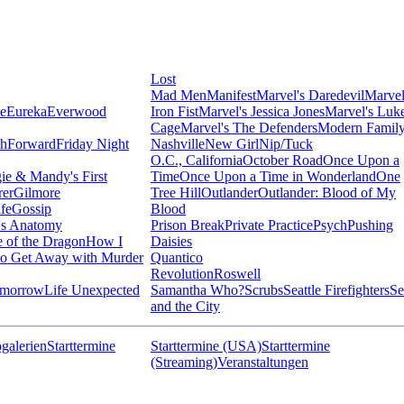
Lost
Mad Men
Manifest
Marvel's Daredevil
Marvel
ie
Eureka
Everwood
Iron Fist
Marvel's Jessica Jones
Marvel's Luk
Cage
Marvel's The Defenders
Modern Famil
shForward
Friday Night
Nashville
New Girl
Nip/Tuck
O.C., California
October Road
Once Upon a
ie & Mandy's First
Time
Once Upon a Time in Wonderland
One
rer
Gilmore
Tree Hill
Outlander
Outlander: Blood of My
fe
Gossip
Blood
's Anatomy
Prison Break
Private Practice
Psych
Pushing
 of the Dragon
How I
Daisies
o Get Away with Murder
Quantico
Revolution
Roswell
omorrow
Life Unexpected
Samantha Who?
Scrubs
Seattle Firefighters
Se
and the City
galerien
Starttermine
Starttermine (USA)
Starttermine
(Streaming)
Veranstaltungen