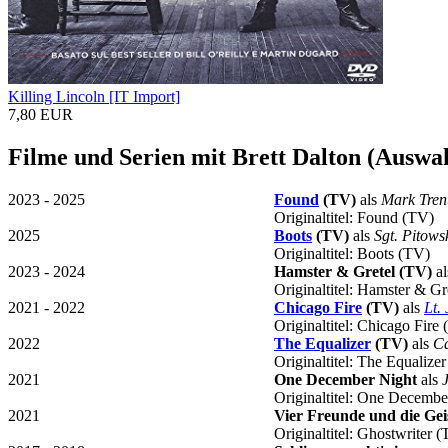
Killing Lincoln [IT Import]
7,80 EUR
Filme und Serien mit Brett Dalton (Auswa
2023 - 2025
Found
(TV)
als
Mark Tren
Originaltitel: Found (TV)
2025
Boots
(TV)
als
Sgt. Pitows
Originaltitel: Boots (TV)
2023 - 2024
Hamster & Gretel (TV)
a
Originaltitel: Hamster & Gr
2021 - 2022
Chicago Fire
(TV)
als
Lt.
Originaltitel: Chicago Fire
2022
The Equalizer
(TV)
als
Ca
Originaltitel: The Equalize
2021
One December Night
als
Originaltitel: One Decembe
2021
Vier Freunde und die Ge
Originaltitel: Ghostwriter 