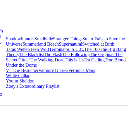
's
e
Shadowhunters
Smallville
Stranger Things
Stuart Fails to Save the
y
Universe
Summerland Beach
Supernatural
Switched at Birth
Taras Welten
Teen Wolf
Terminator: S.C.C.
The 100
The Big Bang
Theory
The Blacklist
The Flash
The Following
The Originals
The
Secret Circle
The Walking Dead
This Is Us
Tru Calling
True Blood
Under the Dome
V - Die Besucher
Vampire Diaries
Veronica Mars
White Collar
Young Sheldon
Zoey's Extraordinary Playlist
x