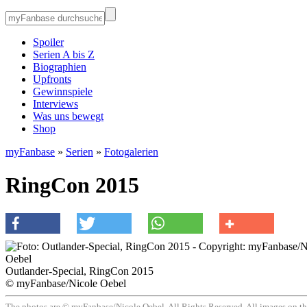
Spoiler
Serien A bis Z
Biographien
Upfronts
Gewinnspiele
Interviews
Was uns bewegt
Shop
myFanbase
»
Serien
»
Fotogalerien
RingCon 2015
Outlander-Special, RingCon 2015
© myFanbase/Nicole Oebel
The photos are © myFanbase/Nicole Oebel. All Rights Reserved. All images on this