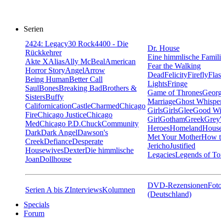
Serien
24
24: Legacy
30 Rock
4400 - Die
Dr. House
Rückkehrer
Eine himmlische Famil
Akte X
Alias
Ally McBeal
American
Fear the Walking
Horror Story
Angel
Arrow
Dead
Felicity
Firefly
Fla
Being Human
Better Call
Lights
Fringe
Saul
Bones
Breaking Bad
Brothers &
Game of Thrones
Georg
Sisters
Buffy
Marriage
Ghost Whispe
Californication
Castle
Charmed
Chicago
Girls
Girls
Glee
Good Wi
Fire
Chicago Justice
Chicago
Girl
Gotham
Greek
Grey
Med
Chicago P.D.
Chuck
Community
Heroes
Homeland
House
Dark
Dark Angel
Dawson's
Met Your Mother
How t
Creek
Defiance
Desperate
Jericho
Justified
Housewives
Dexter
Die himmlische
Legacies
Legends of T
Joan
Dollhouse
DVD-Rezensionen
Foto
Serien A bis Z
Interviews
Kolumnen
(Deutschland)
Specials
Forum