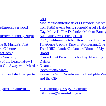
Lost
Mad Men
Manifest
Marvel's Daredevil
Marvel
ie
Eureka
Everwood
Iron Fist
Marvel's Jessica Jones
Marvel's Luk
Cage
Marvel's The Defenders
Modern Famil
shForward
Friday Night
Nashville
New Girl
Nip/Tuck
O.C., California
October Road
Once Upon a
ie & Mandy's First
Time
Once Upon a Time in Wonderland
One
rer
Gilmore
Tree Hill
Outlander
Outlander: Blood of My
fe
Gossip
Blood
's Anatomy
Prison Break
Private Practice
Psych
Pushing
 of the Dragon
How I
Daisies
o Get Away with Murder
Quantico
Revolution
Roswell
omorrow
Life Unexpected
Samantha Who?
Scrubs
Seattle Firefighters
Se
and the City
galerien
Starttermine
Starttermine (USA)
Starttermine
(Streaming)
Veranstaltungen