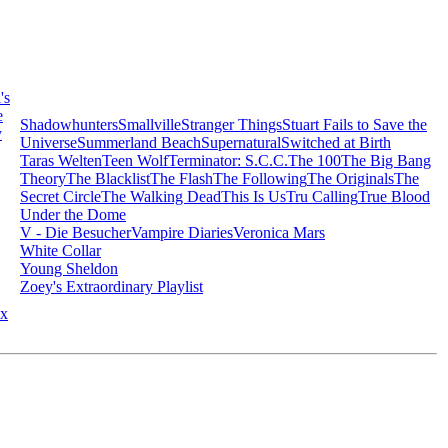
's
e
Shadowhunters
Smallville
Stranger Things
Stuart Fails to Save the
y
Universe
Summerland Beach
Supernatural
Switched at Birth
Taras Welten
Teen Wolf
Terminator: S.C.C.
The 100
The Big Bang
Theory
The Blacklist
The Flash
The Following
The Originals
The
Secret Circle
The Walking Dead
This Is Us
Tru Calling
True Blood
Under the Dome
V - Die Besucher
Vampire Diaries
Veronica Mars
White Collar
Young Sheldon
Zoey's Extraordinary Playlist
x