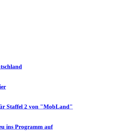
utschland
ier
für Staffel 2 von "MobLand"
neu ins Programm auf