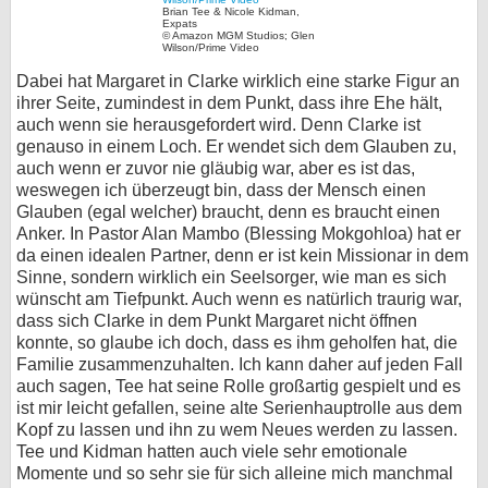
Brian Tee & Nicole Kidman,
Expats
© Amazon MGM Studios; Glen
Wilson/Prime Video
Dabei hat Margaret in Clarke wirklich eine starke Figur an
ihrer Seite, zumindest in dem Punkt, dass ihre Ehe hält,
auch wenn sie herausgefordert wird. Denn Clarke ist
genauso in einem Loch. Er wendet sich dem Glauben zu,
auch wenn er zuvor nie gläubig war, aber es ist das,
weswegen ich überzeugt bin, dass der Mensch einen
Glauben (egal welcher) braucht, denn es braucht einen
Anker. In Pastor Alan Mambo (Blessing Mokgohloa) hat er
da einen idealen Partner, denn er ist kein Missionar in dem
Sinne, sondern wirklich ein Seelsorger, wie man es sich
wünscht am Tiefpunkt. Auch wenn es natürlich traurig war,
dass sich Clarke in dem Punkt Margaret nicht öffnen
konnte, so glaube ich doch, dass es ihm geholfen hat, die
Familie zusammenzuhalten. Ich kann daher auf jeden Fall
auch sagen, Tee hat seine Rolle großartig gespielt und es
ist mir leicht gefallen, seine alte Serienhauptrolle aus dem
Kopf zu lassen und ihn zu wem Neues werden zu lassen.
Tee und Kidman hatten auch viele sehr emotionale
Momente und so sehr sie für sich alleine mich manchmal