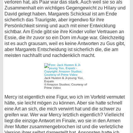
verloren hat, als Paar war das stark. Auch weil sie so als
Zusammenhalt ein wichtiges Gegengewicht zu Hilary und
David gelegt haben. Margarets Schicksal ist am Ende
sicherlich das Traurigste, aber irgendwo für ihre
Persönlichkeit sinnig und auch mit einer Entwicklung
sichtbar. Am Ende gibt sie ihre Kinder voller Vertrauen an
Essie, die ihr zuvor so ein Dorn im Auge war. Gleichzeitig
ist es auch grausam, weil es keine Antworten zu Gus gibt,
aber Margarets Entscheidung ist sicherlich die, die am
meisten nachhallt und nachdenklich macht.
Jack Huston & Ji-young Yoo,
Expats
© Amazon Studios; Courtesy of
Prime Video
Mercy ist eigentlich eine Figur, wo ich im Vorfeld vermutet
hätte, sie leicht mögen zu können. Aber sie hatte schnell
eine Art an sich, die mich verwirrt hat und die schwer zu
greifen war. Wer war Mercy letztlich eigentlich? Vielleicht
liegt die einzige Antwort im Finale, wo sie in den Armen
ihrer Mutter zusammengebrochen ist und die verletzliche
Version ihrer selbst dargestellt hat. Ansonsten hatte ich