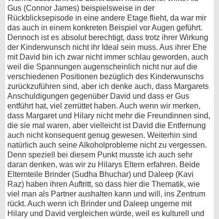
Gus (Connor James) beispielsweise in der
Rückblicksepisode in eine andere Etage flieht, da war mir
das auch in einem konkreten Beispiel vor Augen geführt.
Dennoch ist es absolut berechtigt, dass trotz ihrer Wirkung
der Kinderwunsch nicht ihr Ideal sein muss. Aus ihrer Ehe
mit David bin ich zwar nicht immer schlau geworden, auch
weil die Spannungen augenscheinlich nicht nur auf die
verschiedenen Positionen bezüglich des Kinderwunschs
zurückzuführen sind, aber ich denke auch, dass Margarets
Anschuldigungen gegenüber David und dass er Gus
entführt hat, viel zerrüttet haben. Auch wenn wir merken,
dass Margaret und Hilary nicht mehr die Freundinnen sind,
die sie mal waren, aber vielleicht ist David die Entfernung
auch nicht konsequent genug gewesen. Weiterhin sind
natürlich auch seine Alkoholprobleme nicht zu vergessen.
Denn speziell bei diesem Punkt musste ich auch sehr
daran denken, was wir zu Hilarys Eltern erfahren. Beide
Elternteile Brinder (Sudha Bhuchar) und Daleep (Kavi
Raz) haben ihren Auftritt, so dass hier die Thematik, wie
viel man als Partner aushalten kann und will, ins Zentrum
rückt. Auch wenn ich Brinder und Daleep ungerne mit
Hilary und David vergleichen würde, weil es kulturell und