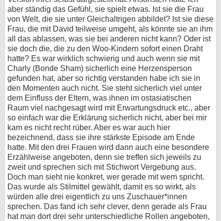
aber ständig das Gefühl, sie spielt etwas. Ist sie die Frau
von Welt, die sie unter Gleichaltrigen abbildet? Ist sie diese
Frau, die mit David teilweise umgeht, als könnte sie an ihm
all das ablassen, was sie bei anderen nicht kann? Oder ist
sie doch die, die zu den Woo-Kindern sofort einen Draht
hatte? Es war wirklich schwierig und auch wenn sie mit
Charly (Bonde Sham) sicherlich eine Herzensperson
gefunden hat, aber so richtig verstanden habe ich sie in
den Momenten auch nicht. Sie steht sicherlich viel unter
dem Einfluss der Eltern, was ihnen im ostasiatischen
Raum viel nachgesagt wird mit Erwartungsdruck etc., aber
so einfach war die Erklärung sicherlich nicht, aber bei mir
kam es nicht recht rüber. Aber es war auch hier
bezeichnend, dass sie ihre stärkste Episode am Ende
hatte. Mit den drei Frauen wird dann auch eine besondere
Erzählweise angeboten, denn sie treffen sich jeweils zu
zweit und sprechen sich mit Stichwort Vergebung aus.
Doch man sieht nie konkret, wer gerade mit wem spricht.
Das wurde als Stilmittel gewählt, damit es so wirkt, als
würden alle drei eigentlich zu uns Zuschauer*innen
sprechen. Das fand ich sehr clever, denn gerade als Frau
hat man dort drei sehr unterschiedliche Rollen angeboten,