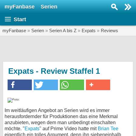
myFanbase
Serien
Serie suchen...
Start
Home
SERIEN
myFanbase
»
Serien
»
Serien A bis Z
»
Expats
»
Reviews
Serien
Kolumnen
Interviews
Expats - Review Staffel 1
Veranstaltungen
KULTUR
Specials
SERVICE
Im weitläufigen Angebot an Serien wird es immer
herausfordernder für Produktionen das eine Merkmal
Gewinnspiele
anzubieten, wegen dem man unbedingt einschalten
möchte. "
Expats
" auf Prime Video hatte mit
Brian Tee
Forum
eigentlich ein tolles Argument, denn ihn siebeneinhalb