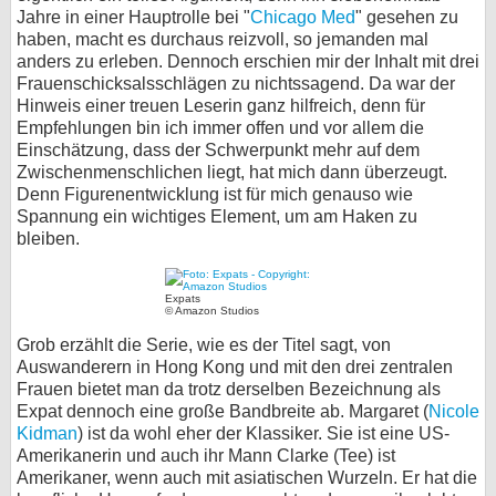
Jahre in einer Hauptrolle bei "
Chicago Med
" gesehen zu
bei X
haben, macht es durchaus reizvoll, so jemanden mal
anders zu erleben. Dennoch erschien mir der Inhalt mit drei
bei Facebook
Frauenschicksalsschlägen zu nichtssagend. Da war der
Hinweis einer treuen Leserin ganz hilfreich, denn für
Empfehlungen bin ich immer offen und vor allem die
Einschätzung, dass der Schwerpunkt mehr auf dem
Kontakt
Zwischenmenschlichen liegt, hat mich dann überzeugt.
Denn Figurenentwicklung ist für mich genauso wie
Nutzungsbedingungen
Spannung ein wichtiges Element, um am Haken zu
bleiben.
Datenschutz
Cookie-Einstellungen
Expats
© Amazon Studios
Impressum
Grob erzählt die Serie, wie es der Titel sagt, von
Auswanderern in Hong Kong und mit den drei zentralen
Desktop-Ansicht
Frauen bietet man da trotz derselben Bezeichnung als
myFanbase
Expat dennoch eine große Bandbreite ab. Margaret (
Nicole
Kidman
) ist da wohl eher der Klassiker. Sie ist eine US-
Amerikanerin und auch ihr Mann Clarke (Tee) ist
Amerikaner, wenn auch mit asiatischen Wurzeln. Er hat die