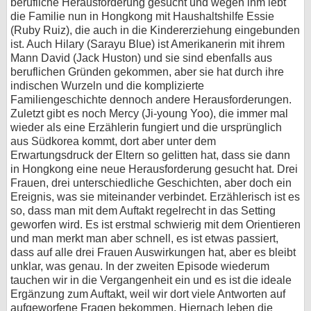
berufliche Herausforderung gesucht und wegen ihm lebt
die Familie nun in Hongkong mit Haushaltshilfe Essie
(Ruby Ruiz), die auch in die Kindererziehung eingebunden
ist. Auch Hilary (Sarayu Blue) ist Amerikanerin mit ihrem
Mann David (Jack Huston) und sie sind ebenfalls aus
beruflichen Gründen gekommen, aber sie hat durch ihre
indischen Wurzeln und die komplizierte
Familiengeschichte dennoch andere Herausforderungen.
Zuletzt gibt es noch Mercy (Ji-young Yoo), die immer mal
wieder als eine Erzählerin fungiert und die ursprünglich
aus Südkorea kommt, dort aber unter dem
Erwartungsdruck der Eltern so gelitten hat, dass sie dann
in Hongkong eine neue Herausforderung gesucht hat. Drei
Frauen, drei unterschiedliche Geschichten, aber doch ein
Ereignis, was sie miteinander verbindet. Erzählerisch ist es
so, dass man mit dem Auftakt regelrecht in das Setting
geworfen wird. Es ist erstmal schwierig mit dem Orientieren
und man merkt man aber schnell, es ist etwas passiert,
dass auf alle drei Frauen Auswirkungen hat, aber es bleibt
unklar, was genau. In der zweiten Episode wiederum
tauchen wir in die Vergangenheit ein und es ist die ideale
Ergänzung zum Auftakt, weil wir dort viele Antworten auf
aufgeworfene Fragen bekommen. Hiernach leben die