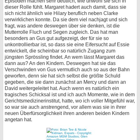
Episoden machen sehr deutlich, wie unwohl sie sich in
dieser Rolle fühlt. Margaret hadert auch damit, dass sie
sich nicht ähnlich wie Hilary beruflich neben Clarke
verwirklichen konnte. Da sie dem viel nachjagt und sich
fragt, was andere deswegen über sie denken, ist die
Mutterrolle Fluch und Segen zugleich. Das hat man
besonders an Gus gut aufgezeigt, der für sie so
unkontrollierbar ist, so dass sie eine Eifersucht auf Essie
entwickelt, die scheinbar so natürlich Zugang zum
jüngsten Sprössling findet. An wem lässt Margaret das
dann aus? An den Kindern. Deswegen hat sie das
Verschwinden von Gus vermutlich auch so aus der Bahn
geworfen, denn sie hat sich selbst die größte Schuld
gegeben, die sie dann zunächst an Mercy und dann an
David weitergeleitet hat. Auch wenn es natürlich ein
tragisches Schicksal ist und ich auch Momente, wie in dem
Gerichtsmedizinerinstitut, hatte, wo ich voller Mitgefühl war,
so war sie auch anstrengend, vor allem was sie in ihrer
neuen Überfürsorglichkeit ihren anderen beiden Kindern
angetan hat.