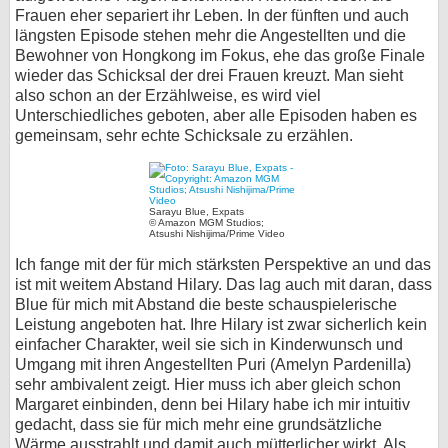
Frauen eher separiert ihr Leben. In der fünften und auch
längsten Episode stehen mehr die Angestellten und die
Bewohner von Hongkong im Fokus, ehe das große Finale
wieder das Schicksal der drei Frauen kreuzt. Man sieht
also schon an der Erzählweise, es wird viel
Unterschiedliches geboten, aber alle Episoden haben es
gemeinsam, sehr echte Schicksale zu erzählen.
Sarayu Blue, Expats
© Amazon MGM Studios;
Atsushi Nishijima/Prime Video
Ich fange mit der für mich stärksten Perspektive an und das
ist mit weitem Abstand Hilary. Das lag auch mit daran, dass
Blue für mich mit Abstand die beste schauspielerische
Leistung angeboten hat. Ihre Hilary ist zwar sicherlich kein
einfacher Charakter, weil sie sich in Kinderwunsch und
Umgang mit ihren Angestellten Puri (Amelyn Pardenilla)
sehr ambivalent zeigt. Hier muss ich aber gleich schon
Margaret einbinden, denn bei Hilary habe ich mir intuitiv
gedacht, dass sie für mich mehr eine grundsätzliche
Wärme ausstrahlt und damit auch mütterlicher wirkt. Als