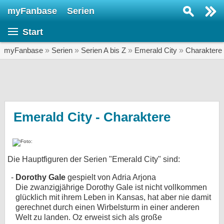
myFanbase
Serien
Serie suchen...
Start
Home
SERIEN
myFanbase
»
Serien
»
Serien A bis Z
»
Emerald City
»
Charaktere
Serien
Kolumnen
Interviews
Emerald City - Charaktere
Veranstaltungen
KULTUR
Die Hauptfiguren der Serien "Emerald City" sind:
Specials
Dorothy Gale
gespielt von Adria Arjona
SERVICE
Die zwanzigjährige Dorothy Gale ist nicht vollkommen
Gewinnspiele
glücklich mit ihrem Leben in Kansas, hat aber nie damit
gerechnet durch einen Wirbelsturm in einer anderen
Forum
Welt zu landen. Oz erweist sich als große