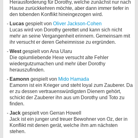
Herausforderung für Dorothy, welche zunächst nur nach
Hause zurückkehren möchte, aber dann immer tiefer in
bei X
den tobenden Konflikt hineingezogen wird.
bei Facebook
Lucas
gespielt von
Oliver Jackson-Cohen
Lucas wird von Dorothy gerettet und kann sich nicht
mehr an seine Vergangenheit erinnern. Gemeinsam mit
Kontakt
ihr versucht er deren Geheimnisse zu ergründen.
West
gespielt von Ana Ularu
Nutzungsbedingungen
Die opiumliebende Hexe versucht alte Fehler
wiedergutzumachen und mehr über Dorothy
Datenschutz
herauszufinden.
Eamonn
gespielt von
Mido Hamada
Cookie-Einstellungen
Eamonn ist ein Krieger und steht loyal zum Zauberer. Da
er zu dessen vertrauenswürdigsten Dienern gehört,
Impressum
schickt der Zauberer ihn aus um Dorothy und Toto zu
finden.
Desktop-Ansicht
Jack
gespielt von Gerran Howell
myFanbase
Jack ist ein junger und treuer Bewohner von Oz, der in
Konflikt mit denen gerät, welche ihm am nächsten
stehen.