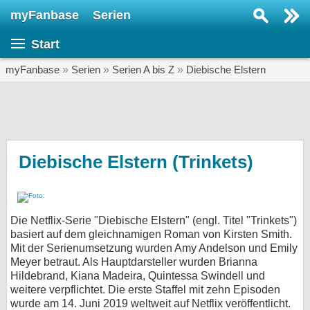
myFanbase
Serien
Serie suchen...
Start
Home
SERIEN
myFanbase
»
Serien
»
Serien A bis Z
»
Diebische Elstern
Serien
Kolumnen
Interviews
Diebische Elstern (Trinkets)
Veranstaltungen
KULTUR
Die Netflix-Serie "Diebische Elstern" (engl. Titel "Trinkets")
Specials
basiert auf dem gleichnamigen Roman von Kirsten Smith.
Mit der Serienumsetzung wurden Amy Andelson und Emily
SERVICE
Meyer betraut. Als Hauptdarsteller wurden Brianna
Gewinnspiele
Hildebrand, Kiana Madeira, Quintessa Swindell und
weitere verpflichtet. Die erste Staffel mit zehn Episoden
Forum
wurde am 14. Juni 2019 weltweit auf Netflix veröffentlicht.