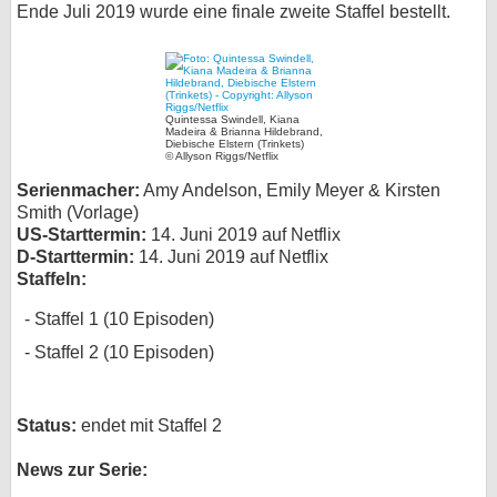
Ende Juli 2019 wurde eine finale zweite Staffel bestellt.
bei X
bei Facebook
Quintessa Swindell, Kiana
Madeira & Brianna Hildebrand,
Diebische Elstern (Trinkets)
Kontakt
© Allyson Riggs/Netflix
Serienmacher:
Amy Andelson, Emily Meyer & Kirsten
Nutzungsbedingungen
Smith (Vorlage)
US-Starttermin:
14. Juni 2019 auf Netflix
Datenschutz
D-Starttermin:
14. Juni 2019 auf Netflix
Staffeln:
Cookie-Einstellungen
Staffel 1 (10 Episoden)
Impressum
Staffel 2 (10 Episoden)
Desktop-Ansicht
myFanbase
Status:
endet mit Staffel 2
News zur Serie: