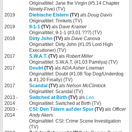
Originaltitel: Jane the Virgin (#5.14 Chapter
Ninety-Five) (TV)
2019
Diebische Elstern
(TV)
als
Doug Davis
Originaltitel: Trinkets (TV)
2019
9-1-1
(TV)
als
Dave Kramer
Originaltitel: 9-1-1 (#3.01 ???) (TV)
2018
Dirty John
(TV)
als
Dave Canova
Originaltitel: Dirty John (#1.05 Lord High
Executioner) (TV)
2017
S.W.A.T.
(TV)
als
Robert Miller
Originaltitel: S.W.A.T. (#1.03 Pamilya) (TV)
2017
Doubt
(TV)
als
ADA Asher Lowman
Originaltitel: Doubt (#1.08 Top Dog/Underdog
& #1.20 Finally) (TV)
2017
Scandal
(TV)
als
Nelson McClintock
Originaltitel: Scandal (TV)
2013 -
Switched at Birth
(TV)
als
Leo
2014
Originaltitel: Switched at Birth (TV)
2003 -
CSI: Den Tätern auf der Spur
(TV)
als
Officer
2014
Andy Akers
Originaltitel: CSI: Crime Scene Investigation
(TV)