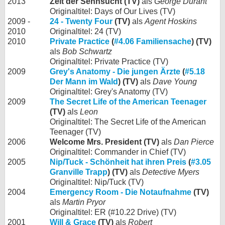
2013
Zeit der Sehnsucht (TV)
als
George Durant
Originaltitel: Days of Our Lives (TV)
2009 -
24 - Twenty Four
(TV)
als
Agent Hoskins
2010
Originaltitel: 24 (TV)
2010
Private Practice
(
#4.06 Familiensache
) (TV)
als
Bob Schwartz
Originaltitel: Private Practice (TV)
2009
Grey's Anatomy - Die jungen Ärzte
(
#5.18
Der Mann im Wald
) (TV)
als
Dave Young
Originaltitel: Grey's Anatomy (TV)
2009
The Secret Life of the American Teenager
(TV)
als
Leon
Originaltitel: The Secret Life of the American
Teenager (TV)
2006
Welcome Mrs. President (TV)
als
Dan Pierce
Originaltitel: Commander in Chief (TV)
2005
Nip/Tuck - Schönheit hat ihren Preis
(
#3.05
Granville Trapp
) (TV)
als
Detective Myers
Originaltitel: Nip/Tuck (TV)
2004
Emergency Room - Die Notaufnahme
(TV)
als
Martin Pryor
Originaltitel: ER (#10.22 Drive) (TV)
2001
Will & Grace
(TV)
als
Robert