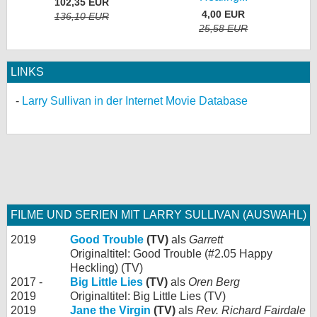
102,35 EUR
4,00 EUR
136,10 EUR
25,58 EUR
LINKS
Larry Sullivan in der Internet Movie Database
FILME UND SERIEN MIT LARRY SULLIVAN (AUSWAHL)
2019
Good Trouble
(TV)
als
Garrett
Originaltitel: Good Trouble (#2.05 Happy
Heckling) (TV)
2017 -
Big Little Lies
(TV)
als
Oren Berg
2019
Originaltitel: Big Little Lies (TV)
2019
Jane the Virgin
(TV)
als
Rev. Richard Fairdale