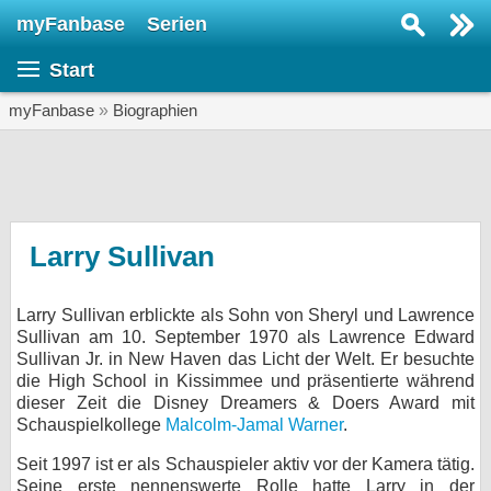
myFanbase
Serien
Serie suchen...
Start
Home
SERIEN
myFanbase
»
Biographien
Serien
Kolumnen
Interviews
Larry Sullivan
Veranstaltungen
Larry Sullivan erblickte als Sohn von Sheryl und Lawrence
KULTUR
Sullivan am 10. September 1970 als Lawrence Edward
Specials
Sullivan Jr. in New Haven das Licht der Welt. Er besuchte
die High School in Kissimmee und präsentierte während
SERVICE
dieser Zeit die Disney Dreamers & Doers Award mit
Schauspielkollege
Malcolm-Jamal Warner
.
Gewinnspiele
Seit 1997 ist er als Schauspieler aktiv vor der Kamera tätig.
Forum
Seine erste nennenswerte Rolle hatte Larry in der