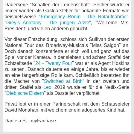
Dauerserie "Schatten der Leidenschaft". Seither wurde er
bei X
immer wieder als Gastdarsteller für bekannte Formate wie
beispielsweise "
Emergency Room - Die Notaufnahme
",
bei Facebook
"
Grey's Anatomy - Die jungen Ärzte
", "Welcome Mrs.
President" und vielen anderen gebucht.
Vor dieser Entscheidung, schloss sich Sullivan der ersten
Kontakt
National Tour des Broadway-Musicals "Miss Saigon" an.
Doch danach konzentrierte er sich voll und ganz auf das
Nutzungsbedingungen
Spiel vor der Kamera. In der siebten und achten Staffel der
Echtzeitserie "
24 - Twenty Four
" war er als Agent Hoskins
Datenschutz
zu sehen. Danach dauerte es einige Jahre, bis er wieder
an eine längerfristige Rolle kam. Schließlich besetzten ihn
Cookie-Einstellungen
die Macher von "
Switched at Birth
" in der zweiten und
dritten Staffel als
Leo
. 2019 wurde er für die Netfix-Serie
Impressum
"
Diebische Elstern
" als Darsteller verpflichtet.
Desktop-Ansicht
Privat lebt er in einer Partnerschaft mit dem Schauspieler
myFanbase
David Monahan, mit welchem er ein adoptiertes Kind hat.
Daniela S. - myFanbase