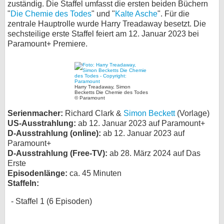
zuständig. Die Staffel umfasst die ersten beiden Büchern
"
Die Chemie des Todes
" und "
bei X
Kalte Asche
". Für die
zentrale Hauptrolle wurde Harry Treadaway besetzt. Die
sechsteilige erste Staffel feiert am 12. Januar 2023 bei
bei Facebook
Paramount+ Premiere.
Kontakt
Harry Treadaway, Simon
Nutzungsbedingungen
Becketts Die Chemie des Todes
© Paramount
Datenschutz
Serienmacher:
Richard Clark &
Simon Beckett
(Vorlage)
US-Ausstrahlung:
ab 12. Januar 2023 auf Paramount+
Cookie-Einstellungen
D-Ausstrahlung (online):
ab 12. Januar 2023 auf
Paramount+
D-Ausstrahlung (Free-TV):
ab 28. März 2024 auf Das
Impressum
Erste
Desktop-Ansicht
Episodenlänge:
ca. 45 Minuten
Staffeln:
myFanbase
Staffel 1 (6 Episoden)