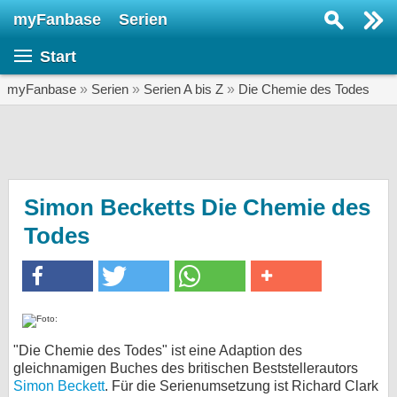
myFanbase
Serien
Serie suchen...
Start
Home
SERIEN
myFanbase
»
Serien
»
Serien A bis Z
»
Die Chemie des Todes
Serien
Kolumnen
Interviews
Simon Becketts Die Chemie des
Todes
Veranstaltungen
KULTUR
Specials
SERVICE
Gewinnspiele
"Die Chemie des Todes" ist eine Adaption des
gleichnamigen Buches des britischen Beststellerautors
Forum
Simon Beckett
. Für die Serienumsetzung ist Richard Clark