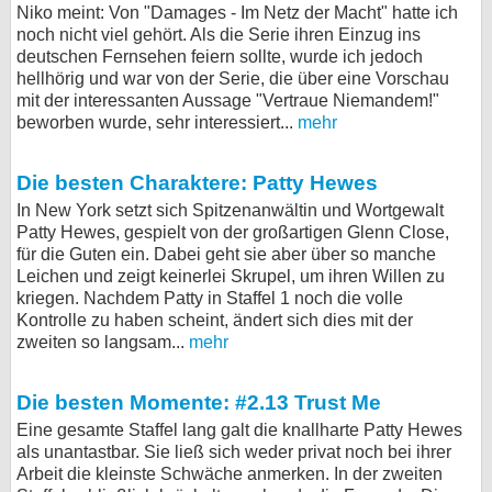
Niko meint: Von "Damages - Im Netz der Macht" hatte ich
bei X
noch nicht viel gehört. Als die Serie ihren Einzug ins
deutschen Fernsehen feiern sollte, wurde ich jedoch
bei Facebook
hellhörig und war von der Serie, die über eine Vorschau
mit der interessanten Aussage "Vertraue Niemandem!"
beworben wurde, sehr interessiert...
mehr
Kontakt
Die besten Charaktere: Patty Hewes
Nutzungsbedingungen
In New York setzt sich Spitzenanwältin und Wortgewalt
Patty Hewes, gespielt von der großartigen Glenn Close,
Datenschutz
für die Guten ein. Dabei geht sie aber über so manche
Leichen und zeigt keinerlei Skrupel, um ihren Willen zu
Cookie-Einstellungen
kriegen. Nachdem Patty in Staffel 1 noch die volle
Kontrolle zu haben scheint, ändert sich dies mit der
Impressum
zweiten so langsam...
mehr
Desktop-Ansicht
Die besten Momente: #2.13 Trust Me
myFanbase
Eine gesamte Staffel lang galt die knallharte Patty Hewes
als unantastbar. Sie ließ sich weder privat noch bei ihrer
Arbeit die kleinste Schwäche anmerken. In der zweiten