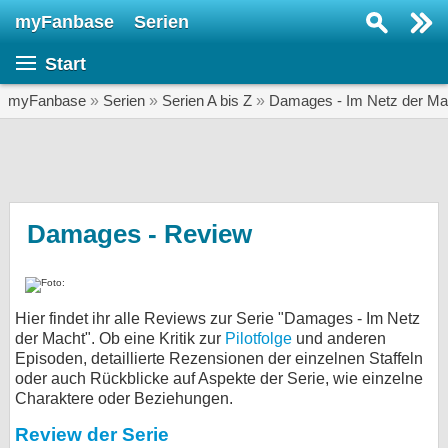
myFanbase
Serien
Serie suchen...
Start
Home
SERIEN
myFanbase
»
Serien
»
Serien A bis Z
»
Damages - Im Netz der Ma
Serien
Kolumnen
Interviews
Damages - Review
Veranstaltungen
KULTUR
Hier findet ihr alle Reviews zur Serie "Damages - Im Netz
Specials
der Macht". Ob eine Kritik zur
Pilotfolge
und anderen
Episoden, detaillierte Rezensionen der einzelnen Staffeln
SERVICE
oder auch Rückblicke auf Aspekte der Serie, wie einzelne
Gewinnspiele
Charaktere oder Beziehungen.
Review der Serie
Forum