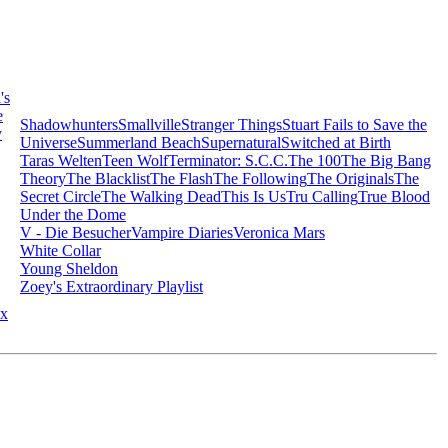
's
e
Shadowhunters
Smallville
Stranger Things
Stuart Fails to Save the
y
Universe
Summerland Beach
Supernatural
Switched at Birth
Taras Welten
Teen Wolf
Terminator: S.C.C.
The 100
The Big Bang
Theory
The Blacklist
The Flash
The Following
The Originals
The
Secret Circle
The Walking Dead
This Is Us
Tru Calling
True Blood
Under the Dome
V - Die Besucher
Vampire Diaries
Veronica Mars
White Collar
Young Sheldon
Zoey's Extraordinary Playlist
x