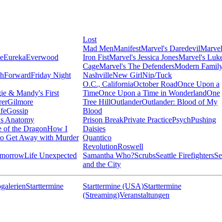
Lost
Mad Men
Manifest
Marvel's Daredevil
Marvel
ie
Eureka
Everwood
Iron Fist
Marvel's Jessica Jones
Marvel's Luk
Cage
Marvel's The Defenders
Modern Famil
shForward
Friday Night
Nashville
New Girl
Nip/Tuck
O.C., California
October Road
Once Upon a
ie & Mandy's First
Time
Once Upon a Time in Wonderland
One
rer
Gilmore
Tree Hill
Outlander
Outlander: Blood of My
fe
Gossip
Blood
's Anatomy
Prison Break
Private Practice
Psych
Pushing
 of the Dragon
How I
Daisies
o Get Away with Murder
Quantico
Revolution
Roswell
omorrow
Life Unexpected
Samantha Who?
Scrubs
Seattle Firefighters
Se
and the City
galerien
Starttermine
Starttermine (USA)
Starttermine
(Streaming)
Veranstaltungen