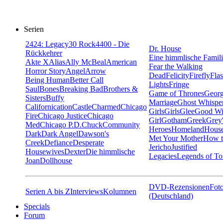
Serien
24
24: Legacy
30 Rock
4400 - Die
Dr. House
Rückkehrer
Eine himmlische Famil
Akte X
Alias
Ally McBeal
American
Fear the Walking
Horror Story
Angel
Arrow
Dead
Felicity
Firefly
Fla
Being Human
Better Call
Lights
Fringe
Saul
Bones
Breaking Bad
Brothers &
Game of Thrones
Georg
Sisters
Buffy
Marriage
Ghost Whispe
Californication
Castle
Charmed
Chicago
Girls
Girls
Glee
Good Wi
Fire
Chicago Justice
Chicago
Girl
Gotham
Greek
Grey
Med
Chicago P.D.
Chuck
Community
Heroes
Homeland
House
Dark
Dark Angel
Dawson's
Met Your Mother
How t
Creek
Defiance
Desperate
Jericho
Justified
Housewives
Dexter
Die himmlische
Legacies
Legends of T
Joan
Dollhouse
DVD-Rezensionen
Foto
Serien A bis Z
Interviews
Kolumnen
(Deutschland)
Specials
Forum