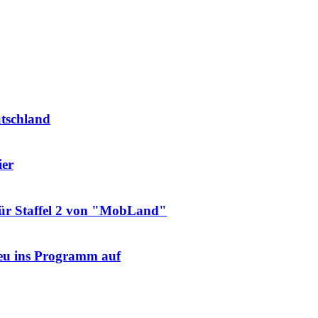
utschland
ier
für Staffel 2 von "MobLand"
neu ins Programm auf