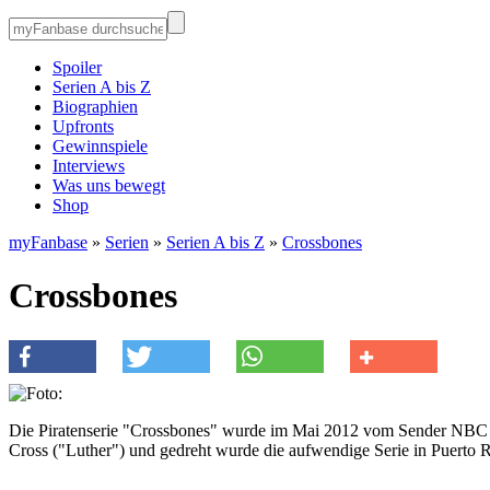
Spoiler
Serien A bis Z
Biographien
Upfronts
Gewinnspiele
Interviews
Was uns bewegt
Shop
myFanbase
»
Serien
»
Serien A bis Z
»
Crossbones
Crossbones
Die Piratenserie "Crossbones" wurde im Mai 2012 vom Sender NBC
Cross ("Luther") und gedreht wurde die aufwendige Serie in Puerto 