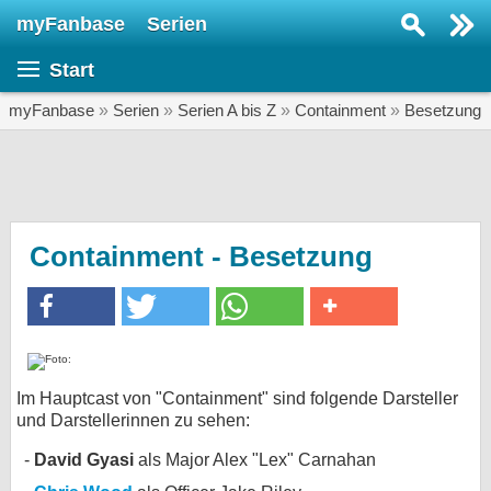
myFanbase
Serien
Serie suchen...
Start
Home
SERIEN
myFanbase
»
Serien
»
Serien A bis Z
»
Containment
»
Besetzung
Serien
Kolumnen
Interviews
Containment - Besetzung
Veranstaltungen
KULTUR
Specials
SERVICE
Im Hauptcast von "Containment" sind folgende Darsteller
und Darstellerinnen zu sehen:
Gewinnspiele
David Gyasi
als Major Alex "Lex" Carnahan
Forum