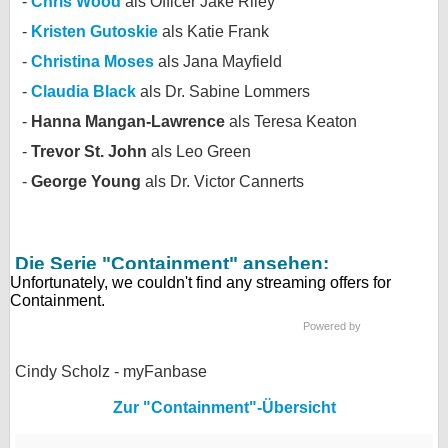
Chris Wood
als Officer Jake Riley
bei X
Kristen Gutoskie
als Katie Frank
Christina Moses
als Jana Mayfield
bei Facebook
Claudia Black
als Dr. Sabine Lommers
Hanna Mangan-Lawrence
als Teresa Keaton
Kontakt
Trevor St. John
als Leo Green
Nutzungsbedingungen
George Young
als Dr. Victor Cannerts
Datenschutz
Die Serie "Containment" ansehen:
Cookie-Einstellungen
Impressum
Powered by
Desktop-Ansicht
myFanbase
Cindy Scholz - myFanbase
Zur "Containment"-Übersicht