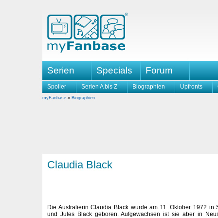
Serien
Specials
Forum
Spoiler
Serien A bis Z
Biographien
Upfronts
myFanbase
»
Biographien
Claudia Black
Die Australierin Claudia Black wurde am 11. Oktober 1972 in
und Jules Black geboren. Aufgewachsen ist sie aber in Neu