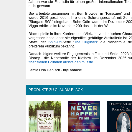
Jahren war sie Finalistin für einen großen internationalen The
nicht gewann.
Sie arbeitete zusammen mit Ben Browder in "Farscape" und 
wurde 2016 geschieden. Ihre erste Schwangerschaft mit Soh
"Stargate SG1" eingebaut. Sohn Odin wurde im Dezember 2005
Viggo erblickte im November 200 das Licht der Welt.
Black spielte in ihrer Karriere eine Vielzahl von britischen Cha
vergessen hatte, dass sie eigentlich gebürtige Australierin ist. 2
Staffel der
Spin-Off
-Serie "
The Originals
" die Nebenrolle d
breiterem Publikum bekannt.
Danach folgten weitere Engagements in Film und Serie. 2023 ü
Disney+ die Nebenrolle der Klothow. Im Dezember 2025 wu
finanziellen Gründen aussteigen musste
.
Jamie Lisa Hebisch - myFanbase
PRODUKTE ZU CLAUDIA BLACK