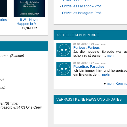
Offizielles Facebook-Profil
Offizielles Instagram-Profil
ories
It Will Never
Happen to Me:...
12,34 EUR
AKTUELLE KOMMENTARE
04.08.2026 10:29 von Lena
Furious: Furious
Ja, die neueste Episode war ge
schon zu streamen,...
mehr
trornus (Stimme)
04.08.2026 10:27 von Lena
Paradise: Paradise
Ich bin immer hin- und hergeriss
ein Ereignis den...
mehr
me)
mehr Komme
mme)
VERPASST KEINE NEWS UND UPDATES
ver (Stimme)
azorpazorp & #4.03 One Crew