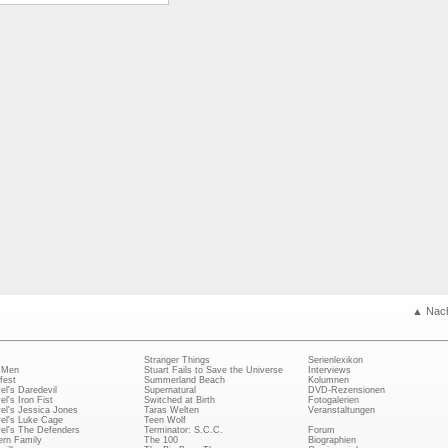
▲ Nac
Stranger Things
Serienlexikon
 Men
Stuart Fails to Save the Universe
Interviews
fest
Summerland Beach
Kolumnen
el's Daredevil
Supernatural
DVD-Rezensionen
el's Iron Fist
Switched at Birth
Fotogalerien
el's Jessica Jones
Taras Welten
Veranstaltungen
el's Luke Cage
Teen Wolf
el's The Defenders
Terminator: S.C.C.
Forum
rn Family
The 100
Biographien