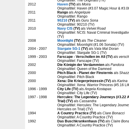
Originaltitel: The Originals (TV)
2012
Haven
(TV)
als
Moira
Originaltitel: Haven (#3.07 Magic Hour & #3.0
2011
Rango
als
Angelquie
Originaltitel: Rango
2011
90210
(TV)
als
Guru Sona
Originaltitel: 90210 (TV)
2010
Navy CIS
(TV)
als
Velvet Road
Originaltitel: NCIS: Naval Criminal Investigat
(TV)
2008
Moonlight
(TV)
als
The Cleaner
Originaltitel: Moonlight (#1.06 Sonata) (TV)
2004 - 2007
Stargate SG-1
(TV)
als
Vala Mal Doran
Originaltitel: Stargate SG-1 (TV)
1999 - 2003
Farscape - Verschollen im All (TV)
als
versc
Originaltitel: Farscape (TV)
2002
Die Königin der Verdammten
als
Pandora
Originaltitel: Queen of the Damned
2000
Pitch Black - Planet der Finsternis
als
Shaz
Originaltitel: Pitch Black
2000
Xena: Die Kriegerprinzessin (TV)
als
Karina
Originaltitel: Xena: Warrior Princess (#5.16 Li
1996 - 1999
City Life (TV)
als
Angela Kostapas
Originaltitel: City Life (TV)
1997 - 1998
Hercules: The Legendary Journeys (#3.22 A
Trial) (TV)
als
Cassandra
Originaltitel: Hercules: The Legendary Journey
Hercules on Trial) (TV)
1994
A Country Practice (TV)
als
Clare Bonacci
Originaltitel: A Country Practice (TV)
1992
Das Buschkrankenhaus (TV)
als
Claire Bona
Originaltitel: A Country Practice (TV)