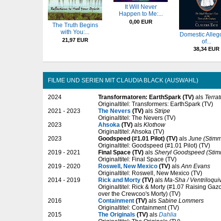
It Will Never
Happen to Me:...
0,00 EUR
The Truth Begins
with You:...
Domestic Alleg
21,97 EUR
of...
38,34 EUR
FILME UND SERIEN MIT CLAUDIA BLACK (AUSWAHL)
2024
Transformatoren: EarthSpark (TV)
als
Terra
Originaltitel: Transformers: EarthSpark (TV)
2021 - 2023
The Nevers
(TV)
als
Stripe
Originaltitel: The Nevers (TV)
2023
Ahsoka
(TV)
als
Klothow
Originaltitel: Ahsoka (TV)
2023
Goodspeed (#1.01 Pilot) (TV)
als
June (Stim
Originaltitel: Goodspeed (#1.01 Pilot) (TV)
2019 - 2021
Final Space (TV)
als
Sheryl Goodspeed (Sti
Originaltitel: Final Space (TV)
2019 - 2020
Roswell, New Mexico
(TV)
als
Ann Evans
Originaltitel: Roswell, New Mexico (TV)
2014 - 2019
Rick and Morty
(TV)
als
Ma-Sha / Ventriloqui
Originaltitel: Rick & Morty (#1.07 Raising G
over the Crewcoo's Morty) (TV)
2016
Containment
(TV)
als
Sabine Lommers
Originaltitel: Containment (TV)
2015
The Originals
(TV)
als
Dahlia