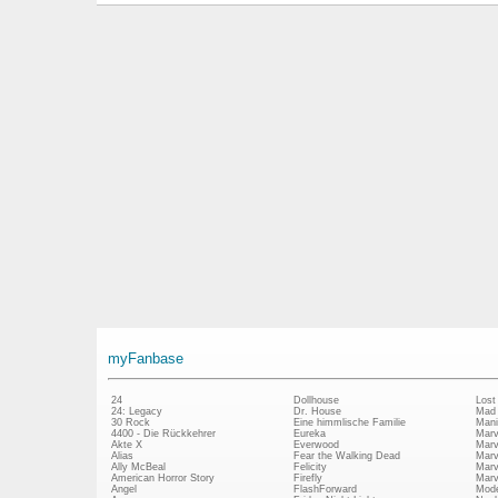
myFanbase
24
Dollhouse
Lost
24: Legacy
Dr. House
Mad
30 Rock
Eine himmlische Familie
Mani
4400 - Die Rückkehrer
Eureka
Marv
Akte X
Everwood
Marv
Alias
Fear the Walking Dead
Marv
Ally McBeal
Felicity
Marv
American Horror Story
Firefly
Marv
Angel
FlashForward
Mode