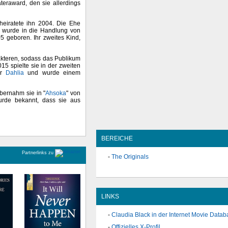
ateraward, den sie allerdings
heiratete ihn 2004. Die Ehe
n wurde in die Handlung von
 geboren. Ihr zweites Kind,
rakteren, sodass das Publikum
015 spielte sie in der zweiten
er
Dahlia
und wurde einem
bernahm sie in "
Ahsoka
" von
rde bekannt, dass sie aus
BEREICHE
Partnerlinks zu
The Originals
LINKS
Claudia Black in der Internet Movie Data
Offizielles X-Profil