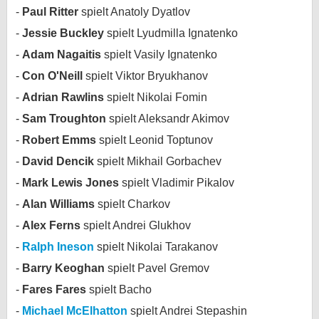
Paul Ritter
spielt Anatoly Dyatlov
bei X
Jessie Buckley
spielt Lyudmilla Ignatenko
bei Facebook
Adam Nagaitis
spielt Vasily Ignatenko
Con O'Neill
spielt Viktor Bryukhanov
Kontakt
Adrian Rawlins
spielt Nikolai Fomin
Sam Troughton
spielt Aleksandr Akimov
Nutzungsbedingungen
Robert Emms
spielt Leonid Toptunov
Datenschutz
David Dencik
spielt Mikhail Gorbachev
Mark Lewis Jones
spielt Vladimir Pikalov
Cookie-Einstellungen
Alan Williams
spielt Charkov
Impressum
Alex Ferns
spielt Andrei Glukhov
Desktop-Ansicht
Ralph Ineson
spielt Nikolai Tarakanov
myFanbase
Barry Keoghan
spielt Pavel Gremov
Fares Fares
spielt Bacho
Michael McElhatton
spielt Andrei Stepashin