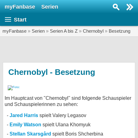
myFanbase
Serien
Serie suchen...
Start
Home
SERIEN
myFanbase
»
Serien
»
Serien A bis Z
»
Chernobyl
»
Besetzung
Serien
Kolumnen
Interviews
Chernobyl - Besetzung
Veranstaltungen
KULTUR
Im Hauptcast von "Chernobyl" sind folgende Schauspieler
Specials
und Schauspielerinnen zu sehen:
SERVICE
Jared Harris
spielt Valery Legasov
Gewinnspiele
Emily Watson
spielt Ulana Khomyuk
Forum
Stellan Skarsgård
spielt Boris Shcherbina