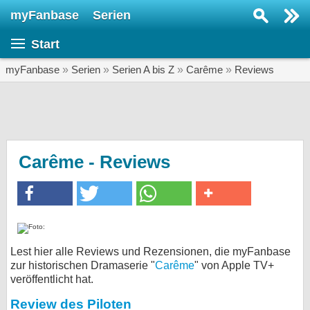
myFanbase
Serien
Serie suchen...
Start
Home
SERIEN
myFanbase
»
Serien
»
Serien A bis Z
»
Carême
»
Reviews
Serien
Kolumnen
Interviews
Carême - Reviews
Veranstaltungen
KULTUR
Specials
SERVICE
Lest hier alle Reviews und Rezensionen, die myFanbase
zur historischen Dramaserie "
Carême
" von Apple TV+
Gewinnspiele
veröffentlicht hat.
Forum
Review des Piloten