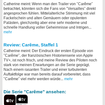
Catherine meint: Wenn man den Trailer von "Carême"
bei X
betrachtet, könnten sich die Fans von "Versailles" direkt
angesprochen fühlen. Mittelalterliche Stimmung mit viel
bei Facebook
Fackelschein und alten Gemäuern oder opulenten
Palästen, gleichzeitig aber eine sehr moderne und
schnelle Handlung voller Geheimnisse und Intrigen...
Kontakt
mehr
Nutzungsbedingungen
Review: Carême, Staffel 1
Catherine meint: Der Eindruck der ersten Episode von
Datenschutz
"Carême", der französischen Historienserie von Apple
TV+, ist noch frisch, und meine Review des Piloten noch
Cookie-Einstellungen
stark von meinen Erwartungen an die Serie geprägt.
Nach einem rasanten Trailer und einer turbulenten
Impressum
Auftaktfolge war man bereits darauf vorbereitet, dass
"Carême" viel mehr werden würde...
mehr
Desktop-Ansicht
myFanbase
Die Serie "Carême" ansehen: