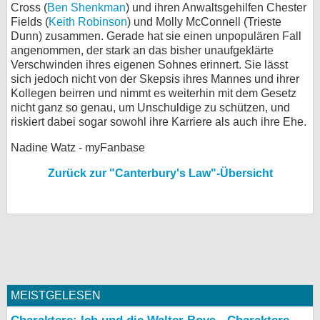
Cross (
Ben Shenkman
) und ihren Anwaltsgehilfen Chester
bei X
Fields (
Keith Robinson
) und Molly McConnell (Trieste
Dunn) zusammen. Gerade hat sie einen unpopulären Fall
angenommen, der stark an das bisher unaufgeklärte
bei Facebook
Verschwinden ihres eigenen Sohnes erinnert. Sie lässt
sich jedoch nicht von der Skepsis ihres Mannes und ihrer
Kollegen beirren und nimmt es weiterhin mit dem Gesetz
Kontakt
nicht ganz so genau, um Unschuldige zu schützen, und
riskiert dabei sogar sowohl ihre Karriere als auch ihre Ehe.
Nutzungsbedingungen
Nadine Watz - myFanbase
Datenschutz
Zurück zur "Canterbury's Law"-Übersicht
Cookie-Einstellungen
Impressum
Desktop-Ansicht
myFanbase
MEISTGELESEN