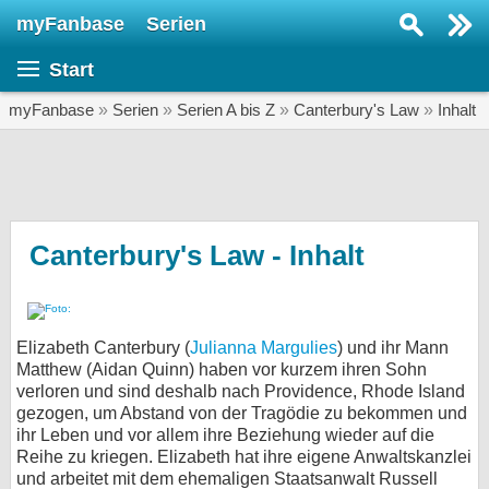
myFanbase
Serien
Serie suchen...
Start
Home
SERIEN
myFanbase
»
Serien
»
Serien A bis Z
»
Canterbury's Law
»
Inhalt
Serien
Kolumnen
Interviews
Canterbury's Law - Inhalt
Veranstaltungen
KULTUR
Elizabeth Canterbury (
Julianna Margulies
) und ihr Mann
Specials
Matthew (Aidan Quinn) haben vor kurzem ihren Sohn
verloren und sind deshalb nach Providence, Rhode Island
SERVICE
gezogen, um Abstand von der Tragödie zu bekommen und
Gewinnspiele
ihr Leben und vor allem ihre Beziehung wieder auf die
Reihe zu kriegen. Elizabeth hat ihre eigene Anwaltskanzlei
Forum
und arbeitet mit dem ehemaligen Staatsanwalt Russell