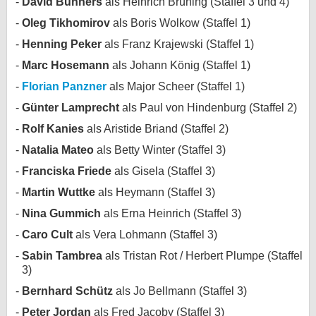
David Bunners
als Heinrich Brüning (Staffel 3 und 4)
Oleg Tikhomirov
als Boris Wolkow (Staffel 1)
Henning Peker
als Franz Krajewski (Staffel 1)
Marc Hosemann
als Johann König (Staffel 1)
Florian Panzner
als Major Scheer (Staffel 1)
Günter Lamprecht
als Paul von Hindenburg (Staffel 2)
Rolf Kanies
als Aristide Briand (Staffel 2)
Natalia Mateo
als Betty Winter (Staffel 3)
Franciska Friede
als Gisela (Staffel 3)
Martin Wuttke
als Heymann (Staffel 3)
Nina Gummich
als Erna Heinrich (Staffel 3)
Caro Cult
als Vera Lohmann (Staffel 3)
Sabin Tambrea
als Tristan Rot / Herbert Plumpe (Staffel
3)
Bernhard Schütz
als Jo Bellmann (Staffel 3)
Peter Jordan
als Fred Jacoby (Staffel 3)