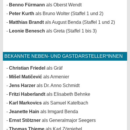
Benno Fürmann
als Oberst Wendt
bei X
Peter Kurth
als Bruno Wolter (Staffel 1 und 2)
bei Facebook
Matthias Brandt
als August Benda (Staffel 1 und 2)
Leonie Benesch
als Greta (Staffel 1 bis 3)
Kontakt
Nutzungsbedingungen
BEKANNTE NEBEN- UND GASTDARSTELLER*INNEN
Datenschutz
Christian Friedel
als Gräf
Mišel Matičević
als Armenier
Cookie-Einstellungen
Jens Harzer
als Dr. Anno Schmidt
Impressum
Fritzi Haberlandt
als Elisabeth Behnke
Desktop-Ansicht
Karl Markovics
als Samuel Katelbach
myFanbase
Jeanette Hain
als Irmgard Benda
Ernst Stötzner
als Generalmajor Seegers
Thomas Thieme
als Karl Zörgiebel