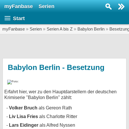
myFanbase
Serien
Serie suchen...
Start
Home
SERIEN
myFanbase
»
Serien
»
Serien A bis Z
»
Babylon Berlin
»
Besetzun
Serien
Kolumnen
Interviews
Babylon Berlin - Besetzung
Veranstaltungen
KULTUR
Erfahrt hier, wer zu den Hauptdarstellern der deutschen
Specials
Krimiserie "Babylon Berlin" zählt:
SERVICE
Volker Bruch
als Gereon Rath
Gewinnspiele
Liv Lisa Fries
als Charlotte Ritter
Forum
Lars Eidinger
als Alfred Nyssen