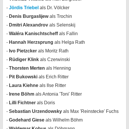
Jördis Triebel
als Dr. Völcker
Denis Burgaslijew
als Trochin
Dmitri Alexandrov
als Selenskij
Waléra Kanischtscheff
als Fallin
Hannah Herzsprung
als Helga Rath
Ivo Pietzcker
als Moritz Rath
Rüdiger Klink
als Czerwinski
Thorsten Merten
als Henning
Pit Bukowski
als Erich Ritter
Laura Kiehne
als Ilse Ritter
Irene Böhm
als Antonia 'Toni' Ritter
Lilli Fichtner
als Doris
Sebastian Urzendowsky
als Max 'Reinstecke' Fuchs
Godehard Giese
als Wilhelm Böhm
Waldemar Kobus
als Döhmann