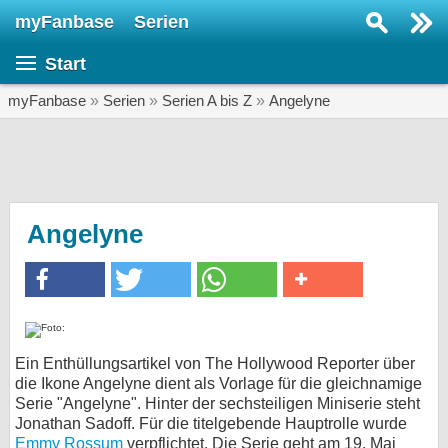
myFanbase
Serien
Serie suchen...
Start
Home
SERIEN
myFanbase
»
Serien
»
Serien A bis Z
»
Angelyne
Serien
Kolumnen
Interviews
Angelyne
Veranstaltungen
KULTUR
Specials
SERVICE
Ein Enthüllungsartikel von The Hollywood Reporter über
die Ikone Angelyne dient als Vorlage für die gleichnamige
Gewinnspiele
Serie "Angelyne". Hinter der sechsteiligen Miniserie steht
Jonathan Sadoff. Für die titelgebende Hauptrolle wurde
Forum
Emmy Rossum
verpflichtet. Die Serie geht am 19. Mai