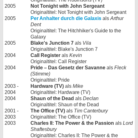
2005
Not Tonight with John Sergeant
Originaltitel: Not Tonight with John Sergeant
2005
Per Anhalter durch die Galaxis
als
Arthur
Dent
Originaltitel: The Hitchhiker's Guide to the
Galaxy
2005
Blake's Junction 7
als
Vila
Originaltitel: Blake's Junction 7
2004
Call Register
als
Kevin
Originaltitel: Call Register
2004
Pride – Das Gesetz der Savanne
als
Fleck
(Stimme)
Originaltitel: Pride
2003 -
Hardware (TV)
als
Mike
2004
Originaltitel: Hardware (TV)
2004
Shaun of the Dead
als
Declan
Originaltitel: Shaun of the Dead
2001 -
The Office (TV)
als
Tim Canterbury
2003
Originaltitel: The Office (TV)
2003
Charles II: The Power & the Passion
als
Lord
Shaftesbury
Originaltitel: Charles II: The Power & the