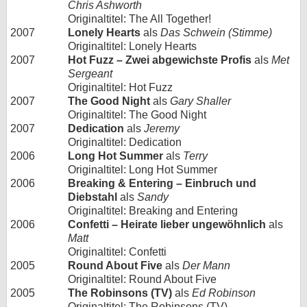
Chris Ashworth
Originaltitel: The All Together!
2007
Lonely Hearts
als
Das Schwein (Stimme)
Originaltitel: Lonely Hearts
2007
Hot Fuzz – Zwei abgewichste Profis
als
Met
Sergeant
Originaltitel: Hot Fuzz
2007
The Good Night
als
Gary Shaller
Originaltitel: The Good Night
2007
Dedication
als
Jeremy
Originaltitel: Dedication
2006
Long Hot Summer
als
Terry
Originaltitel: Long Hot Summer
2006
Breaking & Entering – Einbruch und
Diebstahl
als
Sandy
Originaltitel: Breaking and Entering
2006
Confetti – Heirate lieber ungewöhnlich
als
Matt
Originaltitel: Confetti
2005
Round About Five
als
Der Mann
Originaltitel: Round About Five
2005
The Robinsons (TV)
als
Ed Robinson
Originaltitel: The Robinsons (TV)