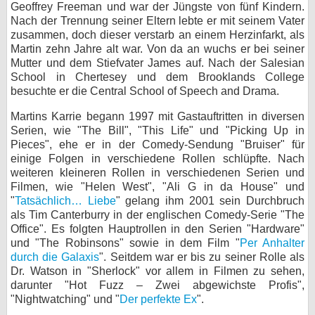
Geoffrey Freeman und war der Jüngste von fünf Kindern.
bei X
Nach der Trennung seiner Eltern lebte er mit seinem Vater
zusammen, doch dieser verstarb an einem Herzinfarkt, als
Martin zehn Jahre alt war. Von da an wuchs er bei seiner
bei Facebook
Mutter und dem Stiefvater James auf. Nach der Salesian
School in Chertesey und dem Brooklands College
besuchte er die Central School of Speech and Drama.
Kontakt
Martins Karrie begann 1997 mit Gastauftritten in diversen
Nutzungsbedingungen
Serien, wie "The Bill", "This Life" und "Picking Up in
Pieces", ehe er in der Comedy-Sendung "Bruiser" für
Datenschutz
einige Folgen in verschiedene Rollen schlüpfte. Nach
weiteren kleineren Rollen in verschiedenen Serien und
Cookie-Einstellungen
Filmen, wie "Helen West", "Ali G in da House" und
"
Tatsächlich… Liebe
" gelang ihm 2001 sein Durchbruch
als Tim Canterburry in der englischen Comedy-Serie "The
Impressum
Office". Es folgten Hauptrollen in den Serien "Hardware"
Desktop-Ansicht
und "The Robinsons" sowie in dem Film "
Per Anhalter
durch die Galaxis
". Seitdem war er bis zu seiner Rolle als
myFanbase
Dr. Watson in "Sherlock" vor allem in Filmen zu sehen,
darunter "Hot Fuzz – Zwei abgewichste Profis",
"Nightwatching" und "
Der perfekte Ex
".