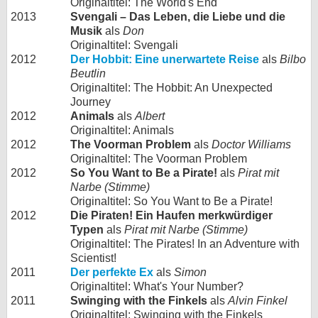
Originaltitel: The World's End
2013
Svengali – Das Leben, die Liebe und die
Musik
als
Don
Originaltitel: Svengali
2012
Der Hobbit: Eine unerwartete Reise
als
Bilbo
Beutlin
Originaltitel: The Hobbit: An Unexpected
Journey
2012
Animals
als
Albert
Originaltitel: Animals
2012
The Voorman Problem
als
Doctor Williams
Originaltitel: The Voorman Problem
2012
So You Want to Be a Pirate!
als
Pirat mit
Narbe (Stimme)
Originaltitel: So You Want to Be a Pirate!
2012
Die Piraten! Ein Haufen merkwürdiger
Typen
als
Pirat mit Narbe (Stimme)
Originaltitel: The Pirates! In an Adventure with
Scientist!
2011
Der perfekte Ex
als
Simon
Originaltitel: What's Your Number?
2011
Swinging with the Finkels
als
Alvin Finkel
Originaltitel: Swinging with the Finkels