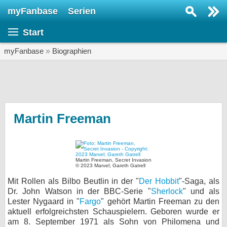
myFanbase
Serien
Serie suchen...
Start
Home
SERIEN
myFanbase
»
Biographien
Serien
Kolumnen
Interviews
Martin Freeman
Veranstaltungen
KULTUR
Martin Freeman, Secret Invasion
Specials
© 2023 Marvel; Gareth Gatrell
Mit Rollen als Bilbo Beutlin in der "
Der Hobbit
"-Saga, als
SERVICE
Dr. John Watson in der BBC-Serie "
Sherlock
" und als
Gewinnspiele
Lester Nygaard in "
Fargo
" gehört Martin Freeman zu den
aktuell erfolgreichsten Schauspielern. Geboren wurde er
Forum
am 8. September 1971 als Sohn von Philomena und