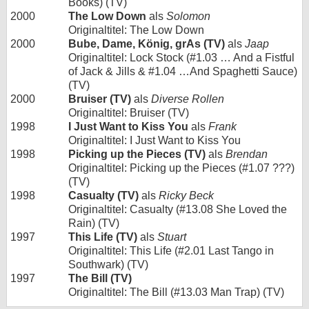
Books) (TV)
2000
The Low Down
als
Solomon
Originaltitel: The Low Down
2000
Bube, Dame, König, grAs (TV)
als
Jaap
Originaltitel: Lock Stock (#1.03 … And a Fistful
of Jack & Jills & #1.04 …And Spaghetti Sauce)
(TV)
2000
Bruiser (TV)
als
Diverse Rollen
Originaltitel: Bruiser (TV)
1998
I Just Want to Kiss You
als
Frank
Originaltitel: I Just Want to Kiss You
1998
Picking up the Pieces (TV)
als
Brendan
Originaltitel: Picking up the Pieces (#1.07 ???)
(TV)
1998
Casualty (TV)
als
Ricky Beck
Originaltitel: Casualty (#13.08 She Loved the
Rain) (TV)
1997
This Life (TV)
als
Stuart
Originaltitel: This Life (#2.01 Last Tango in
Southwark) (TV)
1997
The Bill (TV)
Originaltitel: The Bill (#13.03 Man Trap) (TV)