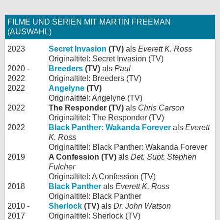
FILME UND SERIEN MIT MARTIN FREEMAN
(AUSWAHL)
2023
Secret Invasion
(TV)
als
Everett K. Ross
Originaltitel: Secret Invasion (TV)
2020 -
Breeders
(TV)
als
Paul
2022
Originaltitel: Breeders (TV)
2022
Angelyne
(TV)
Originaltitel: Angelyne (TV)
2022
The Responder (TV)
als
Chris Carson
Originaltitel: The Responder (TV)
2022
Black Panther: Wakanda Forever
als
Everett
K. Ross
Originaltitel: Black Panther: Wakanda Forever
2019
A Confession (TV)
als
Det. Supt. Stephen
Fulcher
Originaltitel: A Confession (TV)
2018
Black Panther
als
Everett K. Ross
Originaltitel: Black Panther
2010 -
Sherlock
(TV)
als
Dr. John Watson
2017
Originaltitel: Sherlock (TV)