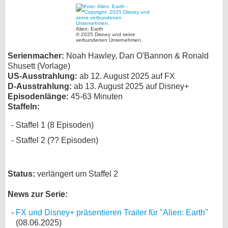
bei X
Alien: Earth
© 2025 Disney und seine
bei Facebook
verbundenen Unternehmen.
Serienmacher:
Noah Hawley, Dan O'Bannon & Ronald
Shusett (Vorlage)
Kontakt
US-Ausstrahlung:
ab 12. August 2025 auf FX
D-Ausstrahlung:
ab 13. August 2025 auf Disney+
Nutzungsbedingungen
Episodenlänge:
45-63 Minuten
Staffeln:
Datenschutz
Staffel 1 (8 Episoden)
Cookie-Einstellungen
Staffel 2 (?? Episoden)
Impressum
Status:
verlängert um Staffel 2
Desktop-Ansicht
myFanbase
News zur Serie:
FX und Disney+ präsentieren Trailer für "Alien: Earth"
(08.06.2025)