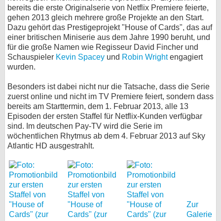
bereits die erste Originalserie von Netflix Premiere feierte,
bei X
gehen 2013 gleich mehrere große Projekte an den Start.
Dazu gehört das Prestigeprojekt "House of Cards", das auf
bei Facebook
einer britischen Miniserie aus dem Jahre 1990 beruht, und
für die große Namen wie Regisseur David Fincher und
Schauspieler
Kevin Spacey
und
Robin Wright
engagiert
wurden.
Kontakt
Besonders ist dabei nicht nur die Tatsache, dass die Serie
Nutzungsbedingungen
zuerst online und nicht im TV Premiere feiert, sondern dass
bereits am Starttermin, dem 1. Februar 2013, alle 13
Datenschutz
Episoden der ersten Staffel für Netflix-Kunden verfügbar
sind. Im deutschen Pay-TV wird die Serie im
Cookie-Einstellungen
wöchentlichen Rhytmus ab dem 4. Februar 2013 auf Sky
Atlantic HD ausgestrahlt.
Impressum
Desktop-Ansicht
myFanbase
Zur
Galerie