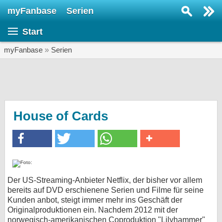
myFanbase
Serien
Serie suchen...
Start
Home
SERIEN
myFanbase
»
Serien
Serien
Kolumnen
Interviews
House of Cards
Veranstaltungen
KULTUR
Specials
SERVICE
Der US-Streaming-Anbieter Netflix, der bisher vor allem
bereits auf DVD erschienene Serien und Filme für seine
Gewinnspiele
Kunden anbot, steigt immer mehr ins Geschäft der
Originalproduktionen ein. Nachdem 2012 mit der
Forum
norwegisch-amerikanischen Coproduktion "Lilyhammer"