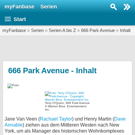
myFanbase
Serien
Serie suchen...
Start
Home
SERIEN
myFanbase
»
Serien
»
Serien A bis Z
»
666 Park Avenue
»
Inhalt
Serien
Kolumnen
Interviews
666 Park Avenue - Inhalt
Veranstaltungen
KULTUR
Specials
Terry O'Quinn, 666 Park Avenue
© Warner Bros. Entertainment
SERVICE
Inc.
Gewinnspiele
Jane Van Veen (
Rachael Taylor
) und Henry Martin (
Dave
Annable
) ziehen aus dem Mittleren Westen nach New
Forum
York, um als Manager des historischen Wohnkomplexes