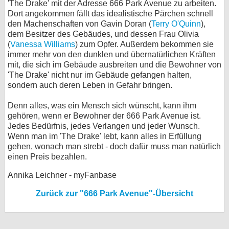
'The Drake' mit der Adresse 666 Park Avenue zu arbeiten.
Dort angekommen fällt das idealistische Pärchen schnell
bei X
den Machenschaften von Gavin Doran (
Terry O'Quinn
),
dem Besitzer des Gebäudes, und dessen Frau Olivia
bei Facebook
(
Vanessa Williams
) zum Opfer. Außerdem bekommen sie
immer mehr von den dunklen und übernatürlichen Kräften
mit, die sich im Gebäude ausbreiten und die Bewohner von
Kontakt
'The Drake' nicht nur im Gebäude gefangen halten,
sondern auch deren Leben in Gefahr bringen.
Nutzungsbedingungen
Denn alles, was ein Mensch sich wünscht, kann ihm
Datenschutz
gehören, wenn er Bewohner der 666 Park Avenue ist.
Jedes Bedürfnis, jedes Verlangen und jeder Wunsch.
Cookie-Einstellungen
Wenn man im 'The Drake' lebt, kann alles in Erfüllung
gehen, wonach man strebt - doch dafür muss man natürlich
einen Preis bezahlen.
Impressum
Annika Leichner - myFanbase
Desktop-Ansicht
myFanbase
Zurück zur "666 Park Avenue"-Übersicht