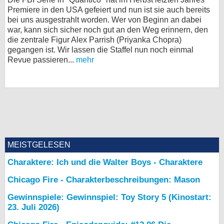
Premiere in den USA gefeiert und nun ist sie auch bereits
bei X
bei uns ausgestrahlt worden. Wer von Beginn an dabei
war, kann sich sicher noch gut an den Weg erinnern, den
bei Facebook
die zentrale Figur Alex Parrish (Priyanka Chopra)
gegangen ist. Wir lassen die Staffel nun noch einmal
Revue passieren...
mehr
Kontakt
Nutzungsbedingungen
Datenschutz
Cookie-Einstellungen
MEISTGELESEN
Impressum
Charaktere: Ich und die Walter Boys - Charaktere
Desktop-Ansicht
Chicago Fire - Charakterbeschreibungen: Mason
myFanbase
Gewinnspiele: Gewinnspiel: Toy Story 5 (Kinostart:
23. Juli 2026)