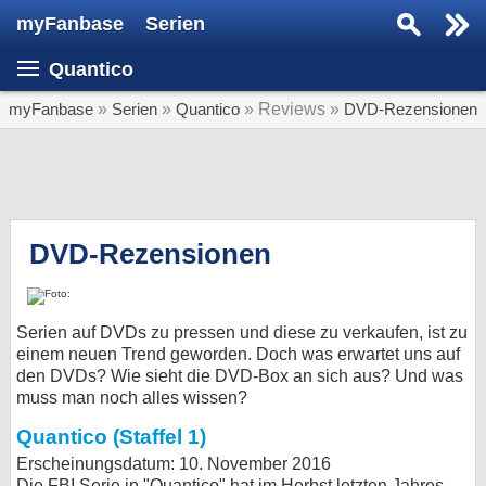
myFanbase
Serien
Serie suchen...
Quantico
Home
SERIEN
myFanbase
»
Serien
»
Quantico
» Reviews »
DVD-Rezensionen
Serien
Kolumnen
Interviews
DVD-Rezensionen
Veranstaltungen
KULTUR
Serien auf DVDs zu pressen und diese zu verkaufen, ist zu
Specials
einem neuen Trend geworden. Doch was erwartet uns auf
den DVDs? Wie sieht die DVD-Box an sich aus? Und was
SERVICE
muss man noch alles wissen?
Gewinnspiele
Quantico (Staffel 1)
Erscheinungsdatum: 10. November 2016
Forum
Die FBI Serie in "Quantico" hat im Herbst letzten Jahres