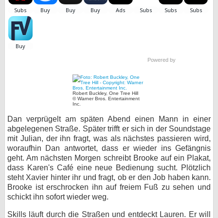
bei X
bei Facebook
Powered by
Kontakt
Nutzungsbedingungen
Robert Buckley, One Tree Hill
© Warner Bros. Entertainment
Inc.
Datenschutz
Dan verprügelt am späten Abend einen Mann in einer
abgelegenen Straße. Später trifft er sich in der Soundstage
Cookie-Einstellungen
mit Julian, der ihn fragt, was als nächstes passieren wird,
woraufhin Dan antwortet, dass er wieder ins Gefängnis
Impressum
geht. Am nächsten Morgen schreibt Brooke auf ein Plakat,
Desktop-Ansicht
dass Karen's Café eine neue Bedienung sucht. Plötzlich
steht Xavier hinter ihr und fragt, ob er den Job haben kann.
myFanbase
Brooke ist erschrocken ihn auf freiem Fuß zu sehen und
schickt ihn sofort wieder weg.
Skills läuft durch die Straßen und entdeckt Lauren. Er will