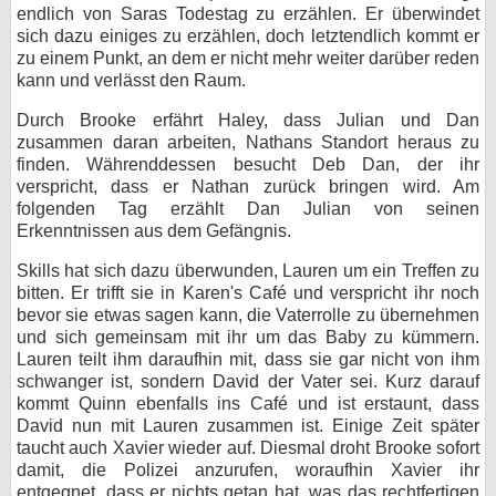
endlich von Saras Todestag zu erzählen. Er überwindet
sich dazu einiges zu erzählen, doch letztendlich kommt er
zu einem Punkt, an dem er nicht mehr weiter darüber reden
kann und verlässt den Raum.
Durch Brooke erfährt Haley, dass Julian und Dan
zusammen daran arbeiten, Nathans Standort heraus zu
finden. Währenddessen besucht Deb Dan, der ihr
verspricht, dass er Nathan zurück bringen wird. Am
folgenden Tag erzählt Dan Julian von seinen
Erkenntnissen aus dem Gefängnis.
Skills hat sich dazu überwunden, Lauren um ein Treffen zu
bitten. Er trifft sie in Karen's Café und verspricht ihr noch
bevor sie etwas sagen kann, die Vaterrolle zu übernehmen
und sich gemeinsam mit ihr um das Baby zu kümmern.
Lauren teilt ihm daraufhin mit, dass sie gar nicht von ihm
schwanger ist, sondern David der Vater sei. Kurz darauf
kommt Quinn ebenfalls ins Café und ist erstaunt, dass
David nun mit Lauren zusammen ist. Einige Zeit später
taucht auch Xavier wieder auf. Diesmal droht Brooke sofort
damit, die Polizei anzurufen, woraufhin Xavier ihr
entgegnet, dass er nichts getan hat, was das rechtfertigen