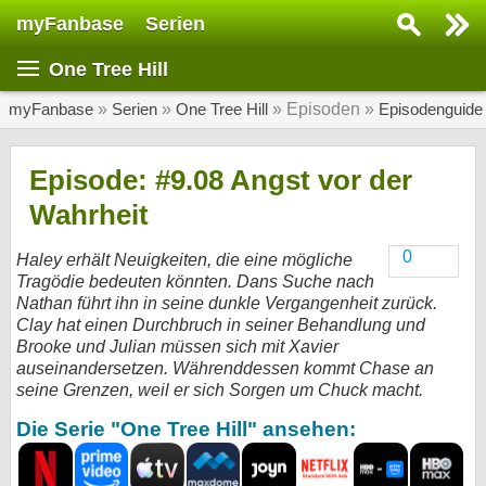
myFanbase
Serien
Serie suchen...
One Tree Hill
Home
SERIEN
myFanbase
»
Serien
»
One Tree Hill
» Episoden »
Episodenguide
Serien
Episode: #9.08 Angst vor der
Kolumnen
Wahrheit
Interviews
0
Haley erhält Neuigkeiten, die eine mögliche
Tragödie bedeuten könnten. Dans Suche nach
Veranstaltungen
Nathan führt ihn in seine dunkle Vergangenheit zurück.
KULTUR
Clay hat einen Durchbruch in seiner Behandlung und
Brooke und Julian müssen sich mit Xavier
Specials
auseinandersetzen. Währenddessen kommt Chase an
SERVICE
seine Grenzen, weil er sich Sorgen um Chuck macht.
Gewinnspiele
Die Serie "One Tree Hill" ansehen:
Forum