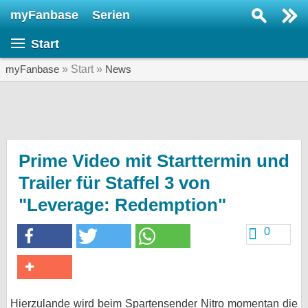
myFanbase
Serien
Serie suchen...
Start
Home
SERIEN
myFanbase
» Start »
News
Serien
Kolumnen
Interviews
Prime Video mit Starttermin und
Trailer für Staffel 3 von
Veranstaltungen
"Leverage: Redemption"
KULTUR
Specials
0
SERVICE
Gewinnspiele
Forum
Hierzulande wird beim Spartensender Nitro momentan die