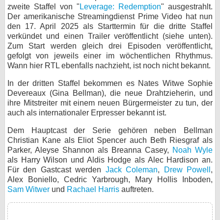
zweite Staffel von "
Leverage: Redemption
" ausgestrahlt.
bei X
Der amerikanische Streamingdienst Prime Video hat nun
den 17. April 2025 als Starttermin für die dritte Staffel
bei Facebook
verkündet und einen Trailer veröffentlicht (siehe unten).
Zum Start werden gleich drei Episoden veröffentlicht,
gefolgt von jeweils einer im wöchentlichen Rhythmus.
Wann hier RTL ebenfalls nachzieht, ist noch nicht bekannt.
Kontakt
In der dritten Staffel bekommen es Nates Witwe Sophie
Nutzungsbedingungen
Devereaux (Gina Bellman), die neue Drahtzieherin, und
ihre Mitstreiter mit einem neuen Bürgermeister zu tun, der
Datenschutz
auch als internationaler Erpresser bekannt ist.
Cookie-Einstellungen
Dem Hauptcast der Serie gehören neben Bellman
Christian Kane als Eliot Spencer auch Beth Riesgraf als
Parker, Aleyse Shannon als Breanna Casey,
Noah Wyle
Impressum
als Harry Wilson und Aldis Hodge als Alec Hardison an.
Desktop-Ansicht
Für den Gastcast werden
Jack Coleman
,
Drew Powell
,
Alex Boniello, Cedric Yarbrough, Mary Hollis Inboden,
myFanbase
Sam Witwer
und
Rachael Harris
auftreten.