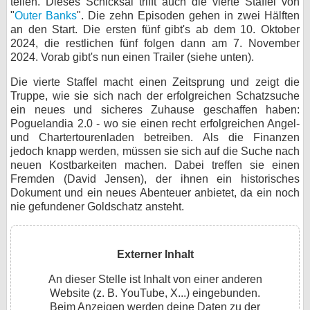
teilen. Dieses Schicksal trifft auch die vierte Staffel von
"
Outer Banks
". Die zehn Episoden gehen in zwei Hälften
bei X
an den Start. Die ersten fünf gibt's ab dem 10. Oktober
2024, die restlichen fünf folgen dann am 7. November
bei Facebook
2024. Vorab gibt's nun einen Trailer (siehe unten).
Die vierte Staffel macht einen Zeitsprung und zeigt die
Kontakt
Truppe, wie sie sich nach der erfolgreichen Schatzsuche
ein neues und sicheres Zuhause geschaffen haben:
Poguelandia 2.0 - wo sie einen recht erfolgreichen Angel-
Nutzungsbedingungen
und Chartertourenladen betreiben. Als die Finanzen
jedoch knapp werden, müssen sie sich auf die Suche nach
Datenschutz
neuen Kostbarkeiten machen. Dabei treffen sie einen
Fremden (David Jensen), der ihnen ein historisches
Cookie-Einstellungen
Dokument und ein neues Abenteuer anbietet, da ein noch
nie gefundener Goldschatz ansteht.
Impressum
Desktop-Ansicht
myFanbase
Externer Inhalt
An dieser Stelle ist Inhalt von einer anderen
Website (z. B. YouTube, X...) eingebunden.
Beim Anzeigen werden deine Daten zu der