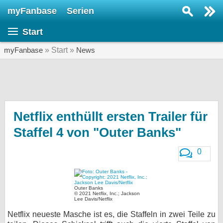
myFanbase
Serien
Serie suchen...
Start
Home
SERIEN
myFanbase
» Start »
News
Serien
Kolumnen
Interviews
Netflix enthüllt ersten Trailer für
Staffel 4 von "Outer Banks"
Veranstaltungen
KULTUR
0
Specials
SERVICE
Outer Banks
Gewinnspiele
© 2021 Netflix, Inc.; Jackson
Lee Davis/Netflix
Netflix neueste Masche ist es, die Staffeln in zwei Teile zu
Forum