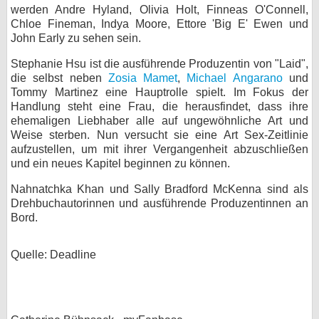
werden Andre Hyland, Olivia Holt, Finneas O'Connell,
bei X
Chloe Fineman, Indya Moore, Ettore 'Big E' Ewen und
John Early zu sehen sein.
bei Facebook
Stephanie Hsu ist die ausführende Produzentin von "Laid",
die selbst neben
Zosia Mamet
,
Michael Angarano
und
Tommy Martinez eine Hauptrolle spielt. Im Fokus der
Kontakt
Handlung steht eine Frau, die herausfindet, dass ihre
ehemaligen Liebhaber alle auf ungewöhnliche Art und
Nutzungsbedingungen
Weise sterben. Nun versucht sie eine Art Sex-Zeitlinie
aufzustellen, um mit ihrer Vergangenheit abzuschließen
Datenschutz
und ein neues Kapitel beginnen zu können.
Cookie-Einstellungen
Nahnatchka Khan und Sally Bradford McKenna sind als
Drehbuchautorinnen und ausführende Produzentinnen an
Bord.
Impressum
Desktop-Ansicht
Quelle: Deadline
myFanbase