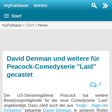
myFanbase
Serien
Serie suchen...
Start
Home
SERIEN
myFanbase
» Start »
News
Serien
Kolumnen
Interviews
David Denman und weitere für
Peacock-Comedyserie "Laid"
Veranstaltungen
gecastet
KULTUR
Specials
0
SERVICE
Der US-Streamingdienst Peacock hat weitere
Gewinnspiele
Besetzungsmitglieder für die neue Comedyserie "Laid"
angekündigt. Dazu zählt auch der aus "
Angel - Jäger der
Forum
Finsternis
" bekannte
David Denman
. In weiteren Rollen