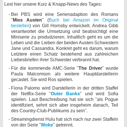
Lest hier unsere Kurz & Knapp-News des Tages:
bei X
Bei PBS wird eine Serienadaption des Romans
"
Miss Austen
" (
Buch bei Amazon im Original
bei Facebook
bestellen
) von Gill Hornsby entwickelt. Andrea Gibb
verantwortet die Umsetzung und beabsichtigt eine
Miniserie zu produdzieren. Inhaltlich geht es um die
Kontakt
Leben und die Lieben der beiden Austen-Schwestern
Jane und Cassandra. Konkret geht es darum, warum
Nutzungsbedingungen
Letztere einen Schatz bestehend aus zahlreichen
Liebesbriefen ihrer Schwester verbrannt hat.
Datenschutz
Für die kommende AMC-Serie "
The Driver
" wurde
Paula Malcomson als weitere Hauptdarstellerin
Cookie-Einstellungen
gecastet. Sie wird Ros spielen.
Impressum
Fiona Palomo wird Darstellerin in der dritten Staffel
der Netflix-Serie "
Outer Banks
" und wird Sofia
Desktop-Ansicht
spielen. Laut Beschreibung hat sie sich "als Pogue
myFanbase
identifiziert, sehnt sich aber insgeheim danach, Teil
des Country-Club-Publikums zu sein".
Streamingdienst Hulu hat sich nach nur zwei Staffeln
von der Serie "
Woke
" getrennt.