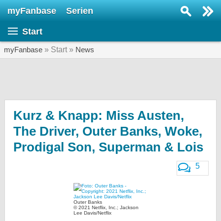
myFanbase
Serien
Serie suchen...
Start
Home
SERIEN
myFanbase
» Start »
News
Serien
Kolumnen
Interviews
Kurz & Knapp: Miss Austen,
The Driver, Outer Banks, Woke,
Veranstaltungen
Prodigal Son, Superman & Lois
KULTUR
Specials
5
SERVICE
Gewinnspiele
Outer Banks
© 2021 Netflix, Inc.; Jackson
Forum
Lee Davis/Netflix